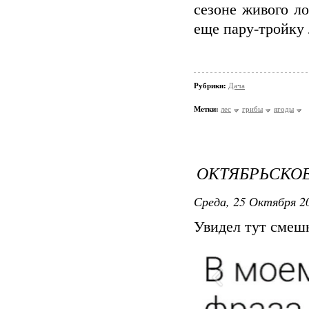
сезоне живого ло
еще пару-тройку л
Рубрики:
Дача
Метки:
лес
грибы
ягоды
ОКТЯБРЬСКО
Среда, 25 Октября 20
Увидел тут смеш