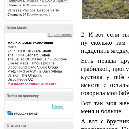
Complex Numbers, "KA-52 Alligator"
Слушали: 48
Комментарии: 1
Vanessa Philippe, La robe verte
Слушали: 34
Комментарии: 0
Nokia Music
-
2. И вот если т
К приложению
ну сколько там 
Мои любимые композиции
Nokia 5530
подцепить ягодку
Your Latest Trick
Dire Straits
The Future
Leonard Cohen
The Ballad Of Chasey Lain - Sound-A-
Есть правда др
Like As Made Famous By: The
Bloodhound Gang
Studio Group
грабилкой, пропу
Pretty Fly (For A White Guy) (Album
Version)
The Offspring
кустика у тебя 
Discotheque
U2
Мы дарим скачивание музыки!
вместе с остал
говорила моя баб
Поиск по дневнику
-
Вот так моя жен
меня и больше.
в этом дневнике
А вот с брусник
Статистика
-