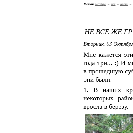
Метки:
октябрь
лес
осень
НЕ ВСЕ ЖЕ ГР
Вторник, 03 Октября
Мне кажется эти
года три... :) И
в прошедшую суб
они были.
1. В наших кр
некоторых райо
вросла в березу.