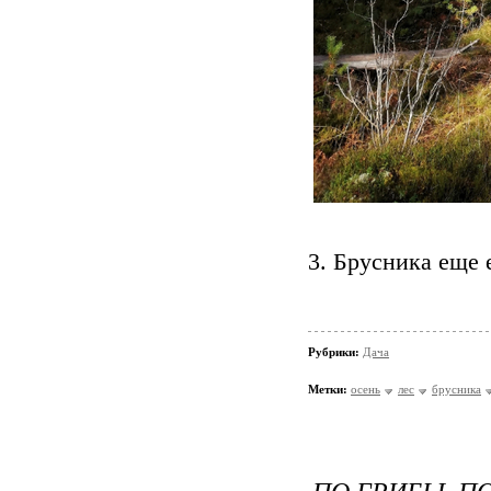
3. Брусника еще 
Рубрики:
Дача
Метки:
осень
лес
брусника
ПО ГРИБЫ, П