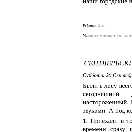
наши городские н
Рубрики:
Дача
Метки:
лес
ягоды
черника
СЕНТЯБРЬСК
Суббота, 20 Сентябр
Были в лесу всег
сегодняшний 
настороженный. 
звуками. А под к
1. Приехали в т
времени сразу 