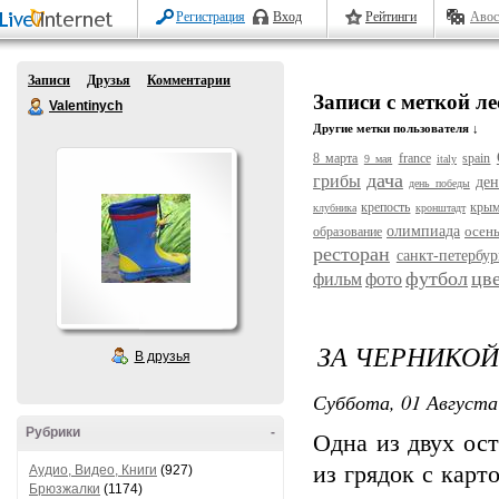
Регистрация
Вход
Рейтинги
Авос
Записи
Друзья
Комментарии
Записи с меткой ле
Valentinych
Другие метки пользователя ↓
8 марта
france
spain
9 мая
italy
дача
грибы
ден
день победы
крепость
кры
клубника
кронштадт
олимпиада
осен
образование
ресторан
санкт-петербур
футбол
цв
фильм
фото
ЗА ЧЕРНИКОЙ
В друзья
Суббота, 01 Августа
Рубрики
-
Одна из двух ост
из грядок с карт
Аудио, Видео, Книги
(927)
Брюзжалки
(1174)