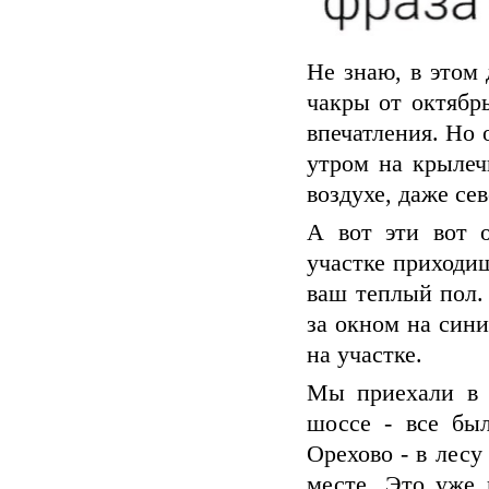
Не знаю, в этом 
чакры от октябр
впечатления. Но 
утром на крылеч
воздухе, даже се
А вот эти вот 
участке приходиш
ваш теплый пол.
за окном на син
на участке.
Мы приехали в 
шоссе - все был
Орехово - в лес
месте. Это уже 