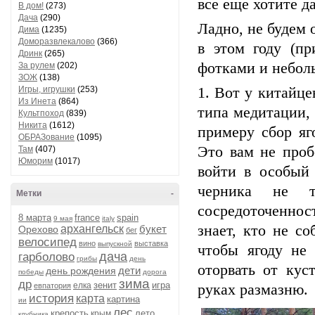
все еще хотите да
В дом!
(273)
Дача
(290)
Ладно, не будем 
Дима
(1235)
Доморазвлекалово
(366)
в этом году (п
Дринк
(265)
фотками и небо
За рулем
(202)
ЗОЖ
(138)
Игры, игрушки
(253)
1. Вот у китайце
Из Инета
(864)
типа медитации, 
Культпоход
(839)
Никита
(1612)
примеру сбор яг
ОБРАЗование
(1095)
Это вам не проб
Там
(407)
Юморим
(1017)
войти в особый 
черника не т
Метки
-
сосредоточенно
8 марта
france
spain
9 мая
italy
знает, кто не со
архангельск
букет
Орехово
бег
велосипед
вино
выставка
выпускной
чтобы ягоду не 
дача
гарболово
грибы
день
оторвать от кус
дети
день рождения
победы
дорога
зима
др
зенит
игра
елка
евпатория
руках размазню.
история
карта
картина
ии
лес
крепость
лето
крым
клубника