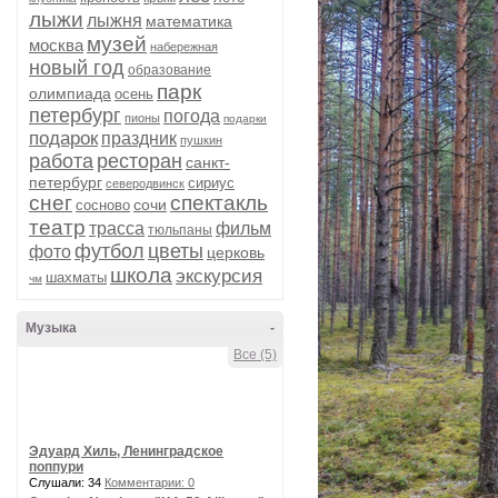
лыжи
лыжня
математика
музей
москва
набережная
новый год
образование
парк
олимпиада
осень
петербург
погода
пионы
подарки
подарок
праздник
пушкин
работа
ресторан
санкт-
петербург
сириус
северодвинск
снег
спектакль
сочи
сосново
театр
трасса
фильм
тюльпаны
футбол
цветы
фото
церковь
школа
экскурсия
шахматы
чм
Музыка
-
Все (5)
Эдуард Хиль, Ленинградское
поппури
Слушали: 34
Комментарии: 0