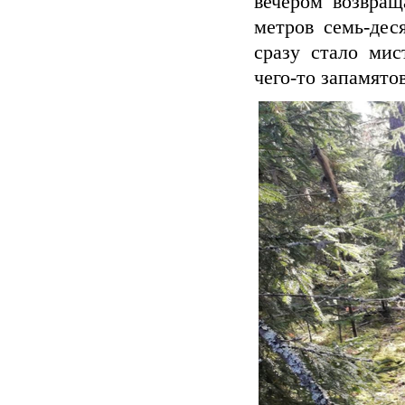
вечером возвращ
метров семь-дес
сразу стало мис
чего-то запамято