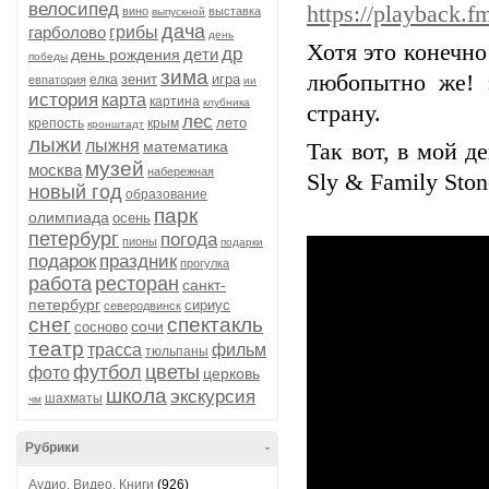
велосипед
https://playback.f
вино
выставка
выпускной
дача
гарболово
грибы
день
Хотя это конечно
др
дети
день рождения
победы
зима
любопытно же! 
зенит
игра
елка
евпатория
ии
история
карта
картина
клубника
страну.
лес
лето
крепость
крым
кронштадт
лыжи
лыжня
математика
Так вот, в мой д
музей
москва
набережная
Sly & Family Ston
новый год
образование
парк
олимпиада
осень
петербург
погода
пионы
подарки
подарок
праздник
прогулка
работа
ресторан
санкт-
петербург
сириус
северодвинск
снег
спектакль
сочи
сосново
театр
трасса
фильм
тюльпаны
футбол
цветы
фото
церковь
школа
экскурсия
шахматы
чм
Рубрики
-
Аудио, Видео, Книги
(926)