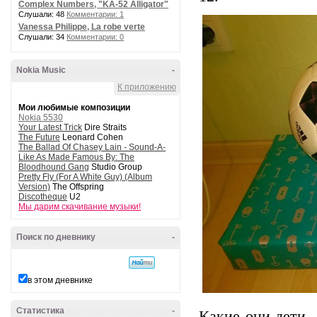
Complex Numbers, "KA-52 Alligator"
Слушали: 48
Комментарии: 1
Vanessa Philippe, La robe verte
Слушали: 34
Комментарии: 0
Nokia Music
-
К приложению
Мои любимые композиции
Nokia 5530
Your Latest Trick
Dire Straits
The Future
Leonard Cohen
The Ballad Of Chasey Lain - Sound-A-
Like As Made Famous By: The
Bloodhound Gang
Studio Group
Pretty Fly (For A White Guy) (Album
Version)
The Offspring
Discotheque
U2
Мы дарим скачивание музыки!
Поиск по дневнику
-
в этом дневнике
Статистика
-
Какие они дети, 