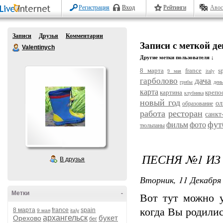
Регистрация
Вход
Рейтинги
Авос
Записи
Друзья
Комментарии
Записи с меткой д
Valentinych
Другие метки пользователя ↓
8 марта
france
s
9 мая
italy
дача
гарболово
грибы
ден
карта
картина
крепо
клубника
новый год
ол
образование
работа
ресторан
санкт
фут
фильм
фото
тюльпаны
ПЕСНЯ №1 И
В друзья
Вторник, 11 Декабря 
Метки
-
Вот тут можно у
когда Вы родилис
8 марта
france
spain
9 мая
italy
архангельск
букет
Орехово
бег