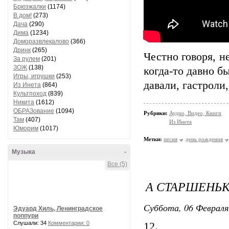
Брюзжалки
(1174)
В дом!
(273)
Дача
(290)
Дима
(1234)
Доморазвлекалово
(366)
Дринк
(265)
Честно говоря, н
За рулем
(201)
ЗОЖ
(138)
когда-то давно б
Игры, игрушки
(253)
давали, гастроли
Из Инета
(864)
Культпоход
(839)
Никита
(1612)
ОБРАЗование
(1094)
Рубрики:
Аудио, Видео, Книги
Там
(407)
Из Инета
Юморим
(1017)
Метки:
песня
день рождения
Музыка
-
Все (5)
А СТАРШЕНЬК
Суббота, 06 Февраля
Эдуард Хиль, Ленинградское
поппури
Слушали: 34
Комментарии: 0
12.