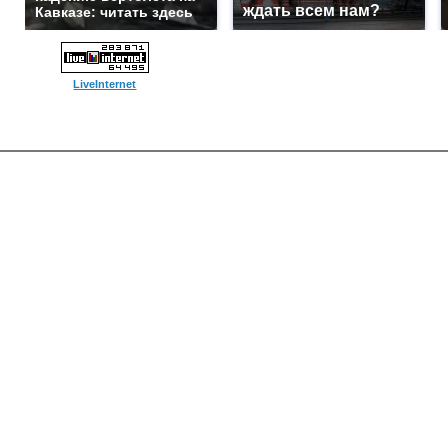
ждать всем нам?
Кавказе: читать здесь
LiveInternet