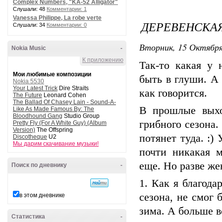
Complex Numbers, "KA-52 Alligator"
Слушали: 48
Комментарии: 1
Vanessa Philippe, La robe verte
ДЕРЕВЕНСКА
Слушали: 34
Комментарии: 0
Вторник, 15 Октября
Nokia Music
-
К приложению
Так-то какая у 
Мои любимые композиции
быть в глуши. А
Nokia 5530
Your Latest Trick
Dire Straits
как говорится.
The Future
Leonard Cohen
The Ballad Of Chasey Lain - Sound-A-
В прошлые выхо
Like As Made Famous By: The
Bloodhound Gang
Studio Group
грибного сезона
Pretty Fly (For A White Guy) (Album
Version)
The Offspring
потянет туда. :)
Discotheque
U2
Мы дарим скачивание музыки!
почти никакая м
еще. Но разве же
Поиск по дневнику
-
1. Как я благода
сезона, не смог 
в этом дневнике
зима. А больше 
Статистика
-