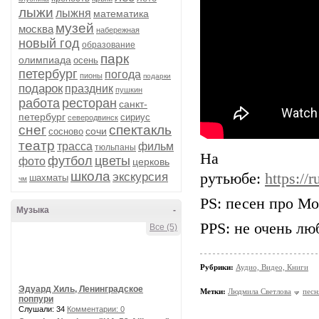
лыжи
лыжня
математика
музей
москва
набережная
новый год
образование
парк
олимпиада
осень
петербург
погода
пионы
подарки
подарок
праздник
пушкин
работа
ресторан
санкт-
петербург
сириус
северодвинск
снег
спектакль
сочи
сосново
театр
трасса
фильм
тюльпаны
На
футбол
цветы
фото
церковь
школа
экскурсия
рутьюбе:
https:/
шахматы
чм
PS: песен про Мо
Музыка
-
PPS: не очень лю
Все (5)
Рубрики:
Аудио, Видео, Книги
Эдуард Хиль, Ленинградское
Метки:
Людмила Светлова
песн
поппури
Слушали: 34
Комментарии: 0