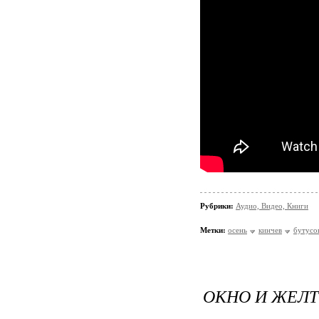
Рубрики:
Аудио, Видео, Книги
Метки:
осень
кинчев
бутусо
ОКНО И ЖЕЛ