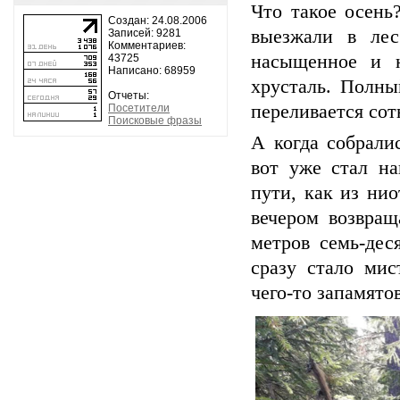
Что такое осень
Создан: 24.08.2006
выезжали в лес
Записей: 9281
Комментариев:
насыщенное и н
43725
Написано: 68959
хрусталь. Полны
Отчеты:
переливается сот
Посетители
Поисковые фразы
А когда собрали
вот уже стал на
пути, как из нио
вечером возвращ
метров семь-дес
сразу стало мис
чего-то запамято