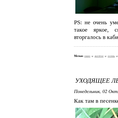
PS: не очень ум
такое яркое, с
вторгалось в каби
Метки:
окно
желтое
осень
УХОДЯЩЕЕ Л
Понедельник, 02 Окт
Как там в песенк