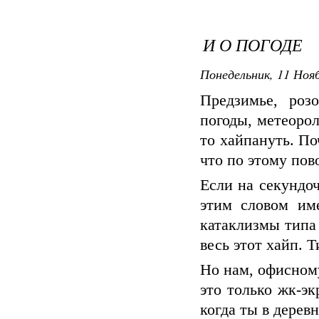
И О ПОГОДЕ
Понедельник, 11 Нояб
Предзимье, роз
погоды, метеорол
то хайпануть. По
что по этому пов
Если на секундоч
этим словом им
катаклизмы типа 
весь этот хайп. Т
Но нам, офисному
это только жк-эк
когда ты в дерев