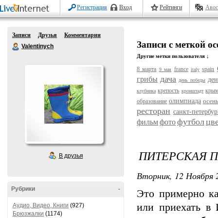
Регистрация
Вход
Рейтинги
Авос
Записи
Друзья
Комментарии
Записи с меткой ос
Valentinych
Другие метки пользователя ↓
8 марта
france
spain
9 мая
italy
дача
грибы
ден
день победы
крепость
кры
клубника
кронштадт
олимпиада
осен
образование
ресторан
санкт-петербур
футбол
цв
фильм
фото
ПИТЕРСКАЯ 
В друзья
Вторник, 12 Ноября 2
Рубрики
-
Это примерно ка
или приехать в 
Аудио, Видео, Книги
(927)
Брюзжалки
(1174)