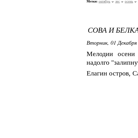
Метки:
октябрь
лес
осень
СОВА И БЕЛК
Вторник, 01 Декабря 
Мелодии осени 
надолго "залипнут
Елагин остров, С