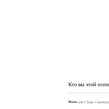
Кто вы этой осень
Метки:
сова
белка
елагин ос