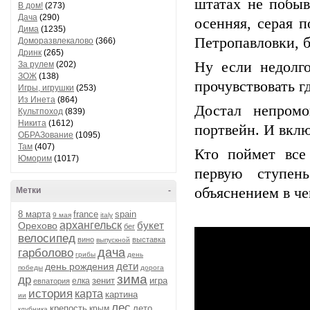
штатах не побыв
В дом!
(273)
Дача
(290)
осенняя, серая п
Дима
(1235)
Петропавловки, б
Доморазвлекалово
(366)
Дринк
(265)
Ну если недолго
За рулем
(202)
ЗОЖ
(138)
прочувствовать г
Игры, игрушки
(253)
Из Инета
(864)
Достал непромо
Культпоход
(839)
Никита
(1612)
портвейн. И вкл
ОБРАЗование
(1095)
Там
(407)
Кто поймет все
Юморим
(1017)
первую ступен
объяснением в че
Метки
-
8 марта
france
spain
9 мая
italy
архангельск
букет
Орехово
бег
велосипед
вино
выставка
выпускной
дача
гарболово
грибы
день
дети
день рождения
победы
дорога
зима
др
зенит
игра
елка
евпатория
история
карта
картина
ии
лес
крепость
лето
крым
клубника