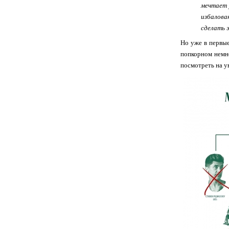
мечтает 
избалова
сделать 
Но уже в первые
попкорном немно
посмотреть на у