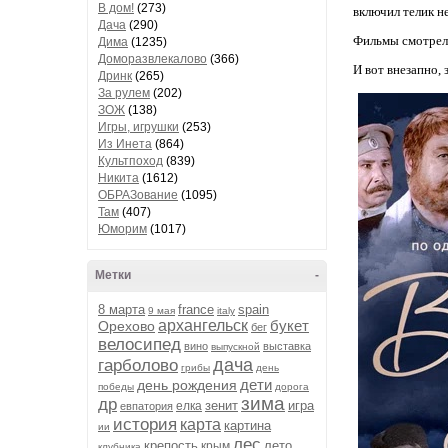
В дом!
(273)
включил телик н
Дача
(290)
Фильмы смотрел и
Дима
(1235)
Доморазвлекалово
(366)
И вот внезапно, 
Дринк
(265)
За рулем
(202)
ЗОЖ
(138)
Игры, игрушки
(253)
Из Инета
(864)
Культпоход
(839)
Никита
(1612)
ОБРАЗование
(1095)
Там
(407)
Юморим
(1017)
Метки
-
8 марта
france
spain
9 мая
italy
архангельск
букет
Орехово
бег
велосипед
вино
выставка
выпускной
дача
гарболово
грибы
день
дети
день рождения
победы
дорога
зима
др
зенит
игра
елка
евпатория
история
карта
картина
ии
лес
крепость
лето
крым
клубника