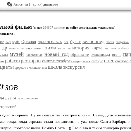
Авось
из (+ сутки) дневников
меткой фильм
(и еще
294607 записям
на сайте сопоставлена такая метка)
зователя ↓
велосипед
архангельск
букет
Орехово
nce
spain
бег
весна
italy
выпускной
зима
др
история
карта
и
зенит
игра
елка
картина
евпатория
ии
клубника
музей
па
новый год
сква
олимпиада
осень
образование
набережная
снег
работа
ресторан
санкт-петербург
сириус
сосново
кин
северодвинск
школа
цветы
экскурсия
церковь
шахматы
чм
Й ЗОВ
26 г. 19:56
+ в цитатник
ткровений.
 одного сериала. Ну не совсем так, смотрел конечно Семнадцать мгновений
аю, тогда, когда сериалы стали появляться, но уже после Санты-Барбары и
нтарно некоторые наши. Помню Сваты. :)) Это было в таким примерно режиме