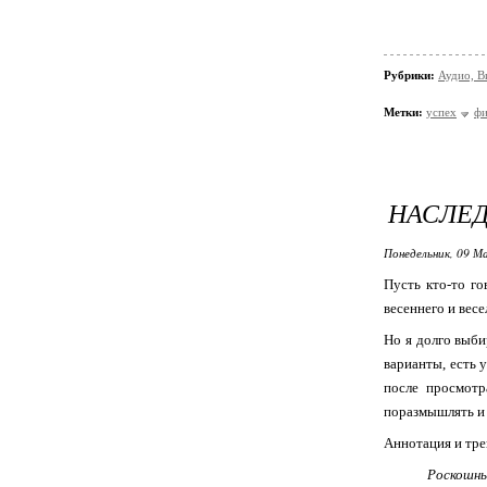
Рубрики:
Аудио, В
Метки:
успех
фи
НАСЛЕ
Понедельник, 09 М
Пусть кто-то го
весеннего и весе
Но я долго выби
варианты, есть 
после просмотр
поразмышлять и 
Аннотация и тре
Роскошны