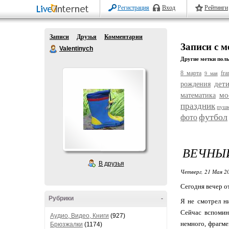
Регистрация
Вход
Рейтинги
Записи
Друзья
Комментарии
Записи с 
Valentinych
Другие метки поль
8 марта
fra
9 мая
дет
рождения
мо
математика
праздник
пуш
футбол
фото
ВЕЧНЫ
В друзья
Четверг, 21 Мая 20
Сегодня вечер о
Рубрики
-
Я не смотрел ни
Сейчас вспомин
Аудио, Видео, Книги
(927)
немного, фрагме
Брюзжалки
(1174)