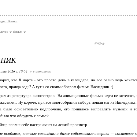
идео, Книги
латов
фильм
ДНИК
арта 2026 г. 10:52
+ в цитатник
ворит, что 8 марта - это просто день в календаре, но все равно ведь хочетс
лого, правда ведь? А тут я со своим обзором фильма Наследник. :)
рал из репертуара кинотеатров.. На анимационные фильмы идти не хотелось, 
ужастики... Ну короче, при все многообразии выбора пошли мы на Наследника. 
а было основательно подпорчено, его пришлось выправлять музыкой и т
было что обсудить с семьей.
йлер вполне себе настраивают на легкий просмотр.
е особняки, частные самолёты и даже собственные острова — состояние к