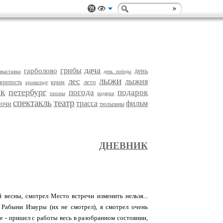
дача
грибы
гарболово
день
выставка
день победы
лыжи
лес
лыжня
лето
крепость
крым
кронштадт
рк
петербург
погода
подарок
пионы
подарки
спектакль
театр
трасса
фильм
сочи
тюльпаны
ДНЕВНИК
 весны, смотрел Место встречи изменить нельзя...
 Рабыни Изауры (их не смотрел), я смотрел очень
 - пришел с работы весь в разобранном состоянии,