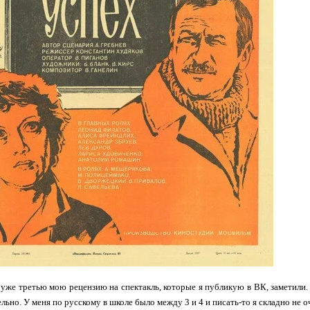
 уже третью мою рецензию на спектакль, которые я публикую в ВК, заметили.
ьно. У меня по русскому в школе было между 3 и 4 и писать-то я складно не оче