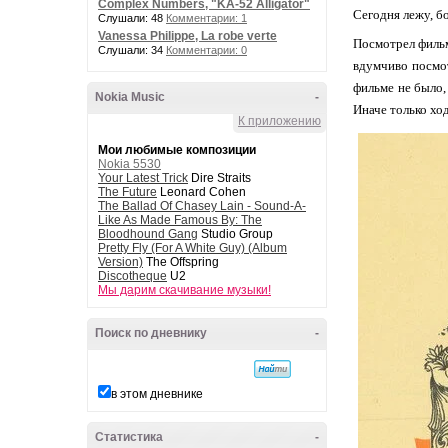
Complex Numbers, "KA-52 Alligator"
Сегодня лежу, б
Слушали: 48
Комментарии: 1
Vanessa Philippe, La robe verte
Посмотрел фильм
Слушали: 34
Комментарии: 0
вдумчиво посмот
фильме не было,
Nokia Music
-
Иначе только хо
К приложению
Мои любимые композиции
Nokia 5530
Your Latest Trick
Dire Straits
The Future
Leonard Cohen
The Ballad Of Chasey Lain - Sound-A-
Like As Made Famous By: The
Bloodhound Gang
Studio Group
Pretty Fly (For A White Guy) (Album
Version)
The Offspring
Discotheque
U2
Мы дарим скачивание музыки!
Поиск по дневнику
-
в этом дневнике
Статистика
-