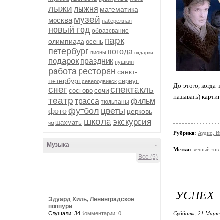
лыжи
лыжня
математика
музей
москва
набережная
новый год
образование
парк
олимпиада
осень
петербург
погода
пионы
подарки
подарок
праздник
пушкин
работа
ресторан
санкт-
петербург
сириус
северодвинск
До этого, когда
снег
спектакль
сочи
сосново
называть) карти
театр
трасса
фильм
тюльпаны
футбол
цветы
фото
церковь
школа
экскурсия
шахматы
чм
Рубрики:
Аудио, В
Музыка
-
Метки:
вечный зов
Все (5)
УСПЕХ
Эдуард Хиль, Ленинградское
поппури
Суббота, 21 Марта
Слушали: 34
Комментарии: 0