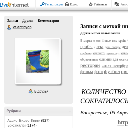
Регистрация
Вход
Рейтинги
Авос
Записи
Друзья
Комментарии
Записи с меткой ш
Valentinych
Другие метки пользователя ↓
8 марта
france
spain
9 мая
italy
дача
грибы
ден
день победы
крепость
кры
клубника
кронштадт
олимпиада
осен
образование
ресторан
санкт-петербур
футбол
цв
фильм
фото
КОЛИЧЕС
В друзья
СОКРАТИЛОСЬ 
Воскресенье, 06 Апре
Рубрики
-
Аудио, Видео, Книги
(927)
http
Брюзжалки
(1174)