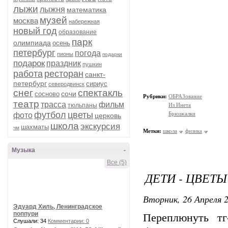
лыжи
лыжня
математика
музей
москва
набережная
новый год
образование
парк
олимпиада
осень
петербург
погода
пионы
подарки
подарок
праздник
пушкин
работа
ресторан
санкт-
петербург
сириус
северодвинск
снег
спектакль
сочи
сосново
Рубрики:
ОБРАЗование
театр
трасса
фильм
тюльпаны
Из Инета
футбол
цветы
Брюзжалки
фото
церковь
школа
экскурсия
шахматы
чм
Метки:
школа
физика
Музыка
-
Все (5)
ДЕТИ - ЦВЕТ
Вторник, 26 Апреля 2
Эдуард Хиль, Ленинградское
поппури
Переплюнуть тг
Слушали: 34
Комментарии: 0