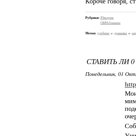
Короче говоря, ст
Рубрики:
Юморим
ОБРАЗование
Метки:
учебник
домашка
ок
СТАВИТЬ ЛИ 0
Понедельник, 01 Окт
htt
Мои
мим
под
оче
Соб
Учи