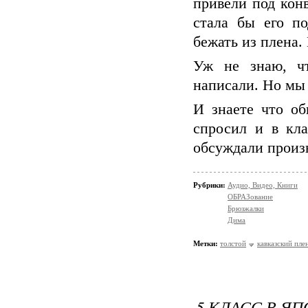
привели под кон
стала бы его п
бежать из плена.
Уж не знаю, ч
написали. Но мы 
И знаете что о
спросил и в кл
обсуждали произв
Рубрики:
Аудио, Видео, Книги
ОБРАЗование
Брюзжалки
Дима
Метки:
толстой
кавказский пле
5 КЛАСС В Я