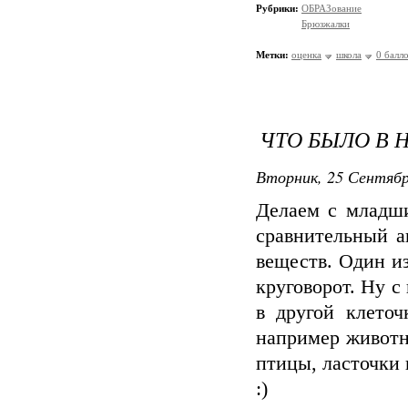
Рубрики:
ОБРАЗование
Брюзжалки
Метки:
оценка
школа
0 балл
ЧТО БЫЛО В 
Вторник, 25 Сентябр
Делаем с младш
сравнительный а
веществ. Один и
круговорот. Ну с
в другой клето
например животн
птицы, ласточки 
:)