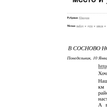
Рубрики:
Юморим
Метки:
выбор
дети
школа
В СОСНОВО Н
Понедельник, 10 Янва
http
Хоч
Наш
км 
рай
нас
А в