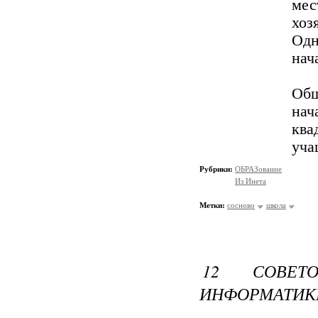
ме
хоз
Одн
нач
Об
на
ква
уча
Рубрики:
ОБРАЗование
Из Инета
Метки:
сосново
школа
12 СОВЕТ
ИНФОРМАТИК