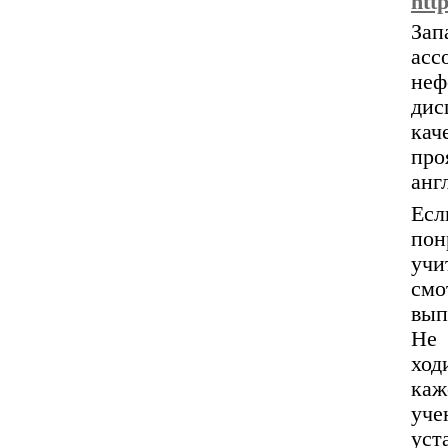
htt
За
асс
неф
дис
ка
про
анг
Есл
пон
учи
см
вып
Не 
хо
каж
уч
уст