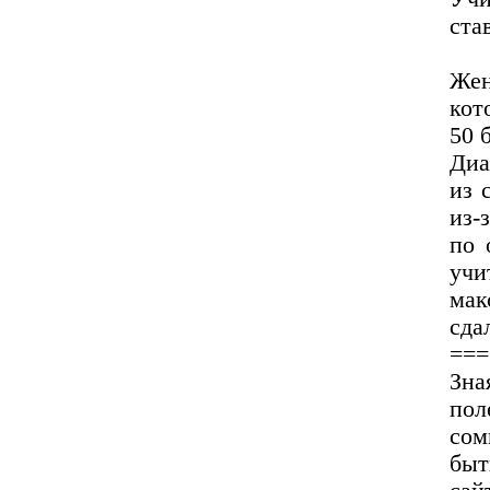
ста
Жен
кот
50 
Диа
из 
из-
по 
учи
мак
сда
===
Зна
по
сом
бы