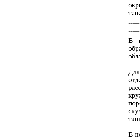
окр
теп
-----
-----
В п
обр
обл
Для
от
рас
кру
пор
ску
тан
В н