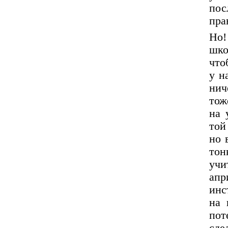
пос
пра
Но!
шко
что
у н
нич
тож
на 
той
но 
тон
учи
апр
инс
на 
пот