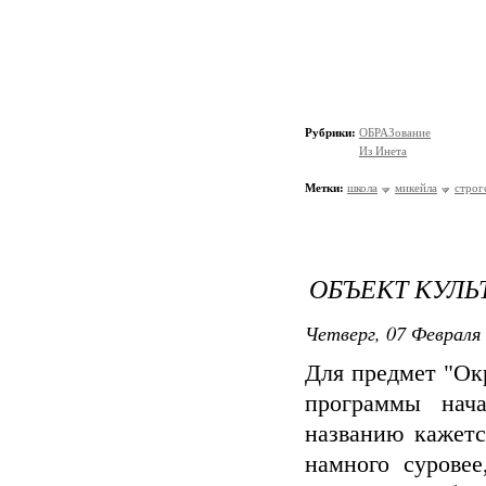
Рубрики:
ОБРАЗование
Из Инета
Метки:
школа
микейла
строг
ОБЪЕКТ КУЛЬ
Четверг, 07 Февраля 
Для предмет "Ок
программы нач
названию кажетс
намного суровее