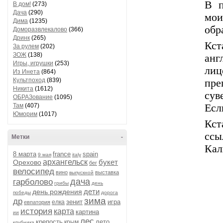
В п
В дом!
(273)
Дача
(290)
мои
Дима
(1235)
обр
Доморазвлекалово
(366)
Дринк
(265)
Кст
За рулем
(202)
ЗОЖ
(138)
анг
Игры, игрушки
(253)
ли
Из Инета
(864)
Культпоход
(839)
пр
Никита
(1612)
сув
ОБРАЗование
(1095)
Там
(407)
Есл
Юморим
(1017)
Кст
ссы
Метки
-
Кал
8 марта
france
spain
9 мая
italy
архангельск
букет
Орехово
бег
велосипед
вино
выставка
выпускной
дача
гарболово
грибы
день
дети
день рождения
победы
дорога
зима
др
зенит
игра
елка
евпатория
история
карта
картина
ии
лес
крепость
лето
крым
клубника