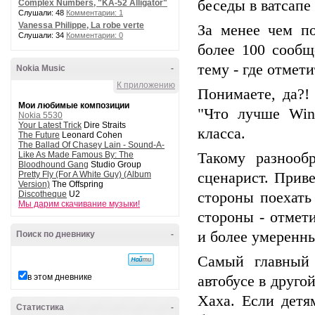
беседы в ватсапе
Complex Numbers, "KA-52 Alligator"
Слушали: 48
Комментарии: 1
Vanessa Philippe, La robe verte
За менее чем п
Слушали: 34
Комментарии: 0
более 100 сообщ
тему - где отмет
Nokia Music
-
К приложению
Понимаете, да?!
Мои любимые композиции
"Что лучше Win
Nokia 5530
Your Latest Trick
Dire Straits
класса.
The Future
Leonard Cohen
The Ballad Of Chasey Lain - Sound-A-
Like As Made Famous By: The
Такому разнооб
Bloodhound Gang
Studio Group
Pretty Fly (For A White Guy) (Album
сценарист. Приве
Version)
The Offspring
Discotheque
U2
стороны поехать
Мы дарим скачивание музыки!
стороны - отмет
и более умеренн
Поиск по дневнику
-
Самый главный 
в этом дневнике
автобусе в друго
Хаха. Если детя
Статистика
-