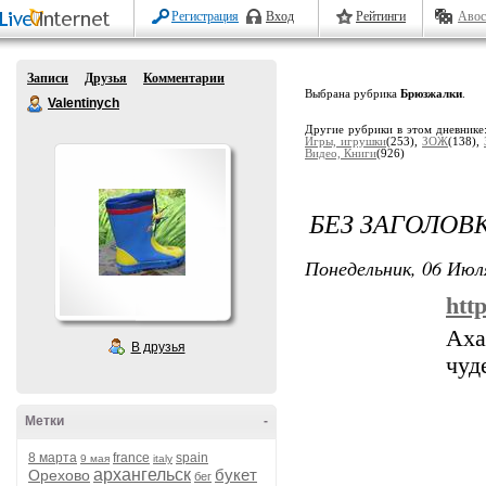
Регистрация
Вход
Рейтинги
Авос
Записи
Друзья
Комментарии
Выбрана рубрика
Брюзжалки
.
Valentinych
Другие рубрики в этом дневнике
Игры, игрушки
(253),
ЗОЖ
(138),
Видео, Книги
(926)
БЕЗ ЗАГОЛОВ
Понедельник, 06 Июля
htt
Аха
В друзья
чуд
Метки
-
8 марта
france
spain
9 мая
italy
архангельск
букет
Орехово
бег