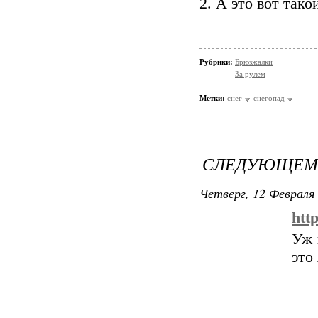
2. А это вот тако
Рубрики:
Брюзжалки
За рулем
Метки:
снег
снегопад
СЛЕДУЮЩЕМУ
Четверг, 12 Февраля 
htt
Уж 
это