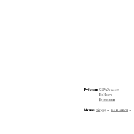
Рубрики:
ОБРАЗование
Из Инета
Брюзжалки
Метки:
абсурд
так и живем