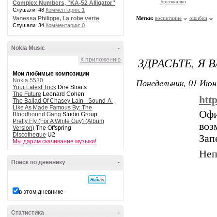
Брюзжалки
Complex Numbers, "KA-52 Alligator"
Слушали: 48
Комментарии: 1
Vanessa Philippe, La robe verte
Метки:
воспитание
ошибки
Слушали: 34
Комментарии: 0
Nokia Music
-
ЗДРАСЬТЕ, Я 
К приложению
Мои любимые композиции
Понедельник, 01 Июн
Nokia 5530
Your Latest Trick
Dire Straits
The Future
Leonard Cohen
htt
The Ballad Of Chasey Lain - Sound-A-
Like As Made Famous By: The
Офи
Bloodhound Gang
Studio Group
Pretty Fly (For A White Guy) (Album
во
Version)
The Offspring
Discotheque
U2
Зап
Мы дарим скачивание музыки!
Неп
Поиск по дневнику
-
в этом дневнике
Статистика
-