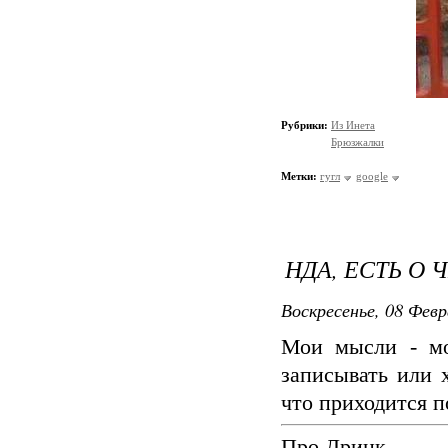
Рубрики:
Из Инета
Брюзжалки
Метки:
гугл
google
НДА, ЕСТЬ О 
Воскресенье, 08 Февр
Мои мысли - мо
записывать или 
что приходится п
Про Дринк.