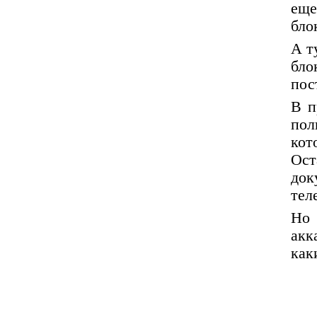
еще
бло
А т
бло
пос
В п
пол
кот
Ост
док
тел
Но 
акк
как