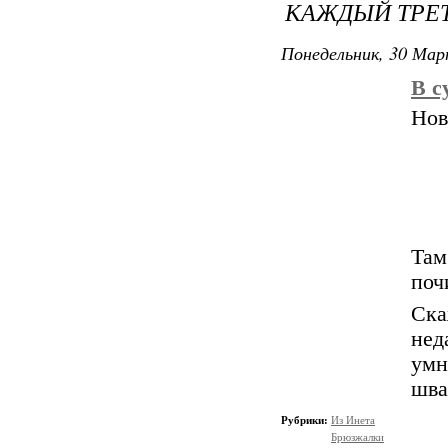
КАЖДЫЙ ТРЕТ
Понедельник, 30 Мар
В с
Нов
Та
поч
Ска
нед
умн
шва
Рубрики:
Из Инета
Брюзжалки