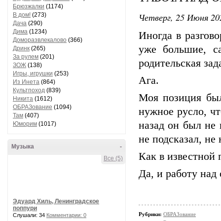
Брюзжалки
(1174)
Четверг, 25 Июня 20
В дом!
(273)
Дача
(290)
Дима
(1234)
Иногда в разгово
Доморазвлекалово
(366)
уже большие, с
Дринк
(265)
За рулем
(201)
родительская зад
ЗОЖ
(138)
Игры, игрушки
(253)
Ага.
Из Инета
(864)
Культпоход
(839)
Моя позиция был
Никита
(1612)
ОБРАЗование
(1094)
нужное русло, чт
Там
(407)
назад он был не 
Юморим
(1017)
не подсказал, не
Музыка
-
Как в известной 
Все (5)
Да, и работу над
Эдуард Хиль, Ленинградское
поппури
Рубрики:
ОБРАЗование
Слушали: 34
Комментарии: 0