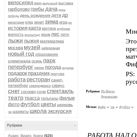
велосипед
вино
выставка
выпускной
дача
гарболово
грибы
день
др
дети
день рождения
победы
зима
зенит
игра
елка
евпатория
ии
история
карта
картина
клубника
Мне
лес
лето
крепость
крым
кронштадт
лыжи
Эт
лыжня
математика
музей
москва
пре
набережная
новый год
образование
мат
парк
олимпиада
осень
Фиф
петербург
погода
пионы
подарки
подарок
праздник
PS:
прогулка
работа
ресторан
санкт-
рус
петербург
сириус
северодвинск
снег
спектакль
сочи
сосново
Рубрики:
Из Инета
театр
Брюзжалки
трасса
фильм
тюльпаны
футбол
цветы
фото
церковь
Метки:
фифа
чм
футбол
школа
экскурсия
шахматы
чм
Рубрики
-
РАБОТА НАД
Аудио, Видео, Книги
(926)