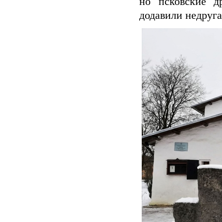
но псковские 
додавили недруга