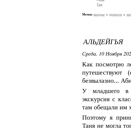
Там
Метки:
копорье
крепость
мо
АЛЬДЕЙГЬЯ
Среда, 10 Ноября 202
Как посмотрю ле
путешествуют 
безвылазно... Аби
У младшего в 
экскурсия с кла
там обещали им х
Поэтому я приня
Таня не могла то