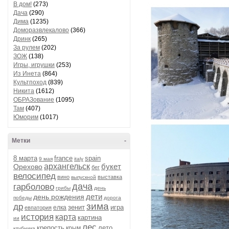
В дом!
(273)
Дача
(290)
Дима
(1235)
Доморазвлекалово
(366)
Дринк
(265)
За рулем
(202)
ЗОЖ
(138)
Игры, игрушки
(253)
Из Инета
(864)
Культпоход
(839)
Никита
(1612)
ОБРАЗование
(1095)
Там
(407)
Юморим
(1017)
Метки
-
8 марта
france
spain
9 мая
italy
архангельск
букет
Орехово
бег
велосипед
вино
выставка
выпускной
дача
гарболово
грибы
день
дети
день рождения
победы
дорога
зима
др
зенит
игра
елка
евпатория
история
карта
картина
ии
лес
крепость
лето
крым
клубника