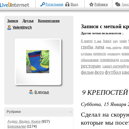
Регистрация
Вход
Рейтинги
Авос
Записи
Друзья
Комментарии
Записи с меткой к
Valentinych
Другие метки пользователя ↓
8 марта
france
spain
9 мая
italy
дача
грибы
ден
день победы
крепость
кры
клубника
кронштадт
олимпиада
осен
образование
ресторан
санкт-петербур
футбол
цв
фильм
фото
9 КРЕПОСТЕЙ
В друзья
Суббота, 15 Января 2
Рубрики
-
Сделал на скору
которые мы посе
Аудио, Видео, Книги
(927)
Брюзжалки
(1174)