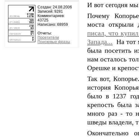
И вот сегодня м
Создан: 24.08.2006
Записей: 9281
Почему Копорье
Комментариев:
43725
моста открыли 
Написано: 68959
писал, что купи
Отчеты:
Посетители
Запада...
На тот м
Поисковые фразы
была посетить их
нам осталось тол
Орешке и крепос
Так вот, Копорье
история Копорья
было в 1237 год
крепость была з
много раз - то 
шведы владели, т
Окончательно о