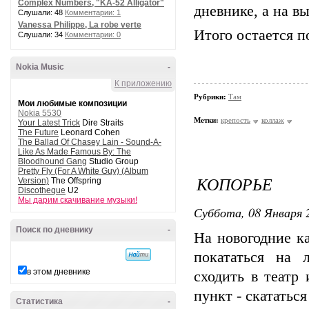
Complex Numbers, "KA-52 Alligator"
дневнике, а на в
Слушали: 48
Комментарии: 1
Vanessa Philippe, La robe verte
Итого остается п
Слушали: 34
Комментарии: 0
Nokia Music
-
К приложению
Рубрики:
Там
Мои любимые композиции
Nokia 5530
Метки:
крепость
коллаж
Your Latest Trick
Dire Straits
The Future
Leonard Cohen
The Ballad Of Chasey Lain - Sound-A-
Like As Made Famous By: The
Bloodhound Gang
Studio Group
Pretty Fly (For A White Guy) (Album
КОПОРЬЕ
Version)
The Offspring
Discotheque
U2
Мы дарим скачивание музыки!
Суббота, 08 Января 2
Поиск по дневнику
-
На новогодние к
покататься на 
в этом дневнике
сходить в театр 
пункт - скататьс
Статистика
-