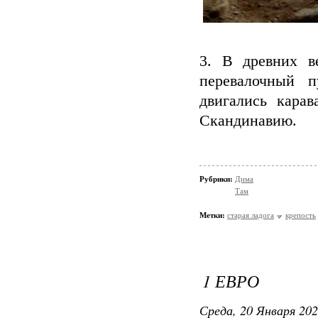
3. В древних в
перевалочный 
двигались кара
Скандинавию.
Рубрики:
Дима
Там
Метки:
старая ладога
крепость
1 ЕВРО
Среда, 20 Января 202