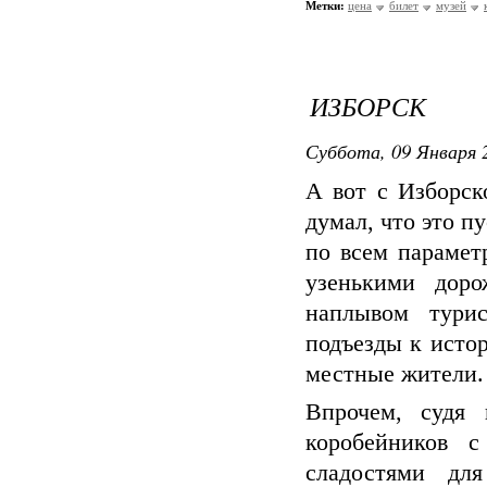
Метки:
цена
билет
музей
ИЗБОРСК
Суббота, 09 Января 2
А вот с Изборск
думал, что это п
по всем парамет
узенькими доро
наплывом турис
подъезды к исто
местные жители
Впрочем, судя 
коробейников 
сладостями дл