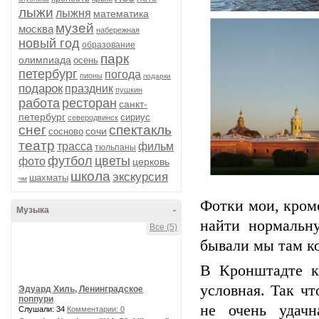
лыжи
лыжня
математика
музей
москва
набережная
новый год
образование
парк
олимпиада
осень
петербург
погода
пионы
подарки
подарок
праздник
пушкин
работа
ресторан
санкт-
петербург
сириус
северодвинск
снег
спектакль
сочи
сосново
театр
трасса
фильм
тюльпаны
футбол
цветы
фото
церковь
школа
экскурсия
шахматы
чм
Фотки мои, кроме
Музыка
-
найти нормальн
Все (5)
бывали мы там ко
В Кронштадте кр
условная. Так ч
Эдуард Хиль, Ленинградское
поппури
не очень удач
Слушали: 34
Комментарии: 0