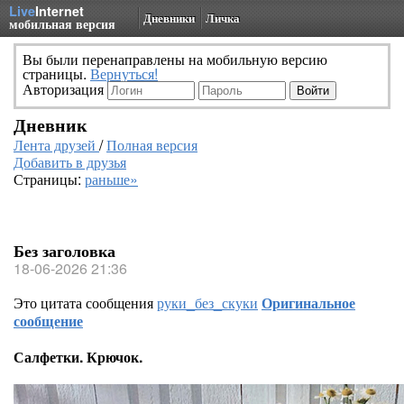
Live
Internet
Дневники
Личка
мобильная версия
Вы были перенаправлены на мобильную версию
страницы.
Вернуться!
Авторизация
Дневник
Лента друзей
/
Полная версия
Добавить в друзья
Страницы:
раньше»
Без заголовка
18-06-2026 21:36
Это цитата сообщения
руки_без_скуки
Оригинальное
сообщение
Салфетки. Крючок.