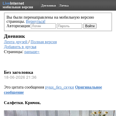
Live
Internet
Дневники
Личка
мобильная версия
Вы были перенаправлены на мобильную версию
страницы.
Вернуться!
Авторизация
Дневник
Лента друзей
/
Полная версия
Добавить в друзья
Страницы:
раньше»
Без заголовка
18-06-2026 21:36
Это цитата сообщения
руки_без_скуки
Оригинальное
сообщение
Салфетки. Крючок.