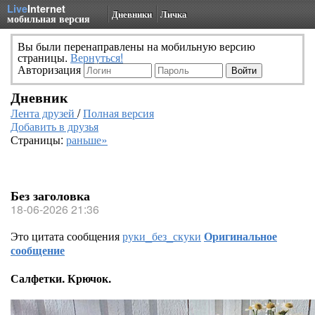
Live
Internet
Дневники
Личка
мобильная версия
Вы были перенаправлены на мобильную версию
страницы.
Вернуться!
Авторизация
Дневник
Лента друзей
/
Полная версия
Добавить в друзья
Страницы:
раньше»
Без заголовка
18-06-2026 21:36
Это цитата сообщения
руки_без_скуки
Оригинальное
сообщение
Салфетки. Крючок.