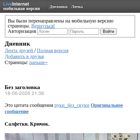
Live
Internet
Дневники
Личка
мобильная версия
Вы были перенаправлены на мобильную версию
страницы.
Вернуться!
Авторизация
Дневник
Лента друзей
/
Полная версия
Добавить в друзья
Страницы:
раньше»
Без заголовка
18-06-2026 21:36
Это цитата сообщения
руки_без_скуки
Оригинальное
сообщение
Салфетки. Крючок.