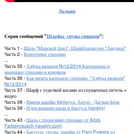
Дальше
Серия сообщений "
Шарфы, снуды спицами
":
Часть 1 -
Шаль "Морской бриз". Шарф/палантин "Ландыш"
Часть 2 -
Воротники спицами
...
Часть 35 -
Азбука вязания №12/2014 Капюшоны и
манишки спицами и крючком
Часть 36 -
Как вязать капюшон спицами. "Азбука вязания"
№12/2014
Часть 37 - Шарф с отделкой косами из спущенных петель +
видео
Часть 38 -
Вяжем шарфы Мёбиуса. Автор - Дагмар Берк
Часть 39 -
Идеи вязания шали и бактуса (ravelry)
...
Часть 43 -
Шаль с прорезями спицами от Alpis
Farbenrausch (ravelry.com)
Часть 44 -
Бактусы, снуды, шарфы от Pam Powers из