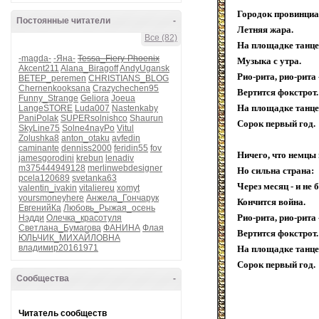
Городок провинци
Постоянные читатели
-
Летняя жара.
Все (82)
На площадке танц
-magda-
-Яна-
Tessa_Fiery-Phoenix
Музыка с утра.
Akcent211
Alana_Biragoff
AndyUgansk
Рио-рита, рио-рита 
BETEP_peremen
CHRISTIANS_BLOG
Chernenkooksana
Crazychechen95
Вертится фокстрот.
Funny_Strange
Geliora
Joeua
На площадке танц
LangeSTORE
Luda007
Nastenkaby
PaniPolak
SUPERsolnishco
Shaurun
Сорок первый год.
SkyLine75
Solne4nayPo
Vitul
Zolushka8
anton_otaku
avfedin
caminante
denniss2000
feridin55
fov
Ничего, что немцы 
jamesgorodini
krebun
lenadiv
m375444949128
merlinwebdesigner
Но сильна страна:
pcela120689
svetanka63
Через месяц - и не 
valentin_ivakin
vitaliereu
xomyt
yoursmoneyhere
Анжела_Гончарук
Кончится война.
ЕвгенийКа
Любовь_Рыжая_осень
Рио-рита, рио-рита 
Нэдди
Олечка_красотуля
Светлана_Бумагова
ФАНИНА
Флая
Вертится фокстрот.
ЮЛЬЧИК_МИХАЙЛОВНА
владимир20161971
На площадке танц
Сорок первый год.
Сообщества
-
Читатель сообществ