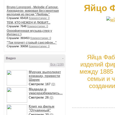
Яйцо Ф
Bruno Lorenzoni - Melodie d`amour.
Аккордеон- мировая бессмертная
мелодия из песни "Любовь"
Слушали: 65418
Комментарии: 0
ТЕМ, КТО НЕЖЕН И ЛЮБИТ...
Слушали: 7648
Комментарии: 0
Оооофигенная музыка,спер у
Интресс:)
Слушали: 393453
Комментарии: 0
"Так плачет старый саксофон..."
Слушали: 30658
Комментарии: 0
Яйца Фаб
Видео
-
изделий фи
Все (108)
между 1885 
Мурчик выполняет
команду, привести
семьи и ч
Шарик
Смотрели: 167
(0)
создании
Медведи в
ужасеразбежались...
Смотрели: 26
(0)
Клип на фильм
"Отчаянный"
Смотрели: 20
(0)