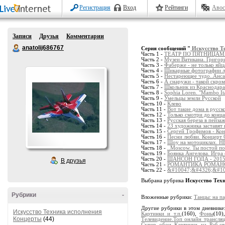
Регистрация
Вход
Рейтинги
Авос
Записи
Друзья
Комментарии
anatolij686767
Серия сообщений "
Искусство Т
Часть 1 -
ТЕАТР ПО ПЯТНИЦАМ.
Часть 2 -
Музеи Ватикана. Григор
Часть 3 -
Фаберже - не только яйца
Часть 4 -
Шикарные фотографии лу
Часть 5 -
Нестареющее чудо..Ансам
Часть 6 -
А снаружи - такой скро
Часть 7 -
Школьник из Краснодара 
Часть 8 -
Sophia Loren. "Mambo It
Часть 9 -
Умельцы земли Русской
Часть 10 -
Клево
Часть 11 -
Вот такие дома в русск
Часть 12 -
Только смотри до конца
Часть 13 -
Русская береза в пейза
Часть 14 -
23 художника заставят 
Часть 15 -
Сергей Трофимов - Кон
Часть 16 -
Песни любви. Концерт 
Часть 17 -
Шоу на мотоциклах.
Часть 18 -
..Moscow. Ты постой п
Часть 19 -
Боянка Ангелова. Игра
Часть 20 -
ШАНСОН ГОДА - 2015
В друзья
Часть 21 -
РОМАНТИКА РОМАНСА.
Часть 22 -
&#10047;&#4326;&#100
Выбрана рубрика
Искусство Тех
Рубрики
-
Вложенные рубрики:
Танцы: на па
Другие рубрики в этом дневнике
Искусство Техника исполнения
Картинки и т.п.
(160),
Фоны
(10
Концерты
(44)
Телевидение.Топ онлайн трансляц
Супер обои Картинки на Раб.с