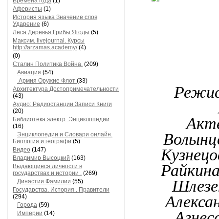
Времена года
(1)
Аферисты
(1)
История языка Значение слов
Ударение
(6)
Леса Деревья Грибы Ягоды
(5)
Максим. livejournal. Курсы
http://arzamas.academy/
(4)
(0)
Сталин Политика Война.
(209)
Авиация
(54)
Армия Оружие Флот
(33)
Режис
Архитектура Достопримечательности
(43)
Аудио: Радиостанции Записи Книги
(20)
Акт
Библиотека электр. Энциклопедии
(16)
Волынце
Энциклопедии и Словари онлайн.
Биология и географи
(5)
Кузнецо
Видео
(147)
Владимир Высоцкий
(163)
Райкина
Выдающиеся личности в
государствах и истории .
(269)
Шлезе
Династии Фамилии
(55)
Государства. История . Правители
Алекса
(294)
Города
(59)
Агнес
Империи
(14)