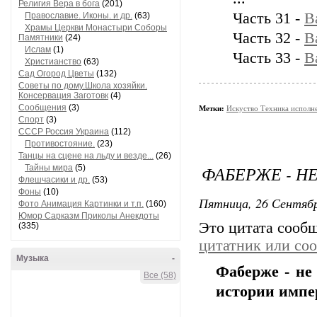
Религия Вера в бога
(201)
Часть 31 -
В
Православие. Иконы. и др.
(63)
Храмы Церкви Монастыри Соборы
Часть 32 -
В
Памятники
(24)
Ислам
(1)
Часть 33 -
В
Христианство
(63)
Сад Огород Цветы
(132)
Советы по дому.Школа хозяйки.
Консервация Заготовк
(4)
Сообщения
(3)
Метки:
Искуство Техника исполн
Спорт
(3)
СССР Россия Украина
(112)
Противостояние.
(23)
Танцы на сцене на льду и везде...
(26)
ФАБЕРЖЕ - НЕ
Тайны мира
(5)
Флешчасики и др.
(53)
Фоны
(10)
Пятница, 26 Сентябр
Фото Анимация Картинки и т.п.
(160)
Юмор Сарказм Приколы Анекдоты
Это цитата сооб
(335)
цитатник или со
Музыка
-
Фаберже - не 
Все (58)
истории импе