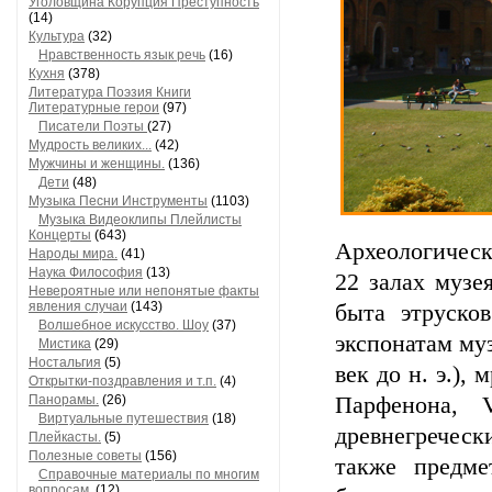
Уголовщина Корупция Преступность
(14)
Культура
(32)
Нравственность язык речь
(16)
Кухня
(378)
Литература Поэзия Книги
Литературные герои
(97)
Писатели Поэты
(27)
Мудрость великих...
(42)
Мужчины и женщины.
(136)
Дети
(48)
Музыка Песни Инструменты
(1103)
Музыка Видеоклипы Плейлисты
Концерты
(643)
Археологическ
Народы мира.
(41)
Наука Философия
(13)
22 залах музе
Невероятные или непонятые факты
явления случаи
(143)
быта этруско
Волшебное искусство. Шоу
(37)
экспонатам муз
Мистика
(29)
Ностальгия
(5)
век до н. э.),
Открытки-поздравления и т.п.
(4)
Панорамы.
(26)
Парфенона, 
Виртуальные путешествия
(18)
древнегреческ
Плейкасты.
(5)
Полезные советы
(156)
также предме
Справочные материалы по многим
вопросам.
(12)