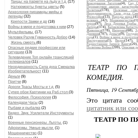
Танцы: на паркете на льду и т.д.
(17)
Консервация Заготовк
(4),
Сад О
Натюрморты букеты цветы
(5)
Проишествия аварии катастроф
Политика
(178),
Полезные сове
Археология пирамиды мифы и
Неординарность Сила духа Смек
легенды
(32)
Философия
(13),
Народы мира.
(4
великих...
(42),
Мошенничество
(1
Крепости Замки и др
(18)
герои
(97),
Леса Деревья Грибы
Войны в мире и подготовка к ним
(27)
Актеры
(374),
Катаклизмы Катаст
Живопись
(178),
Интернет
(68),
З
Мультфильмы.
(17)
Дневник
(707),
Деньги
(9),
Государ
Человек Разум Гуманность Добро
(14)
года
(1),
Войны в мире и подготов
Инструменты
(1),
Видео
(147),
Жизнь смерть
(6)
Радиостанции Записи Книги
(20)
Опасные редкие профессии или
Политика Война.
(209),
Опасные р
ситуации
(13)
Телевидение.Топ онлайн трансляций
телеканалов
(11)
ТЕАТР ПО 
Неординарность Сила духа Смекалка
Изобретательност
(11)
КОМЕДИЯ.
Деньги
(9)
Притчи
(8)
Дороги Трасы Мосты и т.д.
(5)
Пятница, 19 Сентябр
Супер обои Картинки на Раб.стол
(3)
Философия. Психология
(3)
Это цитата со
Календари Часы
(2)
цитатник или со
Рыбаки и рыбалка
(2)
Видео. Звук. Усилители Инструменты
(1)
ТЕАТР ПО 
Военные пенсионеры. Льготы.
(1)
Афоризмы. Умные мысли.
(1)
Мошенничество
(1)