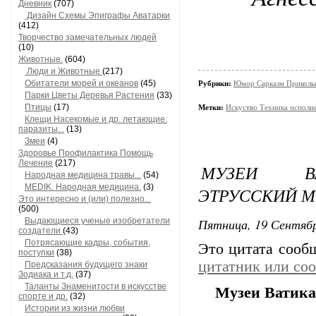
Дневник
(707)
Дизайн Схемы Эпиграфы Аватарки
(412)
Творчество замечательных людей
(10)
Животные.
(604)
Люди и Животные
(217)
Обитатели морей и океанов
(45)
Рубрики:
Юмор Сарказм Приколы
Парки Цветы Деревья Растения
(33)
Птицы
(17)
Метки:
Искуство Техника исполне
Клещи Насекомые и др. летающие.
паразиты...
(13)
Змеи
(4)
Здоровье Профилактика Помощь
Лечение
(217)
МУЗЕИ ВА
Народная медицина травы...
(54)
MEDIK. Народная медицина.
(3)
ЭТРУССКИЙ М
Это интересно и (или) полезно...
(500)
Пятница, 19 Сентябр
Выдающиеся ученые изобретатели
создатели
(43)
Потрясающие кадры, события,
Это цитата соо
поступки
(38)
цитатник или со
Предсказания будущего знаки
Зодиака и т.д.
(37)
Таланты Знаменитости в искусстве
Музеи Ватика
спорте и др.
(32)
Истории из жизни любви