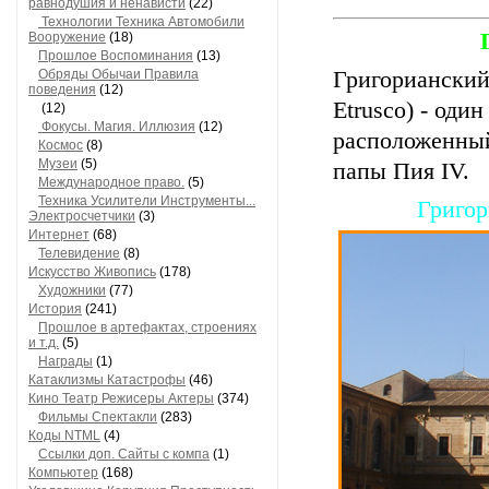
равнодушия и ненависти
(22)
Технологии Техника Автомобили
Вооружение
(18)
Прошлое Воспоминания
(13)
Обряды Обычаи Правила
Григорианский
поведения
(12)
Etrusco) - оди
(12)
Фокусы. Магия. Иллюзия
(12)
расположенный
Космос
(8)
Музеи
(5)
папы Пия IV.
Международное право.
(5)
Техника Усилители Инструменты...
Григор
Электросчетчики
(3)
Интернет
(68)
Телевидение
(8)
Искусство Живопись
(178)
Художники
(77)
История
(241)
Прошлое в артефактах, строениях
и т.д.
(5)
Награды
(1)
Катаклизмы Катастрофы
(46)
Кино Театр Режисеры Актеры
(374)
Фильмы Спектакли
(283)
Коды NTML
(4)
Ссылки доп. Сайты с компа
(1)
Компьютер
(168)