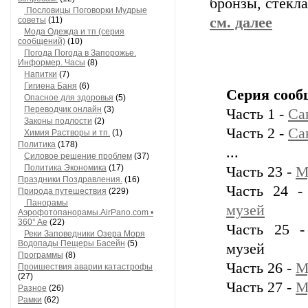
бронзы, стекла
Пословицы Поговорки Мудрые
см. далее
советы
(11)
Мода Одежда и тп (серия
сообщений)
(10)
Погода Погода в Запорожье.
Информер. Часы
(8)
Напитки
(7)
Гигиена Баня
(6)
Серия сооб
Опасное для здоровья
(5)
Переводчик онлайн
(3)
Часть 1 -
Са
Законы подлости
(2)
Часть 2 -
Са
Химия Растворы и тп.
(1)
Политика
(178)
...
Силовое решение проблем
(37)
Политика Экономика
(17)
Часть 23 -
М
Праздники Поздравления.
(16)
Часть 24 
Природа путешествия
(229)
Панорамы
музей
Аэрофотопанорамы.AirPano.com •
360° Ae
(22)
Часть 25 -
Реки Заповедники Озера Моря
Водопады Пещеры Басейн
(5)
музей
Программы
(8)
Часть 26 -
М
Проишествия аварии катастрофы
(27)
Часть 27 -
М
Разное
(26)
Рамки
(62)
...