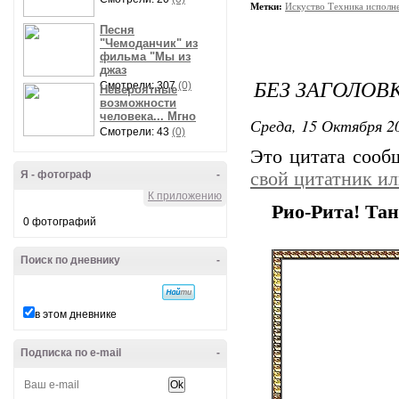
Метки:
Искуство Техника исполн
Песня
"Чемоданчик" из
фильма "Мы из
джаз
БЕЗ ЗАГОЛОВ
Смотрели: 307
(0)
Невероятные
возможности
человека... Мгно
Среда, 15 Октября 20
Смотрели: 43
(0)
Это цитата соо
Я - фотограф
-
свой цитатник и
К приложению
Рио-Рита! Тан
0 фотографий
Поиск по дневнику
-
в этом дневнике
Подписка по e-mail
-