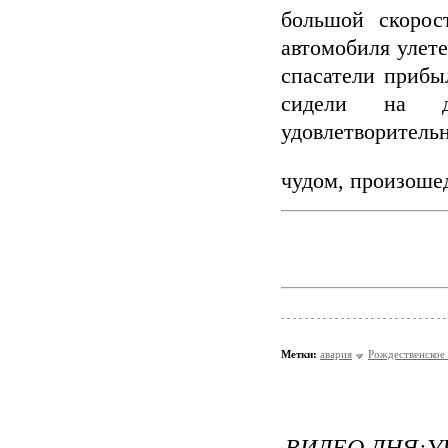
большой скорос
автомобиля улете
спасатели прибы
сидели на д
удовлетворитель
чудом, произошед
Метки:
авария
Рождественское
ВИДЕО ДНЯ: