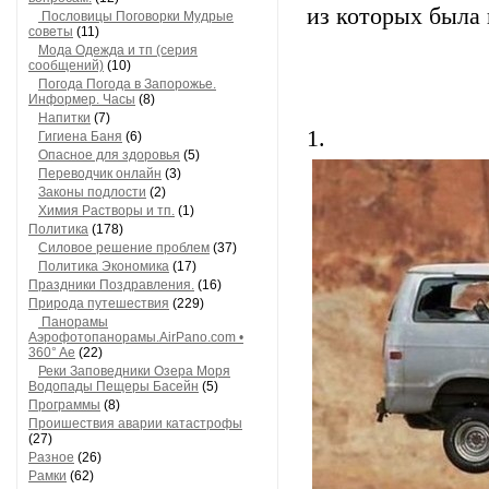
из которых была 
Пословицы Поговорки Мудрые
советы
(11)
Мода Одежда и тп (серия
сообщений)
(10)
Погода Погода в Запорожье.
Информер. Часы
(8)
Напитки
(7)
1.
Гигиена Баня
(6)
Опасное для здоровья
(5)
Переводчик онлайн
(3)
Законы подлости
(2)
Химия Растворы и тп.
(1)
Политика
(178)
Силовое решение проблем
(37)
Политика Экономика
(17)
Праздники Поздравления.
(16)
Природа путешествия
(229)
Панорамы
Аэрофотопанорамы.AirPano.com •
360° Ae
(22)
Реки Заповедники Озера Моря
Водопады Пещеры Басейн
(5)
Программы
(8)
Проишествия аварии катастрофы
(27)
Разное
(26)
Рамки
(62)