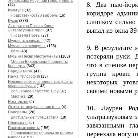
Уголовщина Корупция Преступность
8. Два нью-йор
(14)
Культура
(32)
коридоре админи
Нравственность язык речь
(16)
слишком сильно 
Кухня
(378)
Литература Поэзия Книги
выпал из окна 39-
Литературные герои
(97)
Писатели Поэты
(27)
Мудрость великих...
(42)
Мужчины и женщины.
(136)
9. В результате
Дети
(48)
потеряли руки. 
Музыка Песни Инструменты
(1103)
Музыка Видеоклипы Плейлисты
что в спешке пе
Концерты
(643)
Народы мира.
(41)
группа крови,
Наука Философия
(13)
некоторых угов
Невероятные или непонятые факты
явления случаи
(143)
своими новыми р
Волшебное искусство. Шоу
(37)
Мистика
(29)
Ностальгия
(5)
10. Лаурен Ро
Открытки-поздравления и т.п.
(4)
Панорамы.
(26)
ультразвуковым з
Виртуальные путешествия
(18)
Плейкасты.
(5)
завязанными гл
Полезные советы
(156)
переехала ногу п
Справочные материалы по многим
вопросам.
(12)