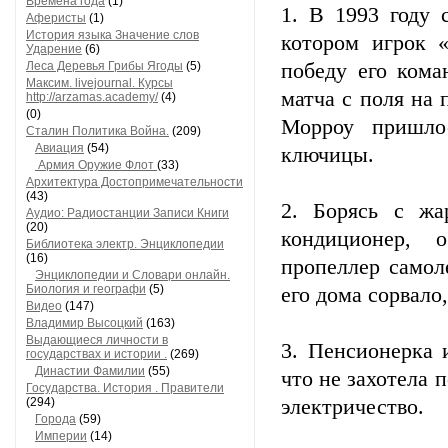
Времена года
(1)
1. В 1993 году 
Аферисты
(1)
История языка Значение слов
котором игрок 
Ударение
(6)
Леса Деревья Грибы Ягоды
(5)
победу его кома
Максим. livejournal. Курсы
матча с поля на 
http://arzamas.academy/
(4)
(0)
Морроу пришлос
Сталин Политика Война.
(209)
Авиация
(54)
ключицы.
Армия Оружие Флот
(33)
Архитектура Достопримечательности
(43)
2. Борясь с жа
Аудио: Радиостанции Записи Книги
(20)
кондиционер, 
Библиотека электр. Энциклопедии
(16)
пропеллер самол
Энциклопедии и Словари онлайн.
Биология и географи
(5)
его дома сорвало
Видео
(147)
Владимир Высоцкий
(163)
Выдающиеся личности в
3. Пенсионерка 
государствах и истории .
(269)
Династии Фамилии
(55)
что не захотела 
Государства. История . Правители
(294)
электричество.
Города
(59)
Империи
(14)