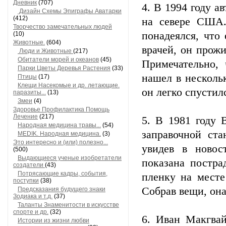
Дневник
(707)
4. В 1994 году а
Дизайн Схемы Эпиграфы Аватарки
(412)
на севере США.
Творчество замечательных людей
понадеялся, что
(10)
Животные.
(604)
врачей, он прожи
Люди и Животные
(217)
Обитатели морей и океанов
(45)
Примечательно,
Парки Цветы Деревья Растения
(33)
нашел в несколь
Птицы
(17)
Клещи Насекомые и др. летающие.
он легко спустил
паразиты...
(13)
Змеи
(4)
Здоровье Профилактика Помощь
Лечение
(217)
5. В 1981 году 
Народная медицина травы...
(54)
заправочной ст
MEDIK. Народная медицина.
(3)
Это интересно и (или) полезно...
увидев в новос
(500)
Выдающиеся ученые изобретатели
показана постра
создатели
(43)
Потрясающие кадры, события,
пленку на месте
поступки
(38)
Собрав вещи, она
Предсказания будущего знаки
Зодиака и т.д.
(37)
Таланты Знаменитости в искусстве
спорте и др.
(32)
6. Иван Макгвай
Истории из жизни любви