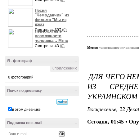
Песня
"Чемоданчик" из
фильма "Мы из
джаз
Смотрели: 307
(0)
Невероятные
возможности
человека... Мгно
Смотрели: 43
(0)
Метки:
таинственное исчезновени
Я - фотограф
-
К приложению
ДЛЯ ЧЕГО НЕ
0 фотографий
ИЗ СРЕДН
Поиск по дневнику
-
УКРАИНСКОМ
Воскресенье, 22 Дека
в этом дневнике
Сегодня, 01:45 • Оп
Подписка по e-mail
-