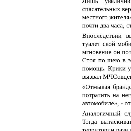
Лишь увеличи
спасательных вер
местного жителя»
почти два часа, 
Впоследствии в
туалет свой моби
мгновение он по
Стоя по шею в э
помощь. Крики у
вызвал МЧСовце
«Отмывая брандс
потратить на не
автомобиле», - о
Аналогичный сл
Тогда вытаскива
территории развл