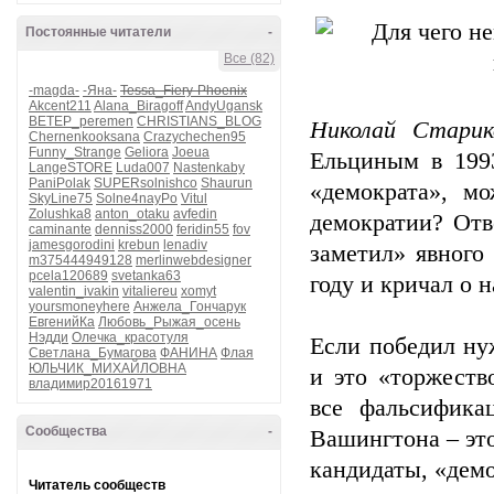
Постоянные читатели
-
Все (82)
-magda-
-Яна-
Tessa_Fiery-Phoenix
Akcent211
Alana_Biragoff
AndyUgansk
BETEP_peremen
CHRISTIANS_BLOG
Николай Старик
Chernenkooksana
Crazychechen95
Funny_Strange
Geliora
Joeua
Ельциным в 199
LangeSTORE
Luda007
Nastenkaby
PaniPolak
SUPERsolnishco
Shaurun
«демократа», м
SkyLine75
Solne4nayPo
Vitul
Zolushka8
anton_otaku
avfedin
демократии? Отв
caminante
denniss2000
feridin55
fov
jamesgorodini
krebun
lenadiv
заметил» явного
m375444949128
merlinwebdesigner
pcela120689
svetanka63
году и кричал о 
valentin_ivakin
vitaliereu
xomyt
yoursmoneyhere
Анжела_Гончарук
ЕвгенийКа
Любовь_Рыжая_осень
Нэдди
Олечка_красотуля
Если победил ну
Светлана_Бумагова
ФАНИНА
Флая
ЮЛЬЧИК_МИХАЙЛОВНА
и это «торжеств
владимир20161971
все фальсифика
Сообщества
-
Вашингтона – эт
кандидаты, «дем
Читатель сообществ