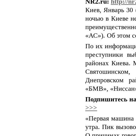
NR2.ru:
http://n
Киев, Январь 30
ночью в Киеве н
преимущественно
«АС»). Об этом 
По их информаци
преступники вы
районах Киева.
Святошинском,
Днепровском ра
«БМВ», «Ниссан»
Подпишитесь на
>>>
«Первая машина в
утра. Пик вызово
О причинах говор