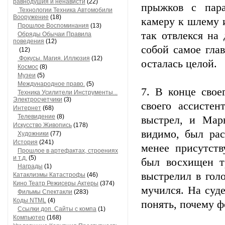
равнодушия и ненависти
(22)
прыжков с пар
Технологии Техника Автомобили
Вооружение
(18)
камеру к шлему и
Прошлое Воспоминания
(13)
так отвлекся на
Обряды Обычаи Правила
поведения
(12)
собой самое гла
(12)
Фокусы. Магия. Иллюзия
(12)
осталась целой.
Космос
(8)
Музеи
(5)
Международное право.
(5)
7. В конце сво
Техника Усилители Инструменты...
Электросчетчики
(3)
своего ассистен
Интернет
(68)
Телевидение
(8)
выстрел, и Мар
Искусство Живопись
(178)
видимо, был рас
Художники
(77)
История
(241)
менее присутст
Прошлое в артефактах, строениях
и т.д.
(5)
был восхищен т
Награды
(1)
выстрелил в гол
Катаклизмы Катастрофы
(46)
Кино Театр Режисеры Актеры
(374)
мучился. На суд
Фильмы Спектакли
(283)
Коды NTML
(4)
понять, почему ф
Ссылки доп. Сайты с компа
(1)
Компьютер
(168)