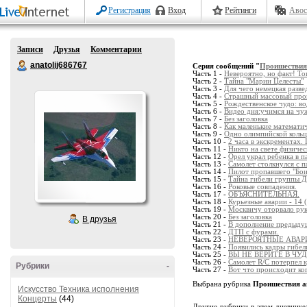
Регистрация
Вход
Рейтинги
Авос
Записи
Друзья
Комментарии
anatolij686767
Серия сообщений "
Проишествия
Часть 1 -
Невероятно, но факт! То
Часть 2 -
Тайна "Марии Целесты"
Часть 3 -
Для чего немецкая разве
Часть 4 -
Страшный массовый прова
Часть 5 -
Рождественское чудо: в
Часть 6 -
Видео дня:учимся на чу
Часть 7 -
Без заголовка
Часть 8 -
Как маленькие математи
Часть 9 -
Одно олимпийской кольцо
Часть 10 -
2 часа в экскрементах
Часть 11 -
Никто на свете физическ
Часть 12 -
Орел украл ребенка в 
Часть 13 -
Самолет столкнулся с 
Часть 14 -
Пилот пропавшего "Боин
Часть 15 -
Тайна гибели группы Д
Часть 16 -
Роковые совпадения.
Часть 17 -
ОБЪЯСНИТЕЛЬНАЯ.
Часть 18 -
Курьезные аварии - 14 
Часть 19 -
Москвичу оторвало рук
Часть 20 -
Без заголовка
В друзья
Часть 21 -
В дополнение предыдуще
Часть 22 -
ДТП с фурами.
Часть 23 -
НЕВЕРОЯТНЫЕ АВАР
Часть 24 -
Появились кадры гибел
Часть 25 -
ВЫ НЕ ВЕРИТЕ В ЧУД
Часть 26 -
Самолет R/C потерпел к
Рубрики
-
Часть 27 -
Вот что происходит ког
Выбрана рубрика
Проишествия а
Искусство Техника исполнения
Концерты
(44)
Другие рубрики в этом дневнике