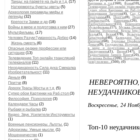
Танцы: на паркете на льду и т.д.
(17)
Картинки и т.п.
(160),
Фоны
(10
Натюрморты букеты цветы
(5)
Телевидение.Топ онлайн трансляц
Супер обои Картинки на Раб.с
Археология пирамиды мифы и
Консервация Заготовк
(4),
Сад О
легенды
(32)
Программы
(8),
Притчи
(8),
Прир
Плейкасты.
(5),
Панорамы.
(26)
Крепости Замки и др
(18)
Изобретательност
(11),
Невероят
Войны в мире и подготовка к ним
(27)
Мультфильмы.
(17),
Музыка Песн
Максим. livejournal. Курсы http:
Мультфильмы.
(17)
Ягоды
(5),
Кухня
(378),
Культур
Человек Разум Гуманность Добро
(14)
Катастрофы
(46),
Календари Час
Интернет
(68),
Здоровье Профил
Жизнь смерть
(6)
Деньги
(9),
Государства. История 
Опасные редкие профессии или
в мире и подготовка к ним
Инструменты
(1),
Видео
(147),
ситуации
(13)
Радиостанции Записи Книги
(20)
Телевидение.Топ онлайн трансляций
Политика Война.
(209),
Искусство
(или) полезно...
(500),
(0)
телеканалов
(11)
Неординарность Сила духа Смекалка
Изобретательност
(11)
Деньги
(9)
НЕВЕРОЯТ
Притчи
(8)
Дороги Трасы Мосты и т.д.
(5)
НЕУДАЧНИКОВ
Супер обои Картинки на Раб.стол
(3)
Философия. Психология
(3)
Воскресенье, 24 Нояб
Календари Часы
(2)
Рыбаки и рыбалка
(2)
Видео. Звук. Усилители Инструменты
(1)
Военные пенсионеры. Льготы.
(1)
Топ-10 неудачник
Афоризмы. Умные мысли.
(1)
Мошенничество
(1)