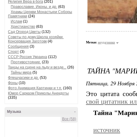
Религия Вера в бога
(201)
Православие. Иконы. и др.
(63)
Храмы Церкви Монастыри Соборы
Памятники
(24)
Ислам
(1)
Христианство
(63)
Сад Огород Цветы
(132)
Советы по дому.Школа хозяйки.
Консервация Заготовк
(4)
Метки:
неудачники
Сообщения
(3)
Спорт
(3)
СССР Россия Украина
(112)
Противостояние.
(23)
Танцы на сцене на льду и везде...
(26)
ТАЙНА "МАРИ
Тайны мира
(5)
Флешчасики и др.
(53)
Пятница, 29 Ноября 
Фоны
(10)
Фото Анимация Картинки и т.п.
(160)
Это цитата соо
Юмор Сарказм Приколы Анекдоты
(335)
свой цитатник и
Тайна "Мари
Музыка
-
Все (58)
источник