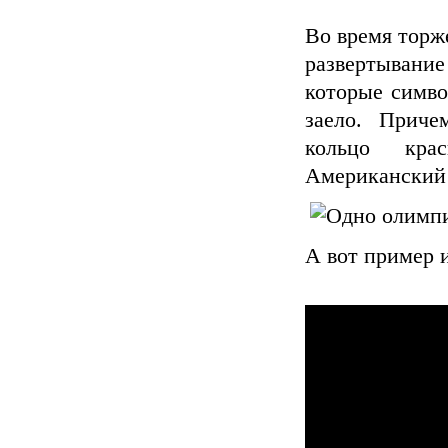
Во время торж
развертывани
которые симво
заело. Приче
кольцо кра
Американский 
А вот пример и