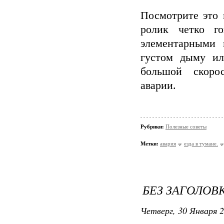
Посмотрите это 
ролик четко г
элементарными 
густом дыму ил
большой скор
авари
Рубрики:
Полезные советы
Метки:
авария
езда в тумане.
БЕЗ ЗАГОЛОВ
Четверг, 30 Января 2