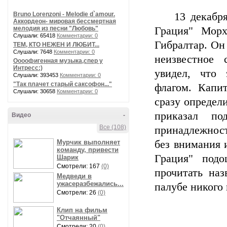
Bruno Lorenzoni - Melodie d`amour.
13 декабря 1
Аккордеон- мировая бессмертная
мелодия из песни "Любовь"
Грация" Мор
Слушали: 65418
Комментарии: 0
Гибралтар. Он 
ТЕМ, КТО НЕЖЕН И ЛЮБИТ...
Слушали: 7648
Комментарии: 0
неизвестное 
Оооофигенная музыка,спер у
Интресс:)
увидел, что 
Слушали: 393453
Комментарии: 0
"Так плачет старый саксофон..."
флагом. Капи
Слушали: 30658
Комментарии: 0
сразу определ
приказал по
Видео
-
Все (108)
принадлежност
Мурчик выполняет
без внимания 
команду, привести
Грация" под
Шарик
Смотрели: 167
(0)
прочитать на
Медведи в
ужасеразбежались...
палубе никого 
Смотрели: 26
(0)
Клип на фильм
"Отчаянный"
Смотрели: 20
(0)