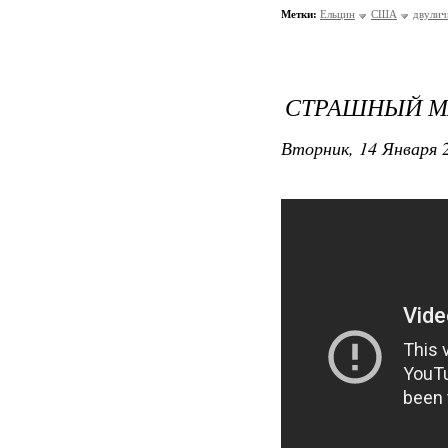
Метки:
Ельцин
США
двули
СТРАШНЫЙ МА
Вторник, 14 Января 2