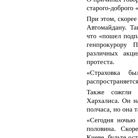
старого-доброго 
При этом, скорее
Автомайдану. Та
что «пошел подп
генпрокурору 
различных акц
протеста.
«Страховка б
распространяется
Также сожгли 
Хархалиса. Он н
полчаса, но она т
«Сегодня ночью
половина. Скоре
Киеве, будьте ос