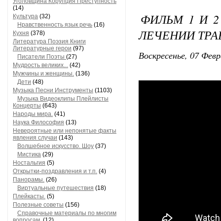
Уголовщина Корупция Преступность
(14)
ФИЛЬМ 1 И 2
Культура
(32)
Нравственность язык речь
(16)
ЛЕЧЕНИИ ТРАВ
Кухня
(378)
Литература Поэзия Книги
Литературные герои
(97)
Воскресенье, 07 Февр
Писатели Поэты
(27)
Мудрость великих...
(42)
Мужчины и женщины.
(136)
Дети
(48)
Музыка Песни Инструменты
(1103)
Музыка Видеоклипы Плейлисты
Концерты
(643)
Народы мира.
(41)
Наука Философия
(13)
Невероятные или непонятые факты
явления случаи
(143)
Волшебное искусство. Шоу
(37)
Мистика
(29)
Ностальгия
(5)
Открытки-поздравления и т.п.
(4)
Панорамы.
(26)
Виртуальные путешествия
(18)
Плейкасты.
(5)
Полезные советы
(156)
Справочные материалы по многим
вопросам.
(12)