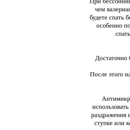
При бессонниц
чем валериа
будете спать б
особенно по
спат
Достаточно 
После этого н
Антимикро
использовать
раздражения 
ступке или к