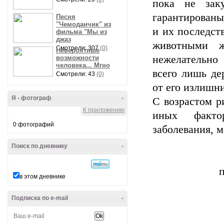
пока не зак
гарантированы
Песня
"Чемоданчик" из
и их последст
фильма "Мы из
джаз
животными ж
Смотрели: 307
(0)
Невероятные
нежелательно
возможности
человека... Мгно
всего лишь де
Смотрели: 43
(0)
от его излишн
Я - фотограф
-
С возрастом р
К приложению
иных факто
0 фотографий
заболевания, м
Поиск по дневнику
-
в этом дневнике
Подписка по e-mail
-