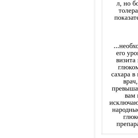
л, но 
толера
показат
...необ
его уро
визита
глюком
сахара в
врач
превышат
вам 
исключаю
народны
глюк
препар