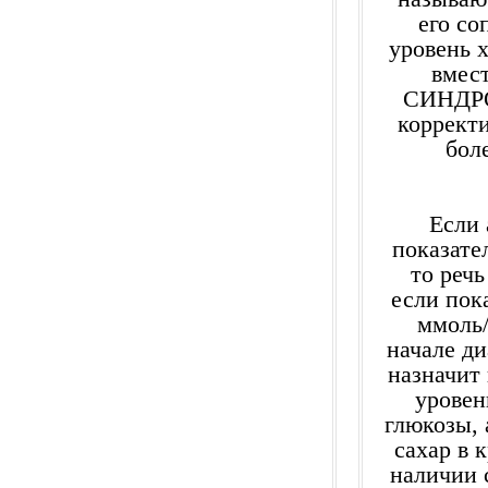
его с
уровень 
вмес
СИНДРО
коррект
боле
Если 
показате
то речь
если пок
ммоль/
начале ди
назначит
уровен
глюкозы, 
сахар в 
наличии 