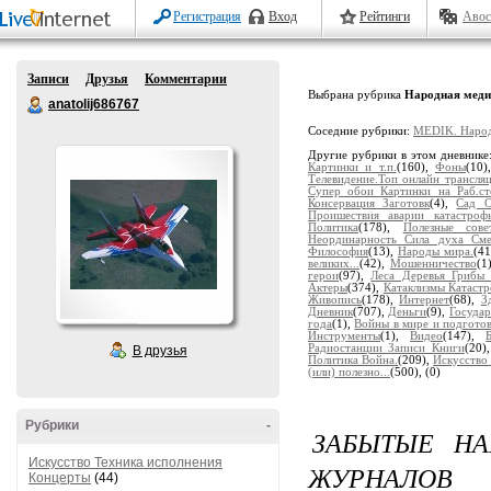
Регистрация
Вход
Рейтинги
Авос
Записи
Друзья
Комментарии
Выбрана рубрика
Народная меди
anatolij686767
Соседние рубрики:
MEDIK. Народ
Другие рубрики в этом дневнике
Картинки и т.п.
(160),
Фоны
(10
Телевидение.Топ онлайн трансляц
Супер обои Картинки на Раб.с
Консервация Заготовк
(4),
Сад О
Проишествия аварии катастроф
Политика
(178),
Полезные сове
Неординарность Сила духа Смек
Философия
(13),
Народы мира.
(4
великих...
(42),
Мошенничество
(1
герои
(97),
Леса Деревья Грибы
Актеры
(374),
Катаклизмы Катаст
Живопись
(178),
Интернет
(68),
З
Дневник
(707),
Деньги
(9),
Государ
года
(1),
Войны в мире и подготов
Инструменты
(1),
Видео
(147),
Радиостанции Записи Книги
(20)
В друзья
Политика Война.
(209),
Искусство
(или) полезно...
(500),
(0)
Рубрики
-
ЗАБЫТЫЕ НА
Искусство Техника исполнения
ЖУРНАЛОВ
Концерты
(44)