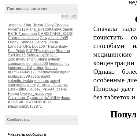
не
Постоянные читатели
-
Все (82)
-magda-
-Яна-
Tessa_Fiery-Phoenix
Сначала надо
Akcent211
Alana_Biragoff
AndyUgansk
BETEP_peremen
CHRISTIANS_BLOG
почистить с
Chernenkooksana
Crazychechen95
Funny_Strange
Geliora
Joeua
способами 
LangeSTORE
Luda007
Nastenkaby
PaniPolak
SUPERsolnishco
Shaurun
медицинские
SkyLine75
Solne4nayPo
Vitul
Zolushka8
anton_otaku
avfedin
концентрации
caminante
denniss2000
feridin55
fov
jamesgorodini
krebun
lenadiv
Однако боле
m375444949128
merlinwebdesigner
pcela120689
svetanka63
особенные дие
valentin_ivakin
vitaliereu
xomyt
yoursmoneyhere
Анжела_Гончарук
Природа дает 
ЕвгенийКа
Любовь_Рыжая_осень
Нэдди
Олечка_красотуля
без таблеток и
Светлана_Бумагова
ФАНИНА
Флая
ЮЛЬЧИК_МИХАЙЛОВНА
владимир20161971
Попул
Сообщества
-
Читатель сообществ