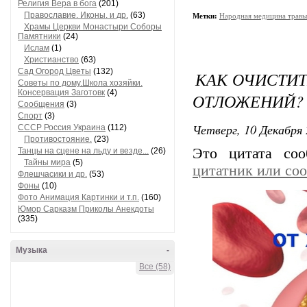
Религия Вера в бога
(201)
Православие. Иконы. и др.
(63)
Метки:
Народная медицина травы.
Храмы Церкви Монастыри Соборы
Памятники
(24)
Ислам
(1)
Христианство
(63)
Сад Огород Цветы
(132)
КАК ОЧИСТИТ
Советы по дому.Школа хозяйки.
Консервация Заготовк
(4)
ОТЛОЖЕНИЙ?
Сообщения
(3)
Спорт
(3)
Четверг, 10 Декабря 
СССР Россия Украина
(112)
Противостояние.
(23)
Это цитата со
Танцы на сцене на льду и везде...
(26)
Тайны мира
(5)
цитатник или со
Флешчасики и др.
(53)
Фоны
(10)
Фото Анимация Картинки и т.п.
(160)
Юмор Сарказм Приколы Анекдоты
(335)
Музыка
-
Все (58)