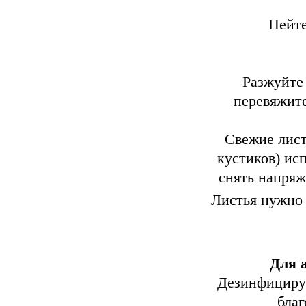
Пейте
Разжуйте 
перевяжите
Свежие лист
кустиков) ис
снять напряж
Листья нужно 
Для 
Дезинфициру
благ