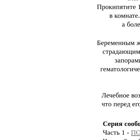
Прокипятите 1
в комнате
а бол
Беременным ж
страдающим 
запорам
гематологиче
Лечебное воз
что перед е
Серия сооб
Часть 1 -
ПО