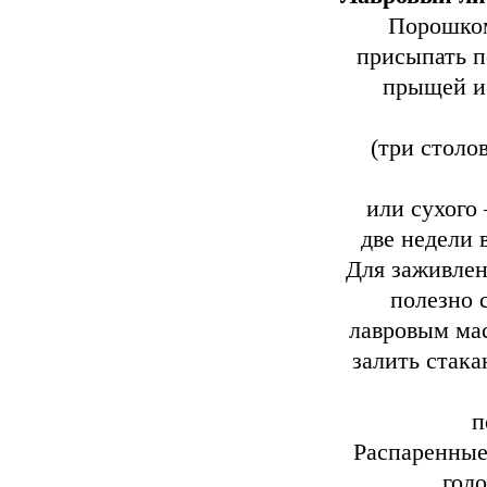
Порошком
присыпать п
прыщей и
(три столо
или сухого
две недели 
Для заживлен
полезно с
лавровым мас
залить стака
п
Распаренные
гол