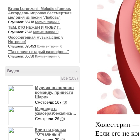
Bruno Lorenzoni - Melodie d`amour.
Аккордеон- мировая бессмертная
мелодия из песни "Любовь"
Слушали: 65418
Комментарии: 0
ТЕМ, КТО НЕЖЕН И ЛЮБИТ...
Слушали: 7648
Комментарии: 0
Оооофигенная музыка,спер у
Интресс:)
Слушали: 393453
Комментарии: 0
"Так плачет старый саксофон..."
Слушали: 30658
Комментарии: 0
Видео
-
Все (108)
Мурчик выполняет
команду, привести
Шарик
Смотрели: 167
(0)
Медведи в
ужасеразбежались...
Смотрели: 26
(0)
Холестерин — 
Клип на фильм
Если его не ко
"Отчаянный"
Смотрели: 20
(0)