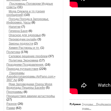
Пословицы Поговорки Мудрые
советы
(11)
Мода Одежда и тп (серия
сообщений)
(10)
Погода Погода в Запорожье.
Информер. Часы
(8)
Напитки
(7)
Гигиена Баня
(6)
Опасное для здоровья
(5)
Переводчик онлайн
(3)
Законы подлости
(2)
Химия Растворы и тп.
(1)
Политика
(178)
Силовое решение проблем
(37)
Политика Экономика
(17)
Праздники Поздравления.
(16)
Природа путешествия
(229)
Панорамы
Аэрофотопанорамы.AirPano.com •
360° Ae
(22)
Реки Заповедники Озера Моря
Водопады Пещеры Басейн
(5)
Программы
(8)
Проишествия аварии катастрофы
(27)
Разное
(26)
Рубрики:
Здоровье Профилакт
Рамки
(62)
травы...