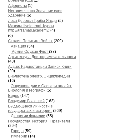
Времена года
(1)
Аферисты
(1)
История языка Значение слов
Ударение
(6)
Леса Деревья Грибы Ягоды
(5)
Максим. livejournal. Курсы
http://arzamas.academy/
(4)
(0)
Сталин Политика Война.
(209)
Авиация
(54)
Армия Оружие Флот
(33)
Архитектура Достопримечательности
(43)
Аудио: Радиостанции Записи Книги
(20)
Библиотека электр. Энциклопедии
(16)
Энциклопедии и Словари онлайн.
Биология и географи
(5)
Видео
(147)
Владимир Высоцкий
(163)
Выдающиеся личности в
государствах и истории .
(269)
Династии Фамилии
(55)
Государства. История . Правители
(294)
Города
(59)
Империи
(14)