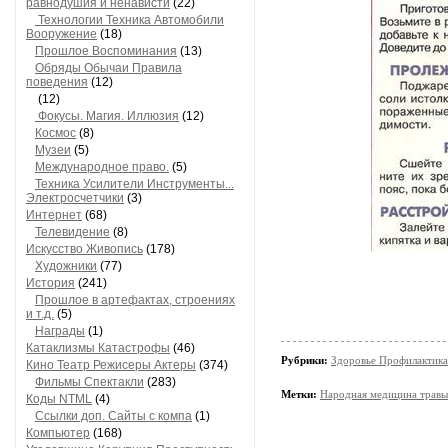
равнодушия и ненависти
(22)
Технологии Техника Автомобили
Вооружение
(18)
Прошлое Воспоминания
(13)
Обряды Обычаи Правила
поведения
(12)
(12)
Фокусы. Магия. Иллюзия
(12)
Космос
(8)
Музеи
(5)
Международное право.
(5)
Техника Усилители Инструменты...
Электросчетчики
(3)
Интернет
(68)
Телевидение
(8)
Искусство Живопись
(178)
Художники
(77)
История
(241)
Прошлое в артефактах, строениях
и т.д.
(5)
Награды
(1)
Катаклизмы Катастрофы
(46)
Рубрики:
Здоровье Профилактика
Кино Театр Режисеры Актеры
(374)
Фильмы Спектакли
(283)
Метки:
Народная медицина травы..
Коды NTML
(4)
Ссылки доп. Сайты с компа
(1)
Компьютер
(168)