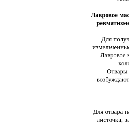
Лавровое ма
ревматизме
Для получ
измельченные
Лавровое 
хол
Отвары 
возбуждают
Для отвара н
листочка, 