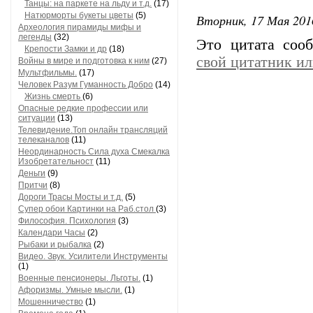
Танцы: на паркете на льду и т.д.
(17)
Натюрморты букеты цветы
(5)
Вторник, 17 Мая 201
Археология пирамиды мифы и
легенды
(32)
Это цитата со
Крепости Замки и др
(18)
свой цитатник и
Войны в мире и подготовка к ним
(27)
Мультфильмы.
(17)
Человек Разум Гуманность Добро
(14)
Жизнь смерть
(6)
Опасные редкие профессии или
ситуации
(13)
Телевидение.Топ онлайн трансляций
телеканалов
(11)
Неординарность Сила духа Смекалка
Изобретательност
(11)
Деньги
(9)
Притчи
(8)
Дороги Трасы Мосты и т.д.
(5)
Супер обои Картинки на Раб.стол
(3)
Философия. Психология
(3)
Календари Часы
(2)
Рыбаки и рыбалка
(2)
Видео. Звук. Усилители Инструменты
(1)
Военные пенсионеры. Льготы.
(1)
Афоризмы. Умные мысли.
(1)
Мошенничество
(1)