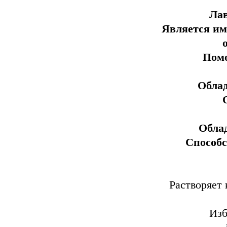
Ла
Является им
Помо
Обла
Обла
Способс
Растворяет 
Изб