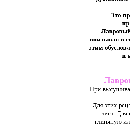
Это п
пр
Лавровый
впитывая в с
этим обусловл
и 
Лавро
При высушиван
Для этих рец
лист. Для
глиняную ил