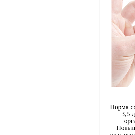
Норма с
3,5 
орг
Повыш
называю