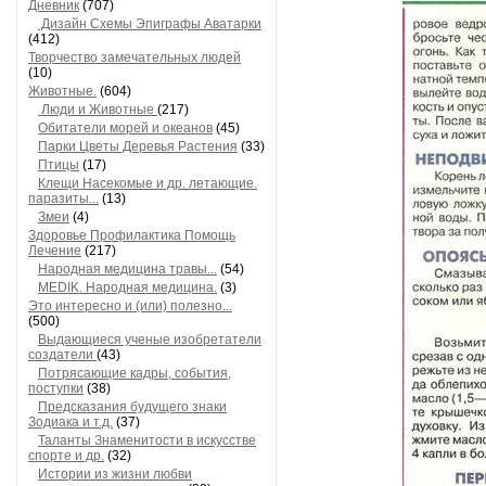
Дневник
(707)
Дизайн Схемы Эпиграфы Аватарки
(412)
Творчество замечательных людей
(10)
Животные.
(604)
Люди и Животные
(217)
Обитатели морей и океанов
(45)
Парки Цветы Деревья Растения
(33)
Птицы
(17)
Клещи Насекомые и др. летающие.
паразиты...
(13)
Змеи
(4)
Здоровье Профилактика Помощь
Лечение
(217)
Народная медицина травы...
(54)
MEDIK. Народная медицина.
(3)
Это интересно и (или) полезно...
(500)
Выдающиеся ученые изобретатели
создатели
(43)
Потрясающие кадры, события,
поступки
(38)
Предсказания будущего знаки
Зодиака и т.д.
(37)
Таланты Знаменитости в искусстве
спорте и др.
(32)
Истории из жизни любви