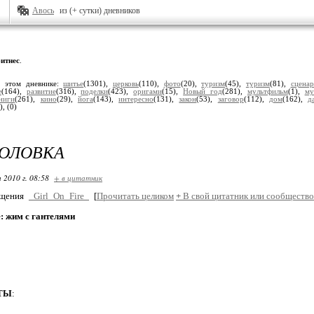
Авось
из (+ сутки) дневников
итнес
.
в этом дневнике:
шитье
(1301),
церковь
(110),
фото
(20),
туризм
(45),
туризм
(81),
сцена
е
(164),
развитие
(316),
поделки
(423),
оригами
(15),
Новый год
(281),
мультфильм
(1),
му
ниги
(261),
кино
(29),
йога
(143),
интересно
(131),
закон
(53),
заговор
(112),
дом
(162),
д
),
(0)
ГОЛОВКА
 2010 г. 08:58
+ в цитатник
бщения
_Girl_On_Fire_
[
Прочитать целиком
+
В свой цитатник или сообщество
: жим с гантелями
ТЫ
: