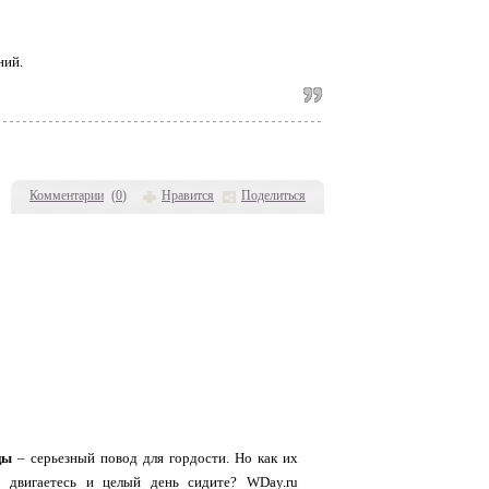
ний.
Комментарии
(
0
)
Нравится
Поделиться
цы
– серьезный повод для гордости. Но как их
о двигаетесь и целый день сидите? WDay.ru