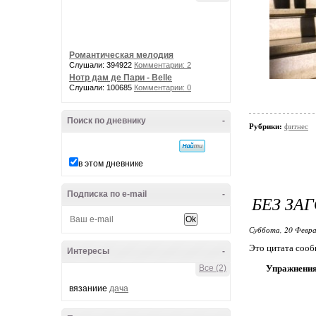
Романтическая мелодия
Слушали: 394922
Комментарии: 2
Нотр дам де Пари - Belle
Слушали: 100685
Комментарии: 0
Поиск по дневнику
-
Рубрики:
фитнес
в этом дневнике
Подписка по e-mail
-
БЕЗ ЗА
Суббота, 20 Февра
Это цитата соо
Интересы
-
Все (2)
Упражнения 
вязаниие
дача