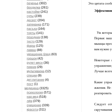
печенье
(302)
Это цитата соо
бродилка
(261)
Эффективны
настойки
(241)
супы
(239)
десерт
(204)
запеканка
(171)
пасъха
(164)
Уж которы
торты
(141)
праздник
(138)
Первая: ваш
тесто
(129)
мышцы пресс
фарш
(125)
вам нужно у
лаваш
(88)
украшение блюд
(63)
горшок
(42)
Некоторые 
рулет мясн
(36)
упражнение,
пикник
(29)
Лучше всего
мультиварка
(12)
специи
(9)
дет.питание
(4)
Какие упра
пост
(1)
жжения. Не 
медицина
(3325)
психология
(571)
реагировать
нар.мед
(518)
лфк
(379)
Следует от
очищение
(339)
красота
(311)
скручивания)