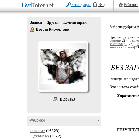
Регистрация
Вход
Рейтинги
Записи
Друзья
Комментарии
Выбрана рубрика
ф
Бэлла Кириллова
Другие рубрики 
ремонт
(22),
разно
компьютер
(178),
к
англ.яз
(70),
авто
(23
БЕЗ ЗА
Четверг, 04 Марта
Это цитата соо
Упражнение
В друзья
Рубрики
-
РЕЗУЛЬТА
вязание
(15828)
джемпер
(1322)