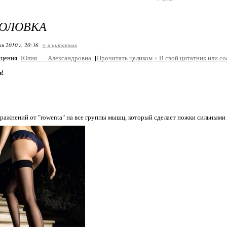
ГОЛОВКА
я 2010 г. 20:36
+ в цитатник
бщения
Юлия___Александровна
[
Прочитать целиком
+
В свой цитатник или с
и!
ражнений от "rowenta" на все группы мышц, который сделает ножки сильными