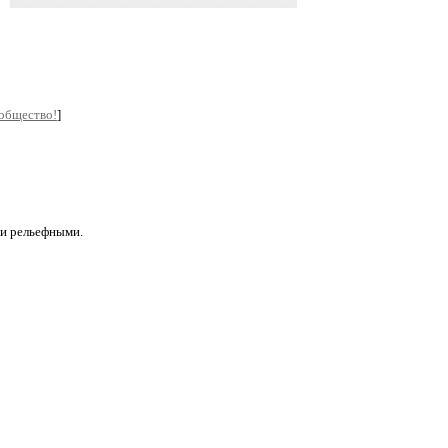
ообщество!
]
 и рельефными.