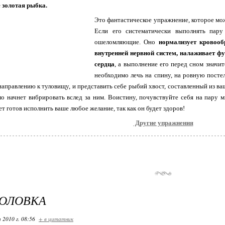
 золотая рыбка.
Это фантастическое упражнение, которое мож
Если его систематически выполнять пару
ошеломляющие. Оно
нормализует кровоо
внутренней нервной систем, налаживает фу
сердца
, а выполнение его перед сном значи
необходимо лечь на спину, на ровную постел
направлению к туловищу, и представить себе рыбий хвост, составленный из ва
ло начнет вибрировать вслед за ним. Воистину, почувствуйте себя на пару 
ет готов исполнить ваше любое желание, так как он будет здоров!
Другие упражнения
ГОЛОВКА
 2010 г. 08:56
+ в цитатник