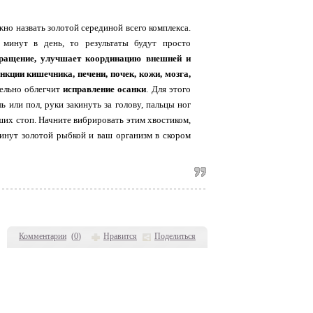
но назвать золотой серединой всего комплекса.
 минут в день, то результаты будут просто
бращение, улучшает координацию внешней и
нкции кишечника, печени, почек, кожи, мозга,
тельно облегчит
исправление осанки
. Для этого
ь или пол, руки закинуть за голову, пальцы ног
ших стоп. Начните вибрировать этим хвостиком,
минут золотой рыбкой и ваш организм в скором
Комментарии
(
0
)
Нравится
Поделиться