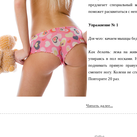
предлагает специальный 
поможет расквитаться с н
Упражнение № 1
Для чего:
качаем мышцы бед
Как делать:
лежа на живо
упираясь в пол носками. 
поднимать прямую правую
смените ногу. Колени не сг
Повторите 20 раз.
Читать далее...