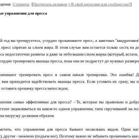
бщения
Стрингер
[
Прочитать целиком
+
В свой цитатник или сообщество!
]
е упражнения для пресса
й год вы тренируетесь, усердно прокачиваете пресс, а заветных "квадратиков
 пресс спрятан за слоем жира. В этом случае вам остается только сесть на
а недостаточно развиты и даже за небольшим слоем жирка (который, кстати, е
сердно тренировать мышцы пресса, пока они не подрастут до нужных размер
начинают тренировать пресс в самом начале тренировки. Это ошибка! Д
 вам приходится задействовать мышцы пресса. Если утомить их сразу, вы 
 оставить прокачку пресса напоследок.
жнения самые эффективные для пресса? - Те, которые вы правильно и доб
стоит зацикливаться на каком-то одном упражнении, типа скручиваний на по
 на нагрузку должным образом.
метить, что упражнения для пресса бывают нескольких видов. Одни на
, другие - нижнюю (подъем ног). Поэтому важно не забывать прокачивать как в