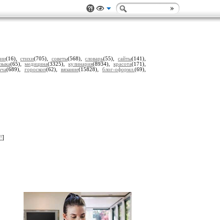
рии
(16),
стихи
(705),
советы
(568),
словарь
(55),
сайты
(141),
зыка
(65),
медицина
(3325),
кулинария
(8934),
красота
(171),
ача
(689),
гороскоп
(62),
вязание
(15828),
блог-оформл.
(69),
!
]