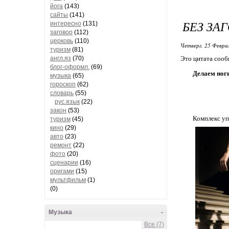
йога
(143)
сайты
(141)
БЕЗ ЗА
интересно
(131)
заговор
(112)
церковь
(110)
Четверг, 25 Феврал
туризм
(81)
англ.яз
(70)
Это цитата соо
блог-оформл.
(69)
Делаем ног
музыка
(65)
гороскоп
(62)
словарь
(55)
рус.язык
(22)
закон
(53)
Комплекс уп
туризм
(45)
кино
(29)
авто
(23)
ремонт
(22)
фото
(20)
сценарии
(16)
оригами
(15)
мультфильм
(1)
(0)
Музыка
-
Все (7)