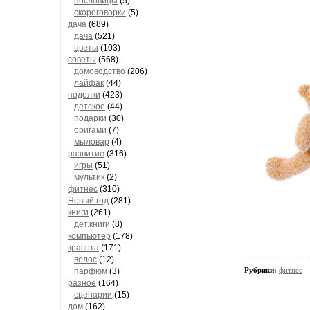
пословицы
(5)
скороговорки
(5)
дача
(689)
дача
(521)
цветы
(103)
советы
(568)
домоводство
(206)
лайфак
(44)
поделки
(423)
детское
(44)
подарки
(30)
оригами
(7)
мыловар
(4)
развитие
(316)
игры
(51)
мультик
(2)
фитнес
(310)
Новый год
(281)
книги
(261)
дет.книги
(8)
компьютер
(178)
красота
(171)
волос
(12)
Рубрики:
фитнес
парфюм
(3)
разное
(164)
сценарии
(15)
дом
(162)