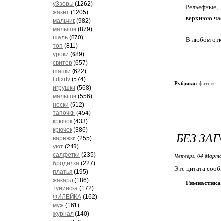
у3зоры
(1262)
Рельефные,
жакет
(1205)
верхнюю час
мальчик
(982)
малыши
(879)
шаль
(870)
В любом отк
топ
(811)
уроки
(689)
свитер
(657)
шапки
(622)
ltdjxrfv
(574)
Рубрики:
фитнес
игрушки
(568)
малыши
(556)
носки
(512)
тапочки
(454)
крючок
(433)
крючок
(386)
БЕЗ ЗА
варежки
(255)
уют
(249)
салфетки
(235)
Четверг, 04 Марта
бродилка
(227)
Это цитата соо
платья
(195)
жакард
(186)
Гимнастик
тунииска
(172)
ФИЛЕЙКА
(162)
муж
(161)
журнал
(140)