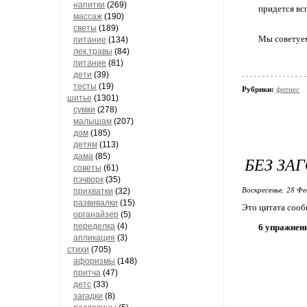
напитки
(269)
придется вс
массаж
(190)
светы
(189)
Мы советуем
питание
(134)
лек.травы
(84)
питание
(81)
дети
(39)
тесты
(19)
Рубрики:
фитнес
шитье
(1301)
сумки
(278)
малышам
(207)
дом
(185)
детям
(113)
дама
(85)
БЕЗ ЗА
советы
(61)
пэчворк
(35)
Воскресенье, 28 Фе
прихватки
(32)
развивалки
(15)
Это цитата соо
органайзер
(5)
переделка
(4)
6 упражнен
апликация
(3)
стихи
(705)
афоризмы
(148)
притча
(47)
детс
(33)
загадки
(8)