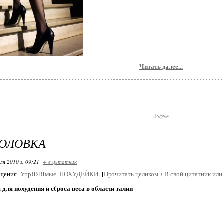
Читать далее...
ГОЛОВКА
ля 2010 г. 09:21
+ в цитатник
бщения
УпрЯЯЯмые_ПОХУДЕЙКИ
[
Прочитать целиком
+
В свой цитатник или
для похудения и сброса веса в области талии