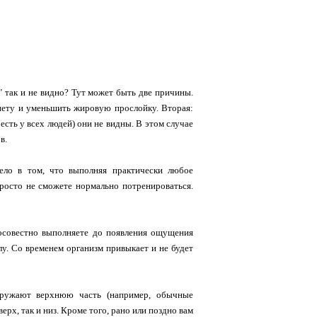
" так и не видно? Тут может быть две причины.
 диету и уменьшить жировую прослойку. Вторая:
сть у всех людей) они не видны. В этом случае
ов.
ело в том, что выполняя практически любое
просто не сможете нормально потренироваться.
росовестно выполняете до появления ощущения
лу. Со временем организм привыкает и не будет
гружают верхнюю часть (например, обычные
ерх, так и низ. Кроме того, рано или поздно вам