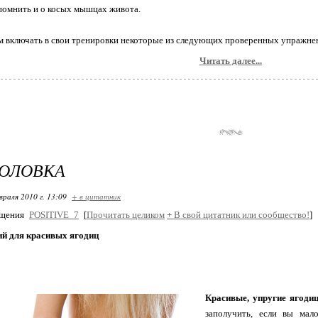
помнить и о косых мышцах живота.
 включать в свои тренировки некоторые из следующих проверенных упражне
Читать далее...
ГОЛОВКА
враля 2010 г. 13:09
+ в цитатник
бщения
POSITIVE_7
[
Прочитать целиком
+
В свой цитатник или сообщество!
]
ий для красивых ягодиц
Красивые, упругие ягоди
заполучить, если вы мал