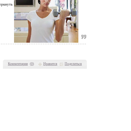
еркнуть
Комментарии
(
0
)
Нравится
Поделиться