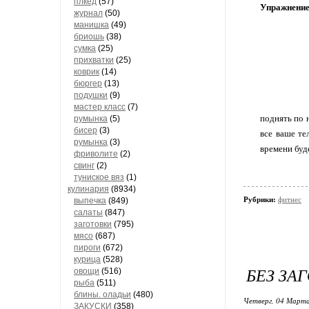
плкед
(57)
Упражнение
журнал
(50)
манишка
(49)
бриошь
(38)
сумка
(25)
прихватки
(25)
коврик
(14)
бюргер
(13)
подушки
(9)
мастер класс
(7)
поднять по 
румынка
(5)
бисер
(3)
все ваше те
румынка
(3)
времени буд
фриволите
(2)
свинг
(2)
туниское вяз
(1)
кулинария
(8934)
Рубрики:
фитнес
выпечка
(849)
салаты
(847)
заготовки
(795)
мясо
(687)
пироги
(672)
курица
(528)
БЕЗ ЗА
овощи
(516)
рыба
(511)
блины. оладьи
(480)
Четверг, 04 Марта
ЗАКУСКИ
(358)