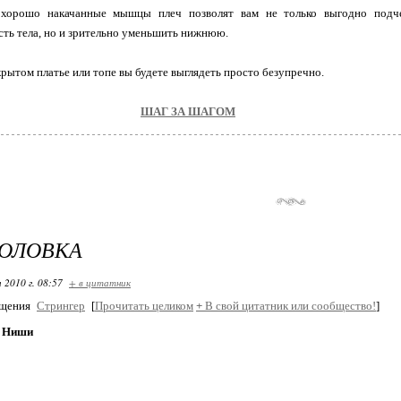
 хорошо накачанные мышцы плеч позволят вам не только выгодно подч
ть тела, но и зрительно уменьшить нижнюю.
рытом платье или топе вы будете выглядеть просто безупречно.
ШАГ ЗА ШАГОМ
ГОЛОВКА
 2010 г. 08:57
+ в цитатник
бщения
Стрингер
[
Прочитать целиком
+
В свой цитатник или сообщество!
]
а Ниши