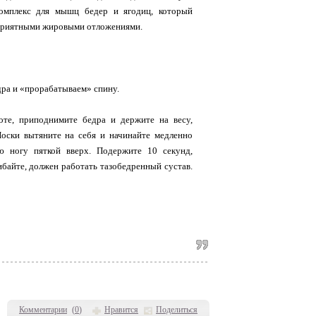
комплекс для мышц бедер и ягодиц, который
еприятными жировыми отложениями.
ра и «прорабатываем» спину.
те, приподнимите бедра и держите на весу,
Носки вытяните на себя и начинайте медленно
 ногу пяткой вверх. Подержите 10 секунд,
ибайте, должен работать тазобедренный сустав.
Комментарии
(
0
)
Нравится
Поделиться