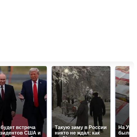
 будет встреча
Такую зиму в России
На Урал
зидентов США и
никто не ждал: как
были у