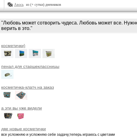
Авось
из (+ сутки) дневников
"Любовь может сотворить чудеса. Любовь может все. Нужн
верить в это."
косметички)
пенал для старшеклассницы
косметичка-клатч на заказ
а эти вы уже видели
две новые косметички
все усложняю и усложняю себе задачу,теперь играюсь с цветами