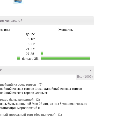
ия читателей
-
ужчины
Женщины
до 15:
15-18:
18-21:
21-27:
27-35:
больше 35:
к
-
Все (1005)
нейший из всех тортов
-
(5)
нейший из всех тортов Шоколаднейший из всех тортов
ейший из всех тортов Очень вк...
чилась быть женщиной
-
(2)
илась быть женщиной Мне 28 лет, из них 5 управленческого
рганизация мероприятий с...
тный творожный торт (без выпечки)
-
(1)