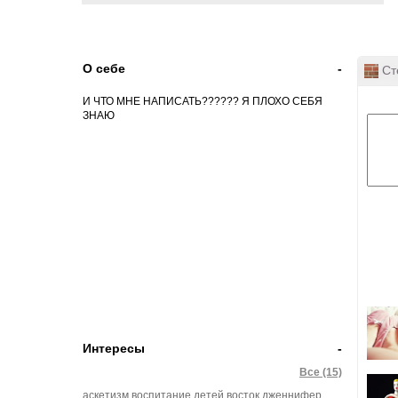
О себе
-
Ст
И ЧТО МНЕ НАПИСАТЬ?????? Я ПЛОХО СЕБЯ
ЗНАЮ
Интересы
-
Все (15)
аскетизм
воспитание детей
восток
дженнифер