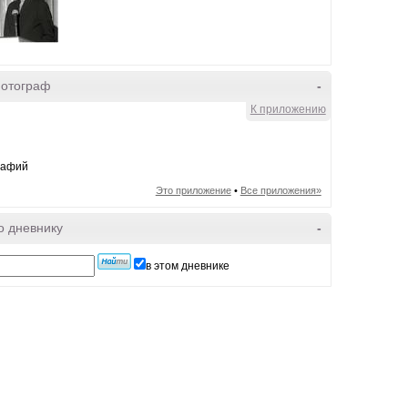
фотограф
-
К приложению
рафий
Это приложение
•
Все приложения»
о дневнику
-
в этом дневнике