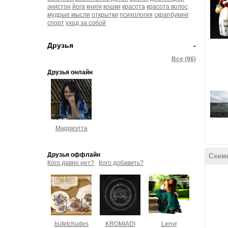
энистон
йога
книги
кошки
красота
красота волос
мудрые мысли
открытки
психология
скрапбукинг
спорт
уход за собой
Друзья
-
Все (96)
Друзья онлайн
Марриэтта
Друзья оффлайн
Схем
Кого давно нет?
Кого добавить?
bufetchudes
KROMIADI
Lenyr