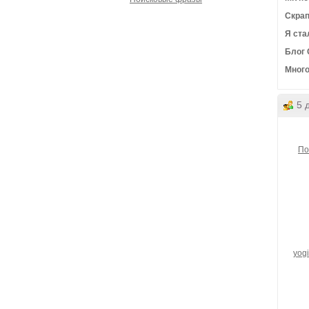
Скрап
Я ста
Блог
Много
5 
По
yogi