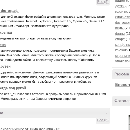
видео ко
Все (5)
детки
(36
- фотограф
идеи по 
 для публикации фотографий в дневнике пользователя. Минимальные
блокнот
ые требования: Internet Explorer 6, Fire Fox 1.5, Opera 9.5, Safari 3.1.1
фотошоп
юченным JavaScript. Возможно это будет рабо
веды
(20
крытки
фоны
(1
жденный каталог открыток на все случаи жизни
спорт
(1
конфетк
ена
крючок
(
 мини-гостевая книга, позволяет посетителям Вашего дневника
ять Вам сообщения. Для того, чтобы сообщения появились у Вас в
странич
е необходимо зайти на свою стену и нажать кнопку "Обновить
упаковки
друзей
 друзей с описанием. Данное приложение позволяет разместить в
Резюме
блоге или профиле блок, содержащий записи о 5 Ваших друзьях.
ание подписи может быть любым - от признания в любви, до
Еленоч
егда под рукой
ов нет ^_^ Позволяет вставить в профиль панель с произвольным Html-
 Можно разместить там банеры, счетчики и прочее
Фотоал
ки
-
Все (6)
 скрапбукингу от Тима Хольтца
-
(3)