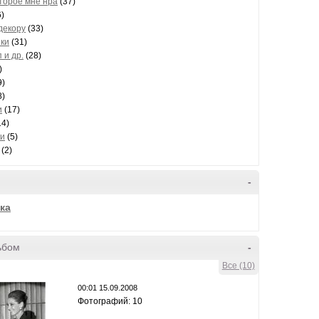
торое мне нра
(37)
)
декору
(33)
ики
(31)
 и др.
(28)
)
9)
8)
и
(17)
14)
ки
(5)
(2)
-
ка
ьбом
-
Все (10)
00:01 15.09.2008
Фотографий: 10