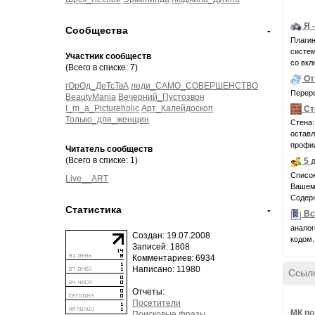
Я 
Сообщества
-
Плагин
системн
Участник сообществ
со вкл
(Всего в списке: 7)
От
гОрОд_ДеТсТвА
леди_САМО_СОВЕРШЕНСТВО
Переро
BeautyMania
Вечерний_Пустозвон
I_m_a_Pictureholic
Арт_Калейдоскоп
Ст
Только_для_женщин
Стена:
оставл
профил
Читатель сообществ
(Всего в списке: 1)
5 
Список
Live__ART
Вашем 
Содерж
Статистика
-
Вс
аналог
Создан: 19.07.2008
кодом.
Записей: 1808
Комментариев: 6934
Написано: 11980
Ссыл
Отчеты:
Посетители
МК по
Поисковые фразы