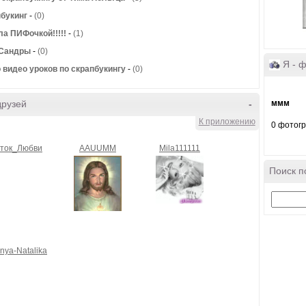
букинг
-
(0)
ла ПИФочкой!!!!!
-
(1)
 Сандры
-
(0)
Я - 
 видео уроков по скрапбукингу
-
(0)
ммм
друзей
-
К приложению
0 фотог
ток_Любви
AAUUMM
Mila111111
Поиск п
nya-Natalika