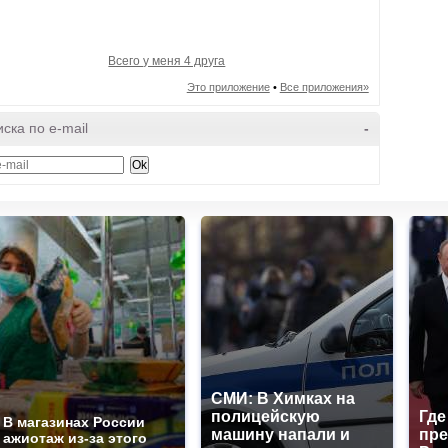
Всего у меня 4 друга
Это приложение
•
Все приложения»
ска по e-mail
-
СМИ: В Химках на
полицейскую
Где
В магазинах России
машину напали и
пре
ажиотаж из-за этого