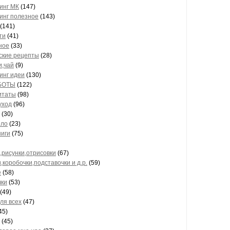
инг МК
(147)
инг полезное
(143)
(141)
ти
(41)
ное
(33)
ские рецепты
(28)
и,чай
(9)
инг идеи
(130)
БОТЫ
(122)
итаты
(98)
уход
(96)
(30)
ело
(23)
ниги
(75)
,рисунки,отрисовки
(67)
,коробочки,подставочки и д.р.
(59)
е
(58)
чки
(53)
(49)
ля всех
(47)
45)
(45)