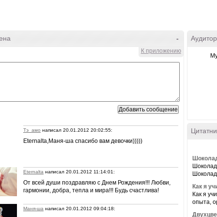
ена
-
Аудитор
К приложению
М
Цитатни
Тэ_амо
написал 20.01.2012 20:02:55:
Eternalta,Маня-ша спасибо вам девочки)))))
Шоколад
Шоколад
Eternalta
написал 20.01.2012 11:14:01:
Шоколадн
От всей души поздравляю с Днем Рождения!!! Любви,
Как я у
гармонии, добра, тепла и мира!!! Будь счастлива!
Как я уч
опыта, о
Маня-ша
написал 20.01.2012 09:04:18:
Двухцве