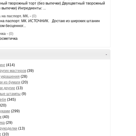
тный творожный торт (без выпечки) Двухцветный творожный
з выпечки) Ингредиенты: ...
на паспорт. МК.
-
(0)
 на паспорт. МК. ИСТОЧНИК. Достаю из широких штанин
ом бесценног...
чка
-
(0)
Косметичка
-
инг
(414)
других мастеров
(39)
 украшения
(28)
ки из бумаги
(20)
ки другие
(13)
вые штампы
(9)
себя
(345)
320)
руками
(299)
ж
(40)
ика
(29)
 рукоделки
(13)
т
(10)