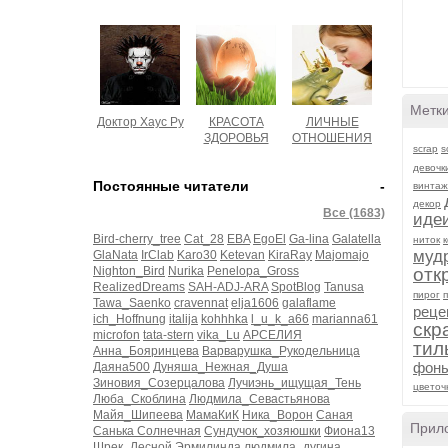
Метк
Доктор Хаус Ру
КРАСОТА
ЛИЧНЫЕ
ЗДОРОВЬЯ
ОТНОШЕНИЯ
scrap
s
девочк
Постоянные читатели
-
винтаж
декор
Все (1683)
иде
Bird-cherry_tree
Cat_28
EBA
EgoEl
Ga-lina
Galatella
ниток
муд
GlaNata
IrClab
Karo30
Ketevan
KiraRay
Majomajo
Nighton_Bird
Nurika
Penelopa_Gross
отк
RealizedDreams
SAH-ADJ-ARA
SpotBlog
Tanusa
пирог
Tawa_Saenko
cravennat
elja1606
galaflame
реце
ich_Hoffnung
italija
kohhhka
l_u_k_a66
marianna61
скр
microfon
tata-stern
vika_Lu
АРСЕЛИЯ
тил
Анна_Бояринцева
Варварушка_Рукодельница
фон
Даяна500
Дуняша_Нежная_Душа
Зиновия_Созерцалова
Лучиэнь_ищущая_Тень
цветоч
Люба_Скоблина
Людмила_Севастьянова
Майя_Шипеева
МамаКиК
Ника_Ворон
Саная
Прил
Санька Солнечная
Сундучок_хозяюшки
Фиона13
Шрек_Лесной
Эрмилинда
людмила_дугина