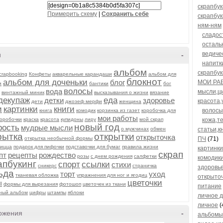
скрапбук
Примерить схему
|
Cохранить себе
скрапбук
ням-ням
сладос
осталь
ведиче
и
-
напитк
альбом
скрапбук
crapbooking
Конфеты
акварельные карандаши
альбом для
блокнот
альбом для доченьки
блог
МОИ РА
и
бантики
бог
волосы
вода
мысли,ц
винтажный миник
высказывания о жизни
вязание
декупаж
еда
детки
здоровье
красота,
дети
джозеф мерфи
женщина
и
картинки
книги
волосы
книга
комодик
корзинка из газет
коробочка для
мои работы
коробочки
краска
красота
купидоны
лиру
мой скрап
кожа,т
новый год
рость
мудрые мысли
о мужчинах
обмен
статьи,к
рытка
открытки
открыточка
открытка необычной формы
ПЧ
(71)
пицца
подарок для пифочки
подставочки для бумаг
правила жизни
картинки
скрап
пт
рецепты
рождество
розы
с днем рождения
салфетки
комодики
апбукинг
спорт
ссылки
стихи
сникерс
страничка
здоровь
ьда
торт
уход
тканевая обложка
упражнения для ног и ягодиц
открыто
цветочки
ы
формы для вырезания
фотошоп
цветочек из ткани
питание
ный альбом
цифры
штампы
яблоки
личное д
личное
(
ожения
-
альбомы