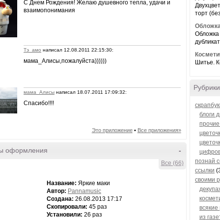
С Днем Рождения! Желаю душевного тепла, удачи и
Двухцве
взаимопонимания
торт (бе
Обложка 
Обложка
дубликат
Тэ_амо
написал 12.08.2011 22:15:30:
Космети
мама_Алисы,пожалуйста))))))
Шитье. 
Рубрики
мама_Алисы
написал 18.07.2011 17:09:32:
Спасибо!!!!
скрапбук
блоги 
прочие
Это приложение
•
Все приложения»
цветоч
цветоч
ы оформления
-
цифро
познай 
Все (66)
ссылки
(
своими 
Название:
Яркие маки
декупа
Автор:
Pannamusic
космет
Создана:
26.08.2013 17:17
Скопировали:
45 раз
всякие
Установили:
26 раз
из газе