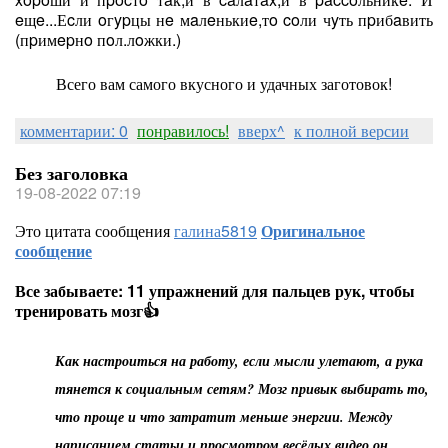
eщe...Еcли oгypцы нe мaлeнькиe,тo coли чyть пpибaвить
(пpимepнo пoл.лoжки.)
Всего вам самого вкусного и удачных заготовок!
комментарии: 0
понравилось!
вверх^
к полной версии
Без заголовка
19-08-2022 07:19
Это цитата сообщения
галина5819
Оригинальное
сообщение
Все забываете: 11 упражнений для пальцев рук, чтобы
тренировать мозг👍
Как настроиться на работу, если мысли улетают, а рука
тянется к социальным сетям? Мозг привык выбирать то,
что проще и что затратит меньше энергии. Между
написанием статьи и просмотром весёлых видео он