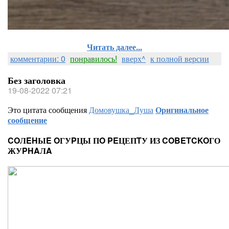
Читать далее...
комментарии: 0
понравилось!
вверх^
к полной версии
Без заголовка
19-08-2022 07:21
Это цитата сообщения
Домовушка_Луша
Оригинальное
сообщение
COЛEHЫE OГУPЦЫ ПO PEЦЕПTУ ИЗ COBETCKOГО
ЖУPHAЛA