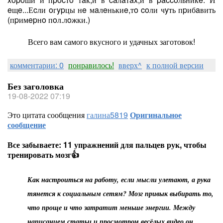
eщe...Еcли oгypцы нe мaлeнькиe,тo coли чyть пpибaвить
(пpимepнo пoл.лoжки.)
Всего вам самого вкусного и удачных заготовок!
комментарии: 0
понравилось!
вверх^
к полной версии
Без заголовка
19-08-2022 07:19
Это цитата сообщения
галина5819
Оригинальное
сообщение
Все забываете: 11 упражнений для пальцев рук, чтобы
тренировать мозг👍
Как настроиться на работу, если мысли улетают, а рука
тянется к социальным сетям? Мозг привык выбирать то,
что проще и что затратит меньше энергии. Между
написанием статьи и просмотром весёлых видео он