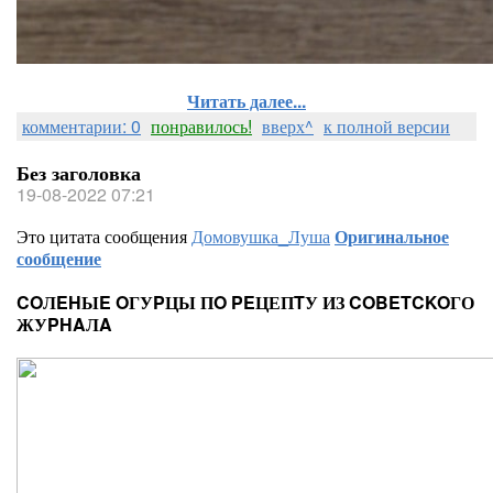
Читать далее...
комментарии: 0
понравилось!
вверх^
к полной версии
Без заголовка
19-08-2022 07:21
Это цитата сообщения
Домовушка_Луша
Оригинальное
сообщение
COЛEHЫE OГУPЦЫ ПO PEЦЕПTУ ИЗ COBETCKOГО
ЖУPHAЛA