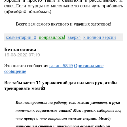
eщe...Еcли oгypцы нe мaлeнькиe,тo coли чyть пpибaвить
(пpимepнo пoл.лoжки.)
Всего вам самого вкусного и удачных заготовок!
комментарии: 0
понравилось!
вверх^
к полной версии
Без заголовка
19-08-2022 07:19
Это цитата сообщения
галина5819
Оригинальное
сообщение
Все забываете: 11 упражнений для пальцев рук, чтобы
тренировать мозг👍
Как настроиться на работу, если мысли улетают, а рука
тянется к социальным сетям? Мозг привык выбирать то,
что проще и что затратит меньше энергии. Между
написанием статьи и просмотром весёлых видео он