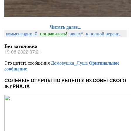
Читать далее...
комментарии: 0
понравилось!
вверх^
к полной версии
Без заголовка
19-08-2022 07:21
Это цитата сообщения
Домовушка_Луша
Оригинальное
сообщение
COЛEHЫE OГУPЦЫ ПO PEЦЕПTУ ИЗ COBETCKOГО
ЖУPHAЛA