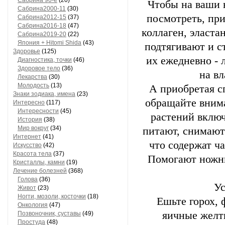
Сaбринa 90-е
(20)
Чтобы на ваши 
Сaбринa2000-11
(30)
посмотреть, пр
Сaбринa2012-15
(37)
Сaбринa2016-18
(47)
коллаген, эласта
Сaбринa2019-20
(22)
Япония + Hitomi Shida
(43)
подтягивают и с
Здоровье
(125)
их ежедневно - 
Диагностика, точки
(46)
Здоровое тело
(36)
на в
Лекарства
(30)
Молодость
(13)
А приобретая с
Знаки зодиака, имена
(23)
обращайте внима
Интересно
(117)
Интересности
(45)
растений включ
История
(38)
Мир вокруг
(34)
питают, снимают
Интернет
(41)
что содержат ч
Искусство
(42)
Красота тела
(37)
Помогают ножны
Кристаллы, камни
(19)
Лечение болезней
(368)
Голова
(36)
Ус
Живот
(23)
Ногти, мозоли, косточки
(18)
Ешьте горох, 
Онкология
(47)
яичные желтк
Позвоночник, суставы
(49)
Простуда
(48)