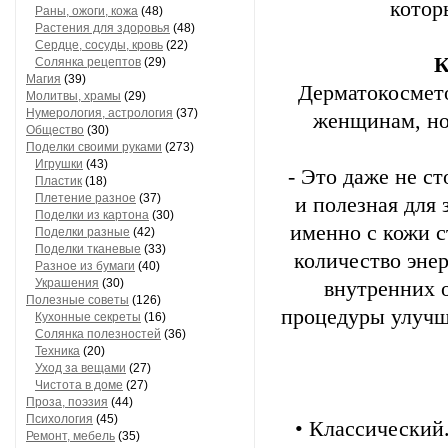
котор
Раны, ожоги, кожа
(48)
Растения для здоровья
(48)
Сердце, сосуды, кровь
(22)
К
Солянка рецептов
(29)
Магия
(39)
Дерматокосмет
Молитвы, храмы
(29)
Нумерология, астрология
(37)
женщинам, но
Общество
(30)
Поделки своими руками
(273)
Игрушки
(43)
- Это даже не с
Пластик
(18)
Плетение разное
(37)
и полезная для 
Поделки из картона
(30)
именно с кожи с
Поделки разные
(42)
Поделки тканевые
(33)
количество эне
Разное из бумаги
(40)
Украшения
(30)
внутренних о
Полезные советы
(126)
процедуры улучш
Кухонные секреты
(16)
Солянка полезностей
(36)
Техника
(20)
Уход за вещами
(27)
Чистота в доме
(27)
Проза, поэзия
(44)
Психология
(45)
• Классический.
Ремонт, мебель
(35)