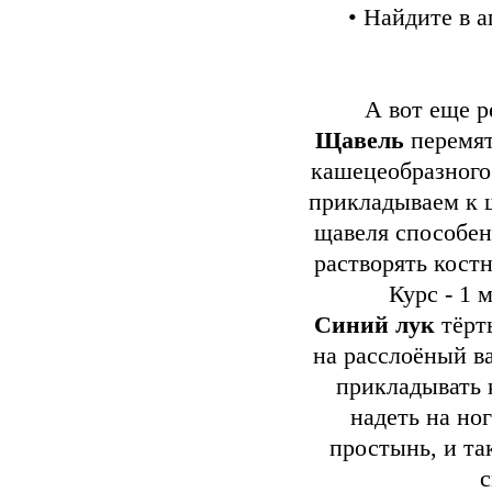
• Найдите в 
А вот еще р
Щавель
перемят
кашецеобразного
прикладываем к
щавеля способен
растворять кост
Курс - 1 
Синий лук
тёрт
на расслоёный в
прикладывать 
надеть на но
простынь, и та
с