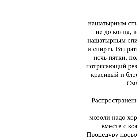
нашатырным спи
не до конца, в
нашатырным спир
и спирт). Втират
ночь пятки, п
потрясающий рез
красивый и бле
Сме
Распространен
мозоли надо хор
вместе с ко
Процедуру провод