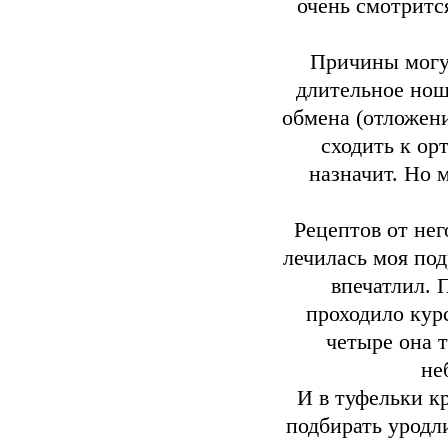
очень смотритс
Причины могут
длительное нош
обмена (отложени
сходить к ор
назначит. Но 
Рецептов от нег
лечилась моя под
впечатлил. 
проходило кур
четыре она т
не
И в туфельки к
подбирать уродл