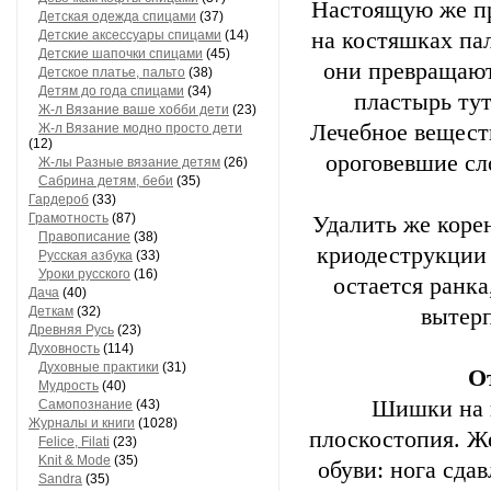
Настоящую же п
Детская одежда спицами
(37)
Детские аксессуары спицами
(14)
на костяшках пал
Детские шапочки спицами
(45)
они превращают
Детское платье, пальто
(38)
Детям до года спицами
(34)
пластырь ту
Ж-л Вязание ваше хобби дети
(23)
Лечебное вещест
Ж-л Вязание модно просто дети
(12)
ороговевшие сл
Ж-лы Разные вязание детям
(26)
Сабринa детям, беби
(35)
Гардероб
(33)
Грамотность
(87)
Удалить же коре
Правописание
(38)
криодеструкции
Русская азбука
(33)
Уроки русского
(16)
остается ранка
Дача
(40)
Деткам
(32)
вытерп
Древняя Русь
(23)
Духовность
(114)
Духовные практики
(31)
О
Мудрость
(40)
Шишки на п
Самопознание
(43)
Журналы и книги
(1028)
плоскостопия. Ж
Felice, Filati
(23)
Knit & Mode
(35)
обуви: нога сда
Sandra
(35)