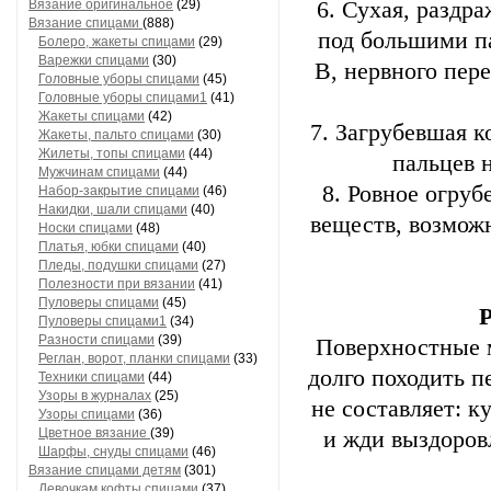
Вязание оригинальное
(29)
6. Сухая, разд
Вязание спицами
(888)
под большими п
Болеро, жакеты спицами
(29)
Варежки спицами
(30)
В, нервного пер
Головные уборы спицами
(45)
Головные уборы спицами1
(41)
Жакеты спицами
(42)
7. Загрубевшая 
Жакеты, пальто спицами
(30)
Жилеты, топы спицами
(44)
пальцев 
Мужчинам спицами
(44)
8. Ровное огруб
Набор-закрытие спицами
(46)
Накидки, шали спицами
(40)
веществ, возмож
Носки спицами
(48)
Платья, юбки спицами
(40)
Пледы, подушки спицами
(27)
Полезности при вязании
(41)
Пуловеры спицами
(45)
Пуловеры спицами1
(34)
Разности спицами
(39)
Поверхностные м
Реглан, ворот, планки спицами
(33)
долго походить п
Техники спицами
(44)
Узоры в журналах
(25)
не составляет: к
Узоры спицами
(36)
Цветное вязание
(39)
и жди выздоровл
Шарфы, снуды спицами
(46)
Вязание спицами детям
(301)
Девочкам кофты спицами
(37)