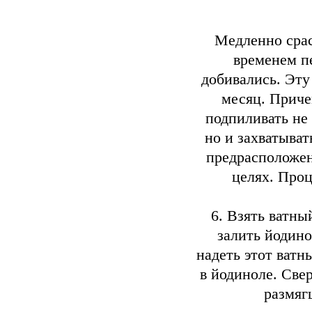
Медленно сраст
временем пе
добивались. Эту
месяц. Прич
подпиливать не
но и захватыват
предрасположен
целях. Проц
6. Взять ватны
залить йодино
надеть этот ватн
в йодиноле. Све
размяг