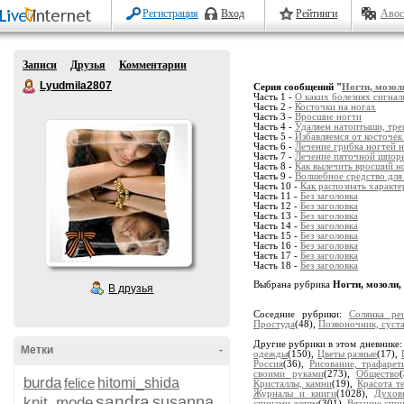
Регистрация
Вход
Рейтинги
Авос
Записи
Друзья
Комментарии
Lyudmila2807
Серия сообщений "
Ногти, мозол
Часть 1 -
О каких болезнях сигна
Часть 2 -
Косточки на ногах
Часть 3 -
Вросшие ногти
Часть 4 -
Удаляем натоптыши, тре
Часть 5 -
Избавляемся от косточек
Часть 6 -
Лечение грибка ногтей 
Часть 7 -
Лечение пяточной шпор
Часть 8 -
Как вылечить вросший н
Часть 9 -
Волшебное средство для
Часть 10 -
Как распознать характ
Часть 11 -
Без заголовка
Часть 12 -
Без заголовка
Часть 13 -
Без заголовка
Часть 14 -
Без заголовка
Часть 15 -
Без заголовка
Часть 16 -
Без заголовка
Часть 17 -
Без заголовка
Часть 18 -
Без заголовка
Выбрана рубрика
Ногти, мозоли,
В друзья
Соседние рубрики:
Солянка ре
Простуда
(48),
Позвоночник, суст
Другие рубрики в этом дневнике
Метки
-
одежды
(150),
Цветы разные
(17),
Россия
(36),
Рисование, трафарет
своими руками
(273),
Общество
burda
felice
hitomi_shida
Кристаллы, камни
(19),
Красота т
Журналы и книги
(1028),
Духов
sandra
susanna
knit_mode
спицами детям
(301),
Вязание спи