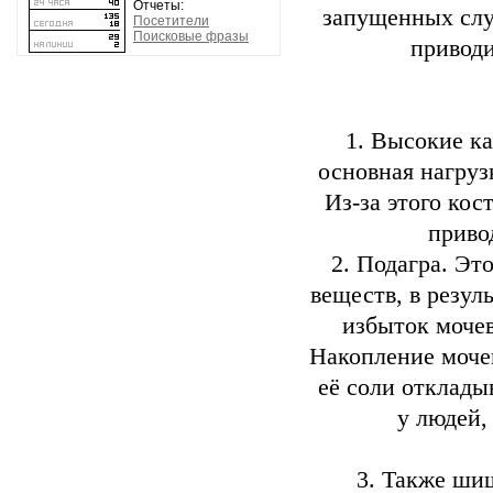
Отчеты:
запущенных слу
Посетители
Поисковые фразы
привод
1. Высокие ка
основная нагруз
Из-за этого кос
приво
2. Подагра. Эт
веществ, в резул
избыток мочев
Накопление мочев
её соли отклады
у людей,
3. Также шиш