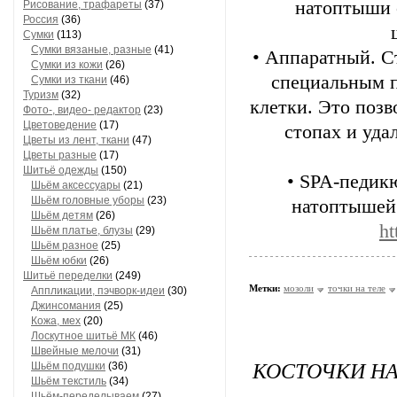
натоптыши 
Рисование, трафареты
(37)
Россия
(36)
Сумки
(113)
Сумки вязаные, разные
(41)
• Аппаратный. С
Сумки из кожи
(26)
специальным 
Сумки из ткани
(46)
Туризм
(32)
клетки. Это поз
Фото-, видео- редактор
(23)
Цветоведение
(17)
стопах и уд
Цветы из лент, ткани
(47)
Цветы разные
(17)
Шитьё одежды
(150)
• SPA-педик
Шьём аксессуары
(21)
Шьём головные уборы
(23)
натоптышей 
Шьём детям
(26)
ht
Шьём платье, блузы
(29)
Шьём разное
(25)
Шьём юбки
(26)
Шитьё переделки
(249)
Метки:
мозоли
точки на теле
Аппликации, пэчворк-идеи
(30)
Джинсомания
(25)
Кожа, мех
(20)
Лоскутное шитьё МК
(46)
Швейные мелочи
(31)
КОСТОЧКИ НА
Шьём подушки
(36)
Шьём текстиль
(34)
Шьём-переделываем
(27)