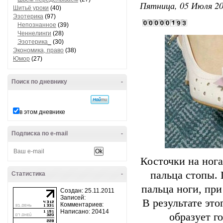
Пятница, 05 Июля 20
Шитьё уроки
(40)
Эзотерика
(97)
Непознанное
(39)
Ченнелинги
(28)
Эзотерика_
(30)
Экономика, право
(38)
Юмор
(27)
Поиск по дневнику
-
в этом дневнике
Подписка по e-mail
-
Косточки на нога
пальца стопы. 
Статистика
-
пальца ноги, при
Создан: 25.11.2011
Записей:
В результате эт
Комментариев:
Написано: 20414
образует г