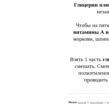
Глицерин плюс
неза
Чтобы на пят
витамины А и
моркови, шпина
Взять 1 часть
гл
смешать. Смоч
полиэтилено
проводить
Метки:
мозоли
натоптыши
п