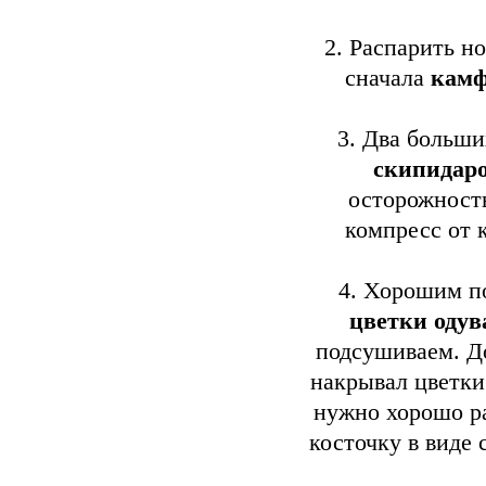
2. Распарить но
сначала
камф
3. Два больш
скипидар
осторожность
компресс от 
4. Хорошим п
цветки оду
подсушиваем. Д
накрывал цветки
нужно хорошо ра
косточку в виде 