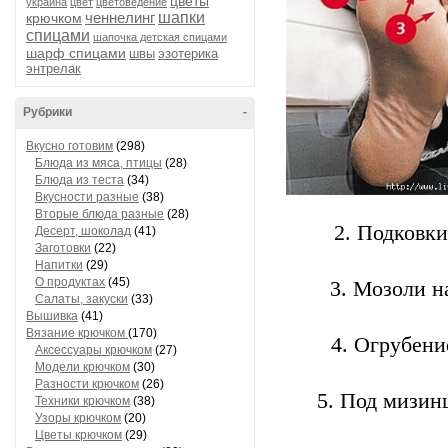
цветы
украина
цвет
цветоведение
ченнелинг
шапки
крючком
спицами
шапочка детская спицами
шарф спицами
швы
эзотерика
энтрелак
Рубрики
-
Вкусно готовим
(298)
Блюда из мяса, птицы
(28)
Блюда из теста
(34)
Вкусности разные
(38)
Вторые блюда разные
(28)
2. Подковки
Десерт, шоколад
(41)
Заготовки
(22)
Напитки
(29)
О продуктах
(45)
3. Мозоли н
Салаты, закуски
(33)
Вышивка
(41)
Вязание крючком
(170)
4. Огрубени
Аксессуары крючком
(27)
Модели крючком
(30)
Разности крючком
(26)
5. Под мизин
Техники крючком
(38)
Узоры крючком
(20)
Цветы крючком
(29)