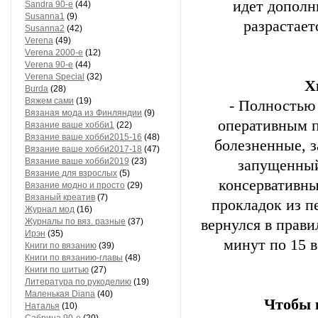
идет дополн
Sandra 90-е
(44)
Susanna1
(9)
разрастает
Susanna2
(42)
Vеrеnа
(49)
Vеrеnа 2000-е
(12)
Vеrеnа 90-е
(44)
Vеrеnа Special
(32)
Х
Вurdа
(28)
Вяжем сами
(19)
- Полностью
Вязаная мода из Финляндии
(9)
оперативным п
Вязание ваше хобби1
(22)
Вязание ваше хобби2015-16
(48)
болезненные, з
Вязание ваше хобби2017-18
(47)
Вязание ваше хобби2019
(23)
запущенный
Вязание для взрослых
(5)
консервативн
Вязание модно и просто
(29)
Вязаный креатив
(7)
прокладок из п
Журнал мод
(16)
Журналы по вяз. разные
(37)
вернулся в прави
Ирэн
(35)
минут по 15 
Книги по вязанию
(39)
Книги по вязанию-главы
(48)
Книги по шитью
(27)
Литература по рукоделию
(19)
Маленькая Diana
(40)
Чтобы 
Наталья
(10)