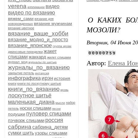
verena
видео
аппликации
видео по вязанию
О КАКИХ БО
вяжем_сами
вязание для
вязание мужчинам
новорожденных
МОЗОЛИ?
вязание цветное
вязание_ваше_хобби
вязание_модно_и_просто
Вторник, 04 Июня 20
вязание_японское
группа крови
жакет
джинсовые переделки
спицами
жаккард
жилет спицами
Автор:
Елена Ио
журнал_мод
журналы по шитью
журналы_по_вязанию
закрытие петель
интарсия
инфографика
ирэн
история
книги
книги по лоскутному шитью
книги_по_вязанию
кровь
лоскутное шитьё
маленькая_диана
набор
мысли
носки спицами
петель
песни
пуловер спицами
подушки
россия
пэчворк спицами
сабрина
сабрина_детям
сумки шить
узоры спицами