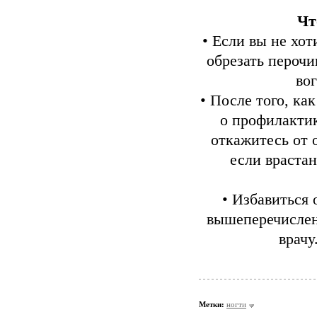
Чт
• Eсли вы не хо
обрезать пероч
во
• После того, ка
о профилактик
откажитесь от 
если врастан
• Избавиться 
вышеперечисленн
врачу
Метки:
ногти