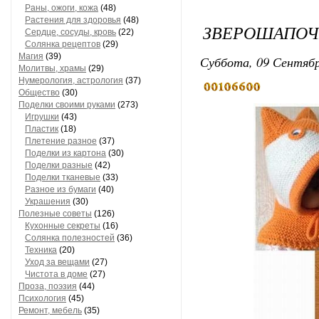
Раны, ожоги, кожа
(48)
Растения для здоровья
(48)
ЗВЕРОШАПОЧК
Сердце, сосуды, кровь
(22)
Солянка рецептов
(29)
Магия
(39)
Суббота, 09 Сентябр
Молитвы, храмы
(29)
Нумерология, астрология
(37)
Общество
(30)
Поделки своими руками
(273)
Игрушки
(43)
Пластик
(18)
Плетение разное
(37)
Поделки из картона
(30)
Поделки разные
(42)
Поделки тканевые
(33)
Разное из бумаги
(40)
Украшения
(30)
Полезные советы
(126)
Кухонные секреты
(16)
Солянка полезностей
(36)
Техника
(20)
Уход за вещами
(27)
Чистота в доме
(27)
Проза, поэзия
(44)
Психология
(45)
Ремонт, мебель
(35)