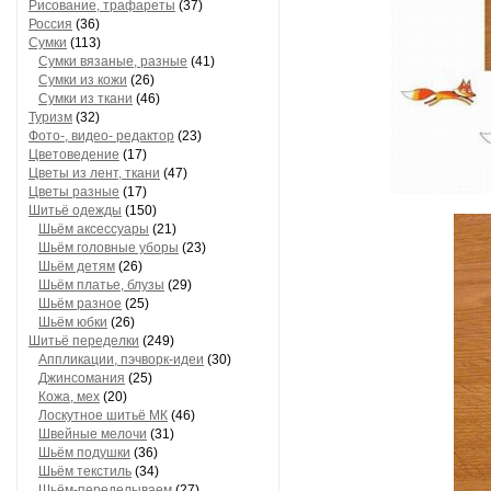
Рисование, трафареты
(37)
Россия
(36)
Сумки
(113)
Сумки вязаные, разные
(41)
Сумки из кожи
(26)
Сумки из ткани
(46)
Туризм
(32)
Фото-, видео- редактор
(23)
Цветоведение
(17)
Цветы из лент, ткани
(47)
Цветы разные
(17)
Шитьё одежды
(150)
Шьём аксессуары
(21)
Шьём головные уборы
(23)
Шьём детям
(26)
Шьём платье, блузы
(29)
Шьём разное
(25)
Шьём юбки
(26)
Шитьё переделки
(249)
Аппликации, пэчворк-идеи
(30)
Джинсомания
(25)
Кожа, мех
(20)
Лоскутное шитьё МК
(46)
Швейные мелочи
(31)
Шьём подушки
(36)
Шьём текстиль
(34)
Шьём-переделываем
(27)