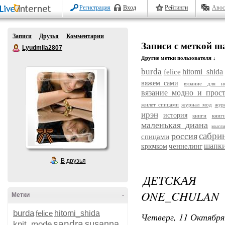
Регистрация
Вход
Рейтинги
Авос
Записи
Друзья
Комментарии
Записи с меткой ш
Lyudmila2807
Другие метки пользователя ↓
burda
hitomi_shida
felice
вяжем_сами
вязание для н
вязание_модно_и_прос
жилет спицами
журнал_мод
жур
ирэн
история
книги
книг
маленькая_диана
мысл
сабри
россия
спицами
шапки
ченнелинг
крючком
В друзья
ДЕТСКАЯ 
ONE_CHULAN
Метки
-
burda
felice
hitomi_shida
Четверг, 11 Октября
sandra
susanna
knit_mode