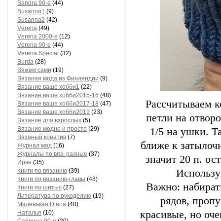
Sandra 90-е
(44)
Susanna1
(9)
Susanna2
(42)
Vеrеnа
(49)
Vеrеnа 2000-е
(12)
Vеrеnа 90-е
(44)
Vеrеnа Special
(32)
Вurdа
(28)
Вяжем сами
(19)
Вязаная мода из Финляндии
(9)
Вязание ваше хобби1
(22)
Вязание ваше хобби2015-16
(48)
Рассчитываем ко
Вязание ваше хобби2017-18
(47)
Вязание ваше хобби2019
(23)
петли на отворо
Вязание для взрослых
(5)
Вязание модно и просто
(29)
1/5 на ушки. Т
Вязаный креатив
(7)
ближе к затылоч
Журнал мод
(16)
Журналы по вяз. разные
(37)
значит 20 п. ос
Ирэн
(35)
Книги по вязанию
(39)
Использу
Книги по вязанию-главы
(48)
Важно: набират
Книги по шитью
(27)
Литература по рукоделию
(19)
рядов, пропу
Маленькая Diana
(40)
красивые, но оч
Наталья
(10)