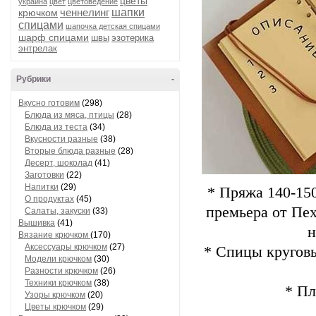
цветы
украина
цвет
цветоведение
ченнелинг
шапки
крючком
спицами
шапочка детская спицами
шарф спицами
швы
эзотерика
энтрелак
Рубрики
-
Вкусно готовим
(298)
Блюда из мяса, птицы
(28)
Блюда из теста
(34)
Вкусности разные
(38)
Вторые блюда разные
(28)
Десерт, шоколад
(41)
Заготовки
(22)
Напитки
(29)
* Пряжа 140-150
О продуктах
(45)
премьера от Пехо
Салаты, закуски
(33)
Вышивка
(41)
н
Вязание крючком
(170)
Аксессуары крючком
(27)
* Спицы круговы
Модели крючком
(30)
Разности крючком
(26)
Техники крючком
(38)
* Пл
Узоры крючком
(20)
Цветы крючком
(29)