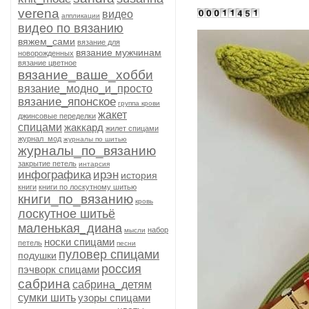
verena
видео
аппликации
видео по вязанию
вяжем_сами
вязание для
вязание мужчинам
новорожденных
вязание цветное
вязание_ваше_хобби
вязание_модно_и_просто
вязание_японское
группа крови
жакет
джинсовые переделки
спицами
жаккард
жилет спицами
журнал_мод
журналы по шитью
журналы_по_вязанию
закрытие петель
интарсия
инфографика
ирэн
история
книги
книги по лоскутному шитью
книги_по_вязанию
кровь
лоскутное шитьё
маленькая_диана
набор
мысли
носки спицами
петель
песни
пуловер спицами
подушки
россия
пэчворк спицами
сабрина
сабрина_детям
сумки шить
узоры спицами