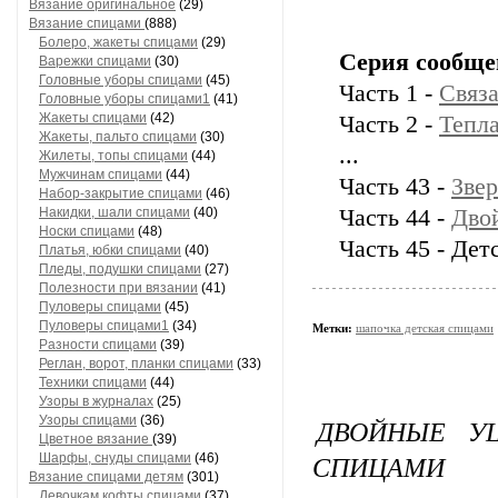
Вязание оригинальное
(29)
Вязание спицами
(888)
Болеро, жакеты спицами
(29)
Серия сообще
Варежки спицами
(30)
Головные уборы спицами
(45)
Часть 1 -
Связа
Головные уборы спицами1
(41)
Жакеты спицами
(42)
Часть 2 -
Тепл
Жакеты, пальто спицами
(30)
...
Жилеты, топы спицами
(44)
Мужчинам спицами
(44)
Часть 43 -
Зве
Набор-закрытие спицами
(46)
Накидки, шали спицами
(40)
Часть 44 -
Дво
Носки спицами
(48)
Часть 45 - Дет
Платья, юбки спицами
(40)
Пледы, подушки спицами
(27)
Полезности при вязании
(41)
Пуловеры спицами
(45)
Пуловеры спицами1
(34)
Метки:
шапочка детская спицами
Разности спицами
(39)
Реглан, ворот, планки спицами
(33)
Техники спицами
(44)
Узоры в журналах
(25)
Узоры спицами
(36)
ДВОЙНЫЕ У
Цветное вязание
(39)
СПИЦАМИ
Шарфы, снуды спицами
(46)
Вязание спицами детям
(301)
Девочкам кофты спицами
(37)