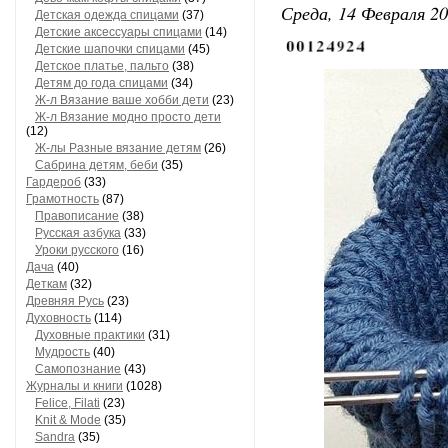
Среда, 14 Февраля 20
Детская одежда спицами
(37)
Детские аксессуары спицами
(14)
Детские шапочки спицами
(45)
Детское платье, пальто
(38)
Детям до года спицами
(34)
Ж-л Вязание ваше хобби дети
(23)
Ж-л Вязание модно просто дети
(12)
Ж-лы Разные вязание детям
(26)
Сабринa детям, беби
(35)
Гардероб
(33)
Грамотность
(87)
Правописание
(38)
Русская азбука
(33)
Уроки русского
(16)
Дача
(40)
Деткам
(32)
Древняя Русь
(23)
Духовность
(114)
Духовные практики
(31)
Мудрость
(40)
Самопознание
(43)
Журналы и книги
(1028)
Felice, Filati
(23)
Knit & Mode
(35)
Sandra
(35)