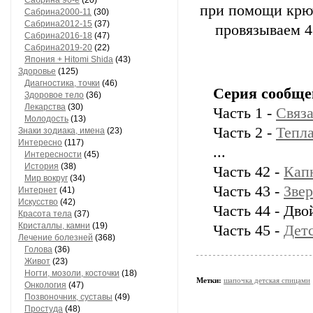
Сaбринa 90-е
(20)
при помощи крюч
Сaбринa2000-11
(30)
Сaбринa2012-15
(37)
провязываем 4
Сaбринa2016-18
(47)
Сaбринa2019-20
(22)
Япония + Hitomi Shida
(43)
Здоровье
(125)
Диагностика, точки
(46)
Серия сообще
Здоровое тело
(36)
Лекарства
(30)
Часть 1 -
Связа
Молодость
(13)
Часть 2 -
Тепл
Знаки зодиака, имена
(23)
Интересно
(117)
...
Интересности
(45)
История
(38)
Часть 42 -
Кап
Мир вокруг
(34)
Часть 43 -
Зве
Интернет
(41)
Искусство
(42)
Часть 44 - Дв
Красота тела
(37)
Кристаллы, камни
(19)
Часть 45 -
Детс
Лечение болезней
(368)
Голова
(36)
Живот
(23)
Ногти, мозоли, косточки
(18)
Метки:
шапочка детская спицами
Онкология
(47)
Позвоночник, суставы
(49)
Простуда
(48)