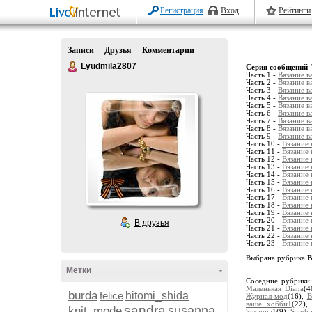
Регистрация
Вход
Рейтинги
Записи
Друзья
Комментарии
Lyudmila2807
Серия сообщений 
Часть 1 -
Вязание 
Часть 2 -
Вязание 
Часть 3 -
Вязание в
Часть 4 -
Вязание 
Часть 5 -
Вязание 
Часть 6 -
Вязание в
Часть 7 -
Вязание 
Часть 8 -
Вязание 
Часть 9 -
Вязание 
Часть 10 -
Вязание
Часть 11 -
Вязание
Часть 12 -
Вязание
Часть 13 -
Вязание
Часть 14 -
Вязание
Часть 15 -
Вязание
Часть 16 -
Вязание
Часть 17 -
Вязание
Часть 18 -
Вязание
Часть 19 -
Вязание
Часть 20 -
Вязание
В друзья
Часть 21 -
Вязание
Часть 22 -
Вязание
Часть 23 -
Вязание
Выбрана рубрика
В
Метки
-
Соседние рубрики
Маленькая Diana
(4
burda
felice
hitomi_shida
Журнал мод
(16),
В
ваше хобби1
(22)
sandra
susanna
knit_mode
Susanna1
(9),
Sandra