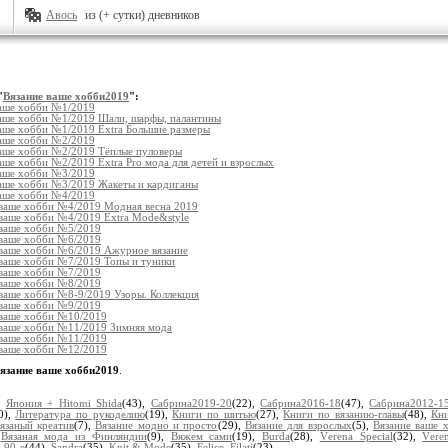
Авось
из (+ сутки) дневников
"
Вязание ваше хобби2019
":
ваше хобби №1/2019
ваше хобби №1/2019 Шали, шарфы, палантины
аше хобби №1/2019 Extra Большие размеры
ваше хобби №2/2019
ваше хобби №2/2019 Тёплые пуловеры
аше хобби №2/2019 Extra Pro мода для детей и взрослых
ваше хобби №3/2019
ваше хобби №3/2019 Жакеты и кардиганы
ваше хобби №4/2019
 ваше хобби №4/2019 Модная весна 2019
 ваше хобби №4/2019 Extra Mode&style
 ваше хобби №5/2019
 ваше хобби №6/2019
 ваше хобби №6/2019 Ажурное вязание
 ваше хобби №7/2019 Топы и туники
 ваше хобби №7/2019
 ваше хобби №8/2019
 ваше хобби №8-9/2019 Узоры. Коллекция
 ваше хобби №9/2019
 ваше хобби №10/2019
 ваше хобби №11/2019 Зимняя мода
 ваше хобби №11/2019
 ваше хобби №12/2019
язание ваше хобби2019
.
:
Япония + Hitomi Shida
(43),
Сaбринa2019-20
(22),
Сaбринa2016-18
(47),
Сaбринa2012-1
0),
Литература по рукоделию
(19),
Книги по шитью
(27),
Книги по вязанию-главы
(48),
Кн
язаный креатив
(7),
Вязание модно и просто
(29),
Вязание для взрослых
(5),
Вязание ваше 
,
Вязаная мода из Финляндии
(9),
Вяжем сами
(19),
Вurdа
(28),
Vеrеnа Special
(32),
Vеrе
 90-е
(44),
Sandra
(35),
Knit & Mode
(35),
Felice, Filati
(23)