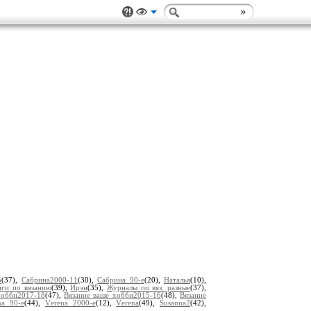
5
(37),
Сaбринa2000-11
(30),
Сaбринa 90-е
(20),
Наталья
(10),
иги по вязанию
(39),
Ирэн
(35),
Журналы по вяз. разные
(37),
хобби2017-18
(47),
Вязание ваше хобби2015-16
(48),
Вязание
nа 90-е
(44),
Vеrеnа 2000-е
(12),
Vеrеnа
(49),
Susanna2
(42),