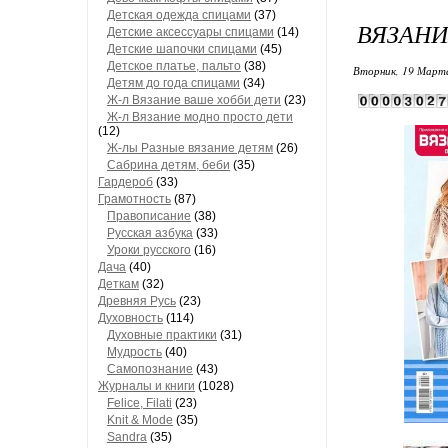
Детская одежда спицами
(37)
ВЯЗАНИ
Детские аксессуары спицами
(14)
Детские шапочки спицами
(45)
Детское платье, пальто
(38)
Вторник, 19 Марта
Детям до года спицами
(34)
Ж-л Вязание ваше хобби дети
(23)
Ж-л Вязание модно просто дети
(12)
Ж-лы Разные вязание детям
(26)
Сабринa детям, беби
(35)
Гардероб
(33)
Грамотность
(87)
Правописание
(38)
Русская азбука
(33)
Уроки русского
(16)
Дача
(40)
Деткам
(32)
Древняя Русь
(23)
Духовность
(114)
Духовные практики
(31)
Мудрость
(40)
Самопознание
(43)
Журналы и книги
(1028)
Felice, Filati
(23)
Knit & Mode
(35)
Sandra
(35)