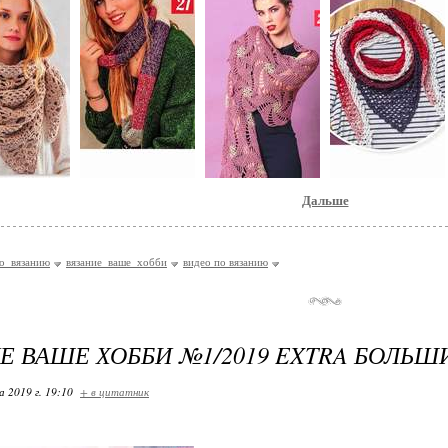
Дальше
о_вязанию
вязание_ваше_хобби
видео по вязанию
Е ВАШЕ ХОББИ №1/2019 EXTRA БОЛЬШ
 2019 г. 19:10
+ в цитатник