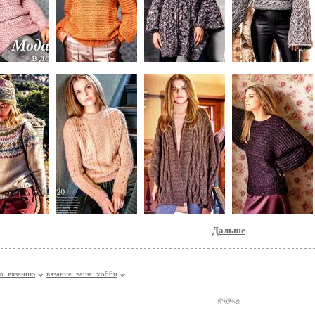
Дальше
о_вязанию
вязание_ваше_хобби