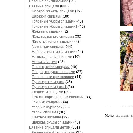
Вязание оригинальное
(29)
Вязание спицами
(888)
Болеро, жакеты спицами
(29)
Варежки спицами
(30)
Головные уборы спицами
(45)
Головные уборы спицами1
(41)
Жакеты спицами
(42)
Жакеты, пальто спицами
(30)
Жилеты, топы спицами
(44)
Мужчинам спицами
(44)
Набор-закрытие спицами
(46)
Накидки, шали спицами
(40)
Носки спицами
(48)
Платья, юбки спицами
(40)
Пледы, подушки спицами
(27)
Полезности при вязании
(41)
Пуловеры спицами
(45)
Пуловеры спицами1
(34)
Разности спицами
(39)
Реглан, ворот, планки спицами
(33)
Техники спицами
(44)
Узоры в журналах
(25)
Узоры спицами
(36)
Метки:
журналы_п
Цветное вязание
(39)
Шарфы, снуды спицами
(46)
Вязание спицами детям
(301)
Девочкам кофты спицами
(37)