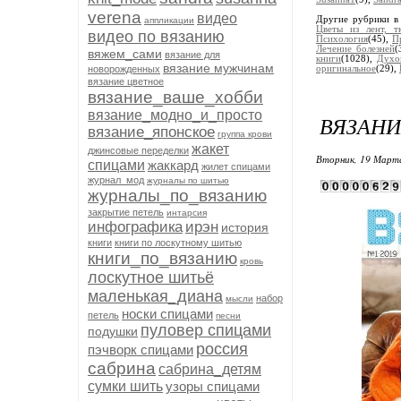
verena
видео
Другие рубрики в
аппликации
Цветы из лент, т
видео по вязанию
Психология
(45),
П
Лечение болезней
(
вяжем_сами
вязание для
книги
(1028),
Духо
вязание мужчинам
новорожденных
оригинальное
(29),
вязание цветное
вязание_ваше_хобби
вязание_модно_и_просто
ВЯЗАНИ
вязание_японское
группа крови
жакет
джинсовые переделки
Вторник, 19 Марта
спицами
жаккард
жилет спицами
журнал_мод
журналы по шитью
журналы_по_вязанию
закрытие петель
интарсия
инфографика
ирэн
история
книги
книги по лоскутному шитью
книги_по_вязанию
кровь
лоскутное шитьё
маленькая_диана
набор
мысли
носки спицами
петель
песни
пуловер спицами
подушки
россия
пэчворк спицами
сабрина
сабрина_детям
сумки шить
узоры спицами