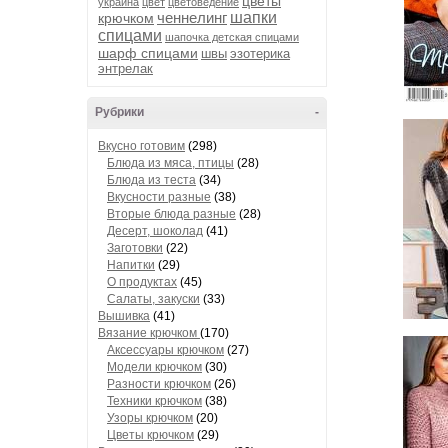
цветы
украина
цвет
цветоведение
ченнелинг
шапки
крючком
спицами
шапочка детская спицами
шарф спицами
швы
эзотерика
энтрелак
Рубрики
-
Вкусно готовим
(298)
Блюда из мяса, птицы
(28)
Блюда из теста
(34)
Вкусности разные
(38)
Вторые блюда разные
(28)
Десерт, шоколад
(41)
Заготовки
(22)
Напитки
(29)
О продуктах
(45)
Салаты, закуски
(33)
Вышивка
(41)
Вязание крючком
(170)
Аксессуары крючком
(27)
Модели крючком
(30)
Разности крючком
(26)
Техники крючком
(38)
Узоры крючком
(20)
Цветы крючком
(29)