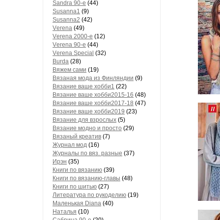
Sandra 90-е
(44)
Susanna1
(9)
Susanna2
(42)
Vеrеnа
(49)
Vеrеnа 2000-е
(12)
Vеrеnа 90-е
(44)
Vеrеnа Special
(32)
Вurdа
(28)
Вяжем сами
(19)
Вязаная мода из Финляндии
(9)
Вязание ваше хобби1
(22)
Вязание ваше хобби2015-16
(48)
Вязание ваше хобби2017-18
(47)
Вязание ваше хобби2019
(23)
Вязание для взрослых
(5)
Вязание модно и просто
(29)
Вязаный креатив
(7)
Журнал мод
(16)
Журналы по вяз. разные
(37)
Ирэн
(35)
Книги по вязанию
(39)
Книги по вязанию-главы
(48)
Книги по шитью
(27)
Литература по рукоделию
(19)
Маленькая Diana
(40)
Наталья
(10)