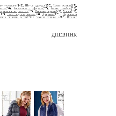
ьё переделки
(249),
Шитьё одежды
(150),
Цветы разные
(17),
оссия
(36),
Рисование, трафареты
(37),
Ремонт, мебель
(35),
ерология, астрология
(37),
Молитвы, храмы
(29),
Магия
(39),
117),
Знаки зодиака, имена
(23),
Здоровье
(125),
Журналы и
зание спицами детям
(301),
Вязание спицами
(888),
Вязание
ДНЕВНИК