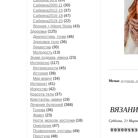
Сaбринa 90-е
(20)
Сaбринa2000-11
(30)
Сaбринa2012-15
(37)
Сaбринa2016-18
(47)
Сaбринa2019-20
(22)
Япония + Hitomi Shida
(43)
Здоровье
(125)
Диагностика, точки
(46)
Здоровое тело
(36)
Лекарства
(30)
Молодость
(13)
Знаки зодиака, имена
(23)
Интересно
(117)
Интересности
(45)
История
(38)
Мир вокруг
(34)
Метки:
журналы_п
Интернет
(41)
Искусство
(42)
Красота тела
(37)
Кристаллы, камни
(19)
Лечение болезней
(368)
ВЯЗАНИ
Голова
(36)
Живот
(23)
Ногти, мозоли, косточки
(18)
Суббота, 23 Марта
Онкология
(47)
Позвоночник, суставы
(49)
Простуда
(48)