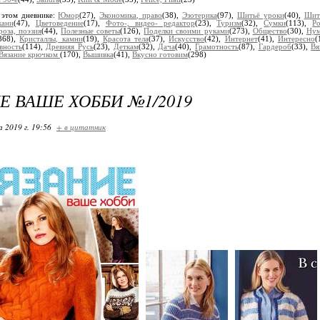
 этом дневнике:
Юмор
(27),
Экономика, право
(38),
Эзотерика
(97),
Шитьё уроки
(40),
Шит
кани
(47),
Цветоведение
(17),
Фото-, видео- редактор
(23),
Туризм
(32),
Сумки
(113),
Р
роза, поэзия
(44),
Полезные советы
(126),
Поделки своими руками
(273),
Общество
(30),
Нум
368),
Кристаллы, камни
(19),
Красота тела
(37),
Искусство
(42),
Интернет
(41),
Интересно
(
вность
(114),
Древняя Русь
(23),
Деткам
(32),
Дача
(40),
Грамотность
(87),
Гардероб
(33),
Вя
Вязание крючком
(170),
Вышивка
(41),
Вкусно готовим
(298)
Е ВАШЕ ХОББИ №1/2019
 2019 г. 19:56
+ в цитатник