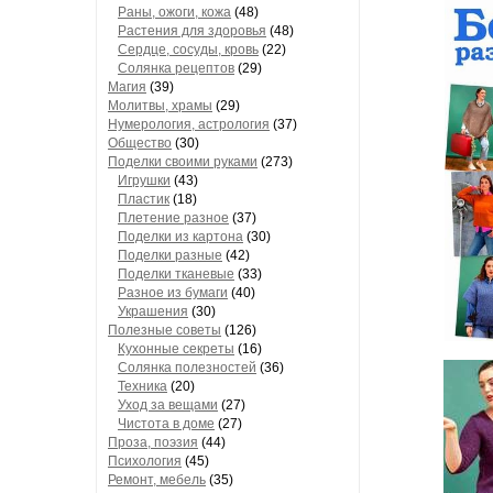
Раны, ожоги, кожа
(48)
Растения для здоровья
(48)
Сердце, сосуды, кровь
(22)
Солянка рецептов
(29)
Магия
(39)
Молитвы, храмы
(29)
Нумерология, астрология
(37)
Общество
(30)
Поделки своими руками
(273)
Игрушки
(43)
Пластик
(18)
Плетение разное
(37)
Поделки из картона
(30)
Поделки разные
(42)
Поделки тканевые
(33)
Разное из бумаги
(40)
Украшения
(30)
Полезные советы
(126)
Кухонные секреты
(16)
Солянка полезностей
(36)
Техника
(20)
Уход за вещами
(27)
Чистота в доме
(27)
Проза, поэзия
(44)
Психология
(45)
Ремонт, мебель
(35)