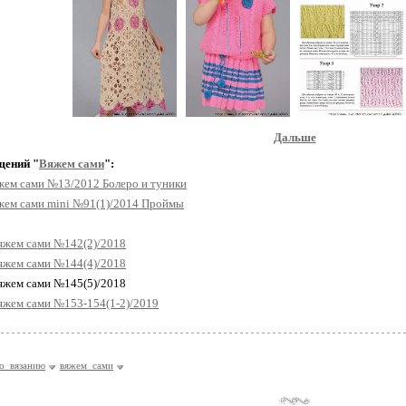
Дальше
щений "
Вяжем сами
":
жем сами №13/2012 Болеро и туники
жем сами mini №91(1)/2014 Проймы
яжем сами №142(2)/2018
яжем сами №144(4)/2018
Вяжем сами №145(5)/2018
яжем сами №153-154(1-2)/2019
о_вязанию
вяжем_сами