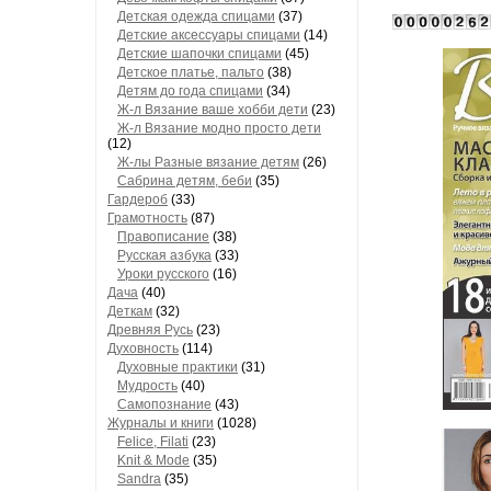
Детская одежда спицами
(37)
Детские аксессуары спицами
(14)
Детские шапочки спицами
(45)
Детское платье, пальто
(38)
Детям до года спицами
(34)
Ж-л Вязание ваше хобби дети
(23)
Ж-л Вязание модно просто дети
(12)
Ж-лы Разные вязание детям
(26)
Сабринa детям, беби
(35)
Гардероб
(33)
Грамотность
(87)
Правописание
(38)
Русская азбука
(33)
Уроки русского
(16)
Дача
(40)
Деткам
(32)
Древняя Русь
(23)
Духовность
(114)
Духовные практики
(31)
Мудрость
(40)
Самопознание
(43)
Журналы и книги
(1028)
Felice, Filati
(23)
Knit & Mode
(35)
Sandra
(35)