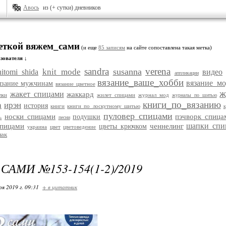
Авось
из (+ сутки) дневников
меткой вяжем_сами
(и еще
85 записям
на сайте сопоставлена такая метка)
зователя ↓
sandra
verena
susanna
knit_mode
hitomi_shida
видео
аппликации
вязание_ваше_хобби
вязание_м
язание мужчинам
вязание цветное
ж
жакет спицами
жаккард
лки
жилет спицами
журнал_мод
журналы по шитью
книги_по_вязанию
а
ирэн
история
книги
книги по лоскутному шитью
к
пуловер спицами
носки спицами
пэчворк спица
подушки
ь
песни
шапки спи
спицами
ченнелинг
цветы крючком
украина
цвет
цветоведение
лак
АМИ №153-154(1-2)/2019
ря 2019 г. 09:31
+ в цитатник