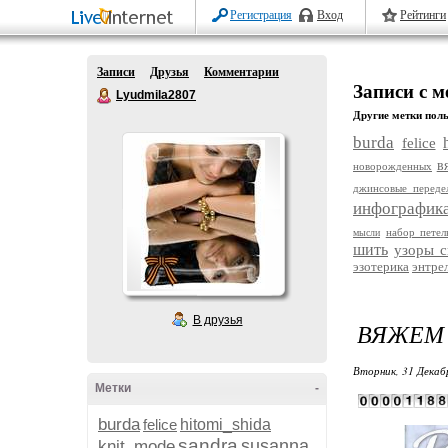
Регистрация
Вход
Рейтинги
Записи
Друзья
Комментарии
Записи с 
Lyudmila2807
Другие метки поль
burda
felice
в
новорожденных
джинсовые переде
инфографик
набор петел
мысли
шить
узоры 
эзотерика
энтре
В друзья
ВЯЖЕМ С
Вторник, 31 Декаб
Метки
-
burda
felice
hitomi_shida
sandra
susanna
knit_mode