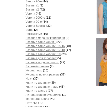
Sandra 90-е
(44)
Susanna1
(9)
Susanna2
(42)
Vеrеnа
(49)
Vеrеnа 2000-е
(12)
Vеrеnа 90-е
(44)
Vеrеnа Special
(32)
Вurdа
(28)
Вяжем сами
(19)
Вязаная мода из Финляндии
(9)
Вязание ваше хобби1
(22)
Вязание ваше хобби2015-16
(48)
Вязание ваше хобби2017-18
(47)
Вязание ваше хобби2019
(23)
Вязание для взрослых
(5)
Вязание модно и просто
(29)
Вязаный креатив
(7)
Журнал мод
(16)
Журналы по вяз. разные
(37)
Ирэн
(35)
Книги по вязанию
(39)
Книги по вязанию-главы
(48)
Книги по шитью
(27)
Литература по рукоделию
(19)
Маленькая Diana
(40)
Наталья
(10)