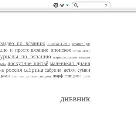
видео по вязанию
вяжем_сами
вязание для
вязание_японское
одно_и_просто
группа крови
урналы_по_вязанию
закрытие петель
интарсия
лоскутное шитьё
маленькая_диана
ровь
сабрина
россия
сабрина_детям
сумки
ми
цами
шарф спицами
швы
шапочка детская спицами
ДНЕВНИК