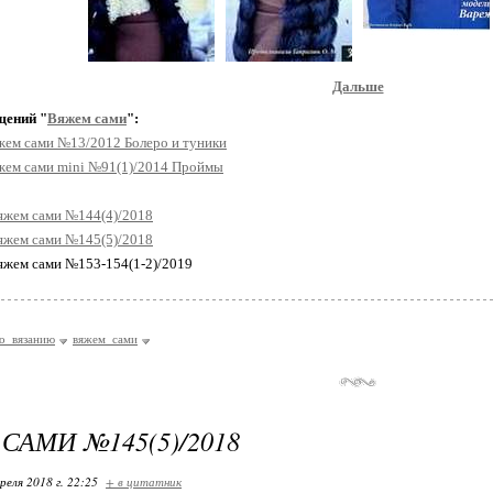
Дальше
щений "
Вяжем сами
":
жем сами №13/2012 Болеро и туники
жем сами mini №91(1)/2014 Проймы
яжем сами №144(4)/2018
яжем сами №145(5)/2018
Вяжем сами №153-154(1-2)/2019
о_вязанию
вяжем_сами
САМИ №145(5)/2018
реля 2018 г. 22:25
+ в цитатник