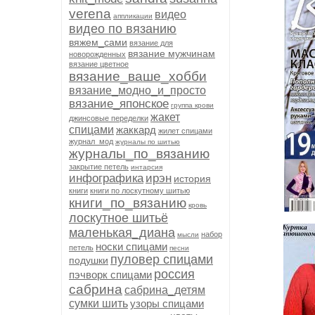
verena
видео
аппликации
видео по вязанию
вяжем_сами
вязание для
вязание мужчинам
новорожденных
вязание цветное
вязание_ваше_хобби
вязание_модно_и_просто
вязание_японское
группа крови
жакет
джинсовые переделки
спицами
жаккард
жилет спицами
журнал_мод
журналы по шитью
журналы_по_вязанию
закрытие петель
интарсия
инфографика
ирэн
история
книги
книги по лоскутному шитью
книги_по_вязанию
кровь
лоскутное шитьё
маленькая_диана
набор
мысли
носки спицами
петель
песни
пуловер спицами
подушки
россия
пэчворк спицами
сабрина
сабрина_детям
сумки шить
узоры спицами