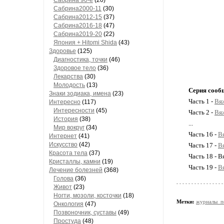
Сaбринa 90-е
(20)
Сaбринa2000-11
(30)
Сaбринa2012-15
(37)
Сaбринa2016-18
(47)
Сaбринa2019-20
(22)
Япония + Hitomi Shida
(43)
Здоровье
(125)
Диагностика, точки
(46)
Здоровое тело
(36)
Лекарства
(30)
Молодость
(13)
Серия сооб
Знаки зодиака, имена
(23)
Часть 1 -
Вя
Интересно
(117)
Интересности
(45)
Часть 2 -
Вя
История
(38)
...
Мир вокруг
(34)
Часть 16 -
В
Интернет
(41)
Искусство
(42)
Часть 17 -
В
Красота тела
(37)
Часть 18 - 
Кристаллы, камни
(19)
Часть 19 -
В
Лечение болезней
(368)
Голова
(36)
Живот
(23)
Ногти, мозоли, косточки
(18)
Метки:
журналы_п
Онкология
(47)
Позвоночник, суставы
(49)
Простуда
(48)