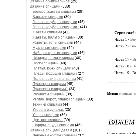
Вязание оригинальное
(29)
Вязание спицами
(888)
Болеро, жакеты спицами
(29)
Варежки спицами
(30)
Головные уборы спицами
(45)
Головные уборы спицами1
(41)
Жакеты спицами
(42)
Серия сооб
Жакеты, пальто спицами
(30)
Часть 1 -
Вя
Жилеты, топы спицами
(44)
Часть 2 -
Вя
Мужчинам спицами
(44)
...
Набор-закрытие спицами
(46)
Накидки, шали спицами
(40)
Часть 17 -
В
Носки спицами
(48)
Часть 18 -
В
Платья, юбки спицами
(40)
Часть 19 - 
Пледы, подушки спицами
(27)
Полезности при вязании
(41)
Пуловеры спицами
(45)
Пуловеры спицами1
(34)
Метки:
журналы_п
Разности спицами
(39)
Реглан, ворот, планки спицами
(33)
Техники спицами
(44)
Узоры в журналах
(25)
Узоры спицами
(36)
ВЯЖЕМ 
Цветное вязание
(39)
Шарфы, снуды спицами
(46)
Вязание спицами детям
(301)
Понедельник, 09 Ап
Девочкам кофты спицами
(37)