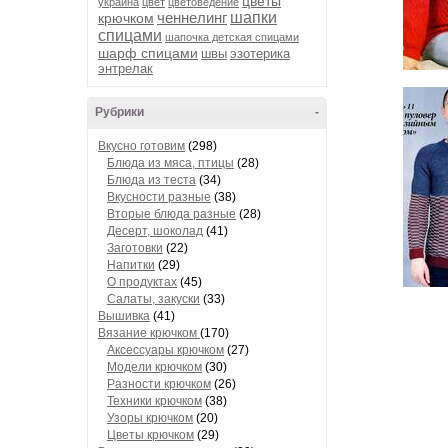
цветы
украина
цвет
цветоведение
ченнелинг
шапки
крючком
спицами
шапочка детская спицами
шарф спицами
швы
эзотерика
энтрелак
Рубрики
-
Вкусно готовим
(298)
Блюда из мяса, птицы
(28)
Блюда из теста
(34)
Вкусности разные
(38)
Вторые блюда разные
(28)
Десерт, шоколад
(41)
Заготовки
(22)
Напитки
(29)
О продуктах
(45)
Салаты, закуски
(33)
Вышивка
(41)
Вязание крючком
(170)
Аксессуары крючком
(27)
Модели крючком
(30)
Разности крючком
(26)
Техники крючком
(38)
Узоры крючком
(20)
Цветы крючком
(29)