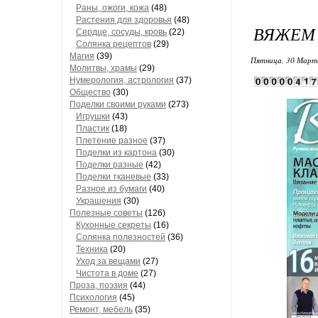
Раны, ожоги, кожа
(48)
Растения для здоровья
(48)
ВЯЖЕМ 
Сердце, сосуды, кровь
(22)
Солянка рецептов
(29)
Магия
(39)
Пятница, 30 Марта
Молитвы, храмы
(29)
Нумерология, астрология
(37)
Общество
(30)
Поделки своими руками
(273)
Игрушки
(43)
Пластик
(18)
Плетение разное
(37)
Поделки из картона
(30)
Поделки разные
(42)
Поделки тканевые
(33)
Разное из бумаги
(40)
Украшения
(30)
Полезные советы
(126)
Кухонные секреты
(16)
Солянка полезностей
(36)
Техника
(20)
Уход за вещами
(27)
Чистота в доме
(27)
Проза, поэзия
(44)
Психология
(45)
Ремонт, мебель
(35)