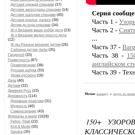
Детская одежда спицами
(37)
Детские аксессуары спицами
(14)
Серия сообще
Детские шапочки спицами
(45)
Детское платье, пальто
(38)
Часть 1 -
Узоры
Детям до года спицами
(34)
Часть 2 -
Снят
Ж-л Вязание ваше хобби дети
(23)
Ж-л Вязание модно просто дети
...
(12)
Ж-лы Разные вязание детям
(26)
Часть 37 -
Barg
Сабринa детям, беби
(35)
Часть 38 -
15
Гардероб
(33)
Грамотность
(87)
английском ст
Правописание
(38)
Русская азбука
(33)
Часть 39 - Тех
Уроки русского
(16)
Дача
(40)
Деткам
(32)
Древняя Русь
(23)
Метки:
жаккард
видео по вяза
Духовность
(114)
Духовные практики
(31)
Мудрость
(40)
Самопознание
(43)
Журналы и книги
(1028)
150+ УЗОРО
Felice, Filati
(23)
Knit & Mode
(35)
КЛАССИЧЕСК
Sandra
(35)