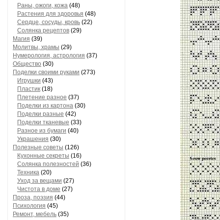
Раны, ожоги, кожа
(48)
Растения для здоровья
(48)
Сердце, сосуды, кровь
(22)
Солянка рецептов
(29)
Магия
(39)
Молитвы, храмы
(29)
Нумерология, астрология
(37)
Общество
(30)
Поделки своими руками
(273)
Игрушки
(43)
Пластик
(18)
Плетение разное
(37)
Поделки из картона
(30)
Поделки разные
(42)
Поделки тканевые
(33)
Разное из бумаги
(40)
Украшения
(30)
Полезные советы
(126)
Кухонные секреты
(16)
Солянка полезностей
(36)
Техника
(20)
Уход за вещами
(27)
Чистота в доме
(27)
Проза, поэзия
(44)
Психология
(45)
Ремонт, мебель
(35)