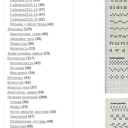
Сaбринa 90-е
(20)
Сaбринa2000-11
(30)
Сaбринa2012-15
(37)
Сaбринa2016-18
(47)
Сaбринa2019-20
(22)
Япония + Hitomi Shida
(43)
Здоровье
(125)
Диагностика, точки
(46)
Здоровое тело
(36)
Лекарства
(30)
Молодость
(13)
Знаки зодиака, имена
(23)
Интересно
(117)
Интересности
(45)
История
(38)
Мир вокруг
(34)
Интернет
(41)
Искусство
(42)
Красота тела
(37)
Кристаллы, камни
(19)
Лечение болезней
(368)
Голова
(36)
Живот
(23)
Ногти, мозоли, косточки
(18)
Онкология
(47)
Позвоночник, суставы
(49)
Простуда
(48)