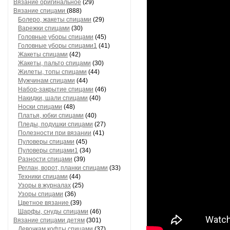
Вязание оригинальное
(29)
Вязание спицами
(888)
Болеро, жакеты спицами
(29)
Варежки спицами
(30)
Головные уборы спицами
(45)
Головные уборы спицами1
(41)
Жакеты спицами
(42)
Жакеты, пальто спицами
(30)
Жилеты, топы спицами
(44)
Мужчинам спицами
(44)
Набор-закрытие спицами
(46)
Накидки, шали спицами
(40)
Носки спицами
(48)
Платья, юбки спицами
(40)
Пледы, подушки спицами
(27)
Полезности при вязании
(41)
Пуловеры спицами
(45)
Пуловеры спицами1
(34)
Разности спицами
(39)
Реглан, ворот, планки спицами
(33)
Техники спицами
(44)
Узоры в журналах
(25)
Узоры спицами
(36)
Цветное вязание
(39)
Шарфы, снуды спицами
(46)
Вязание спицами детям
(301)
Девочкам кофты спицами
(37)