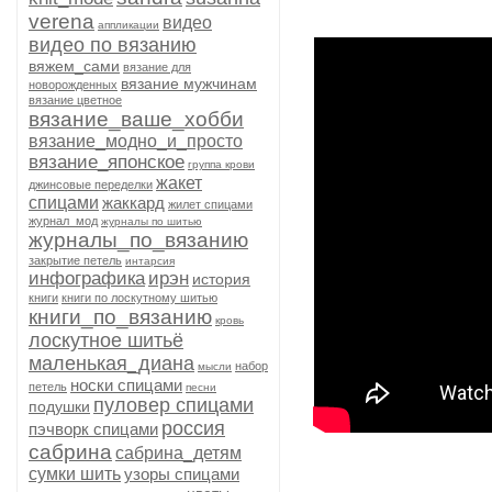
verena
видео
аппликации
видео по вязанию
вяжем_сами
вязание для
вязание мужчинам
новорожденных
вязание цветное
вязание_ваше_хобби
вязание_модно_и_просто
вязание_японское
группа крови
жакет
джинсовые переделки
спицами
жаккард
жилет спицами
журнал_мод
журналы по шитью
журналы_по_вязанию
закрытие петель
интарсия
инфографика
ирэн
история
книги
книги по лоскутному шитью
книги_по_вязанию
кровь
лоскутное шитьё
маленькая_диана
набор
мысли
носки спицами
петель
песни
пуловер спицами
подушки
россия
пэчворк спицами
сабрина
сабрина_детям
сумки шить
узоры спицами