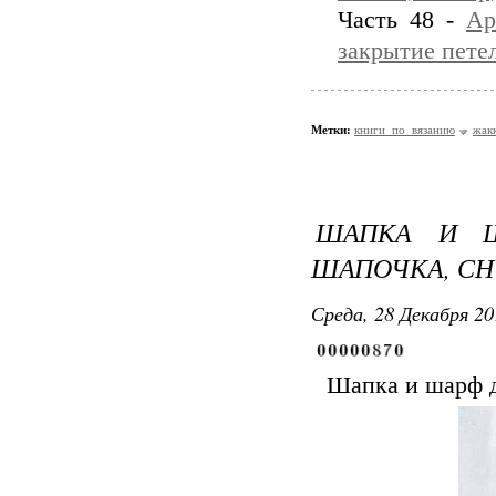
Часть 48 -
Ар
закрытие пете
Метки:
книги_по_вязанию
жак
ШАПКА И Ш
ШАПОЧКА, СН
Среда, 28 Декабря 20
Шапка и шарф 