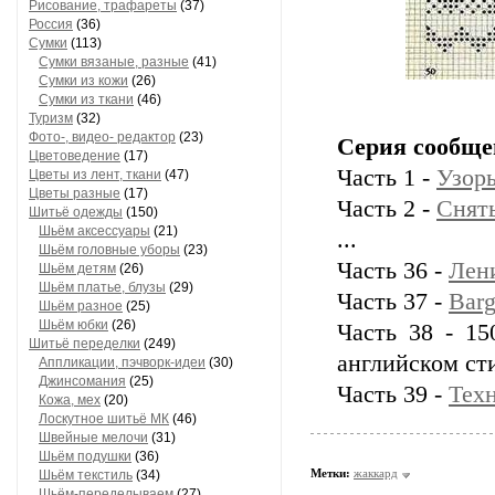
Рисование, трафареты
(37)
Россия
(36)
Сумки
(113)
Сумки вязаные, разные
(41)
Сумки из кожи
(26)
Сумки из ткани
(46)
Туризм
(32)
Фото-, видео- редактор
(23)
Серия сообще
Цветоведение
(17)
Часть 1 -
Узоры
Цветы из лент, ткани
(47)
Цветы разные
(17)
Часть 2 -
Снят
Шитьё одежды
(150)
Шьём аксессуары
(21)
...
Шьём головные уборы
(23)
Часть 36 -
Лен
Шьём детям
(26)
Шьём платье, блузы
(29)
Часть 37 -
Barg
Шьём разное
(25)
Шьём юбки
(26)
Часть 38 - 15
Шитьё переделки
(249)
английском ст
Аппликации, пэчворк-идеи
(30)
Джинсомания
(25)
Часть 39 -
Техн
Кожа, мех
(20)
Лоскутное шитьё МК
(46)
Швейные мелочи
(31)
Шьём подушки
(36)
Метки:
жаккард
Шьём текстиль
(34)
Шьём-переделываем
(27)