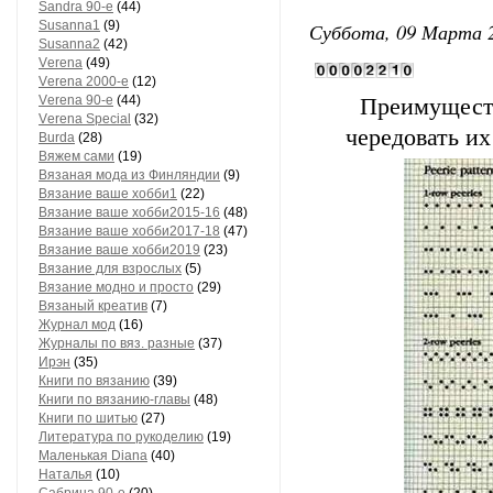
Sandra 90-е
(44)
Susanna1
(9)
Суббота, 09 Марта 2
Susanna2
(42)
Vеrеnа
(49)
Vеrеnа 2000-е
(12)
Vеrеnа 90-е
(44)
Преимуществ
Vеrеnа Special
(32)
чередовать их
Вurdа
(28)
Вяжем сами
(19)
Вязаная мода из Финляндии
(9)
Вязание ваше хобби1
(22)
Вязание ваше хобби2015-16
(48)
Вязание ваше хобби2017-18
(47)
Вязание ваше хобби2019
(23)
Вязание для взрослых
(5)
Вязание модно и просто
(29)
Вязаный креатив
(7)
Журнал мод
(16)
Журналы по вяз. разные
(37)
Ирэн
(35)
Книги по вязанию
(39)
Книги по вязанию-главы
(48)
Книги по шитью
(27)
Литература по рукоделию
(19)
Маленькая Diana
(40)
Наталья
(10)