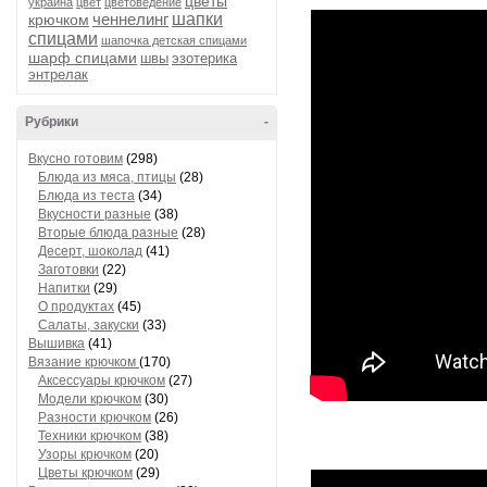
цветы
украина
цвет
цветоведение
ченнелинг
шапки
крючком
спицами
шапочка детская спицами
шарф спицами
швы
эзотерика
энтрелак
Рубрики
-
Вкусно готовим
(298)
Блюда из мяса, птицы
(28)
Блюда из теста
(34)
Вкусности разные
(38)
Вторые блюда разные
(28)
Десерт, шоколад
(41)
Заготовки
(22)
Напитки
(29)
О продуктах
(45)
Салаты, закуски
(33)
Вышивка
(41)
Вязание крючком
(170)
Аксессуары крючком
(27)
Модели крючком
(30)
Разности крючком
(26)
Техники крючком
(38)
Узоры крючком
(20)
Цветы крючком
(29)