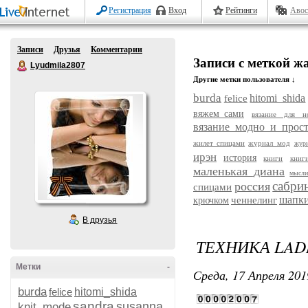
Регистрация
Вход
Рейтинги
Авос
Записи
Друзья
Комментарии
Записи с меткой ж
Lyudmila2807
Другие метки пользователя ↓
burda
hitomi_shida
felice
вяжем_сами
вязание для н
вязание_модно_и_прос
жилет спицами
журнал_мод
жур
ирэн
история
книги
книг
маленькая_диана
мысл
сабри
россия
спицами
шапки
ченнелинг
крючком
В друзья
ТЕХНИКА LAD
Метки
-
Среда, 17 Апреля 201
burda
felice
hitomi_shida
sandra
susanna
knit_mode