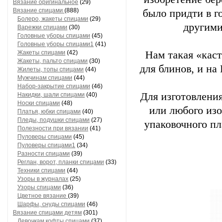
Вязание оригинальное
(29)
Вязание спицами
(888)
было придти в г
Болеро, жакеты спицами
(29)
другими
Варежки спицами
(30)
Головные уборы спицами
(45)
Головные уборы спицами1
(41)
Жакеты спицами
(42)
Нам такая «кас
Жакеты, пальто спицами
(30)
для блинов, и на
Жилеты, топы спицами
(44)
Мужчинам спицами
(44)
Набор-закрытие спицами
(46)
Для изготовлени
Накидки, шали спицами
(40)
Носки спицами
(48)
или любого изо
Платья, юбки спицами
(40)
Пледы, подушки спицами
(27)
упаковочного пл
Полезности при вязании
(41)
Пуловеры спицами
(45)
Пуловеры спицами1
(34)
Разности спицами
(39)
Реглан, ворот, планки спицами
(33)
Техники спицами
(44)
Узоры в журналах
(25)
Узоры спицами
(36)
Цветное вязание
(39)
Шарфы, снуды спицами
(46)
Вязание спицами детям
(301)
Девочкам кофты спицами
(37)