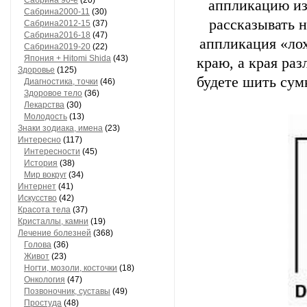
Сaбринa 90-е
(20)
аппликацию из
Сaбринa2000-11
(30)
рассказывать н
Сaбринa2012-15
(37)
Сaбринa2016-18
(47)
аппликация «лох
Сaбринa2019-20
(22)
Япония + Hitomi Shida
(43)
краю, а края ра
Здоровье
(125)
будете шить сум
Диагностика, точки
(46)
Здоровое тело
(36)
Лекарства
(30)
Молодость
(13)
Знаки зодиака, имена
(23)
Интересно
(117)
Интересности
(45)
История
(38)
Мир вокруг
(34)
Интернет
(41)
Искусство
(42)
Красота тела
(37)
Кристаллы, камни
(19)
Лечение болезней
(368)
Голова
(36)
Живот
(23)
Ногти, мозоли, косточки
(18)
Онкология
(47)
Позвоночник, суставы
(49)
Простуда
(48)