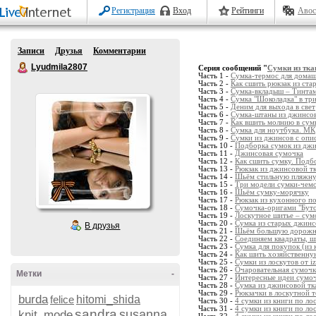
Регистрация
Вход
Рейтинги
Авос
Записи
Друзья
Комментарии
Lyudmila2807
Серия сообщений "
Сумки из тка
Часть 1 -
Сумка-термос для дома
Часть 2 -
Как сшить рюкзак из ста
Часть 3 -
Сумка-вкладыш – Тинта
Часть 4 -
Сумка "Шоколадка" в три
Часть 5 -
Деним для выхода в свет
Часть 6 -
Сумка-штаны из джинсо
Часть 7 -
Как вшить молнию в сум
Часть 8 -
Сумка для ноутбука. МК
Часть 9 -
Сумки из джинсов с опи
Часть 10 -
Подборка сумок из джи
Часть 11 -
Джинсовая сумочка
Часть 12 -
Как сшить сумку. Подб
Часть 13 -
Рюкзак из джинсовой т
Часть 14 -
Шьём стильную пляжн
Часть 15 -
Три модели сумки-чемо
Часть 16 -
Шьём сумку-морячку
Часть 17 -
Рюкзак из кухонного п
Часть 18 -
Сумочка-оригами "Буто
Часть 19 -
Лоскутное шитье – сум
Часть 20 -
Сумка из старых джинс
В друзья
Часть 21 -
Шьём большую дорожн
Часть 22 -
Соединяем квадраты, ш
Часть 23 -
Сумка для покупок (из 
Часть 24 -
Как шить хозяйственну
Часть 25 -
Сумки из лоскутов от iz
Часть 26 -
Очаровательная сумочк
Метки
-
Часть 27 -
Интересные идеи сумо
Часть 28 -
Сумка из джинсовой тк
Часть 29 -
Рюкзачки в лоскутной 
burda
felice
hitomi_shida
Часть 30 -
4 сумки из книги по л
Часть 31 -
4 сумки из книги по л
sandra
susanna
knit_mode