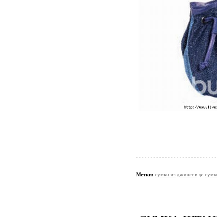
Метки:
сумки из джинсов
сумк