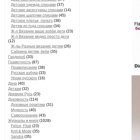
Детская одежда спицами
(37)
Детские аксессуары спицами
(14)
Детские шапочки спицами
(45)
Детское платье, пальто
(38)
Детям до года спицами
(34)
Ж-л Вязание ваше хобби дети
(23)
Ж-л Вязание модно просто дети
(12)
Ж-лы Разные вязание детям
(26)
Сабринa детям, беби
(35)
Гардероб
(33)
Грамотность
(87)
Правописание
(38)
Русская азбука
(33)
Уроки русского
(16)
Дача
(40)
Деткам
(32)
Древняя Русь
(23)
Духовность
(114)
Духовные практики
(31)
Мудрость
(40)
Самопознание
(43)
Журналы и книги
(1028)
Felice, Filati
(23)
Knit & Mode
(35)
Sandra
(35)