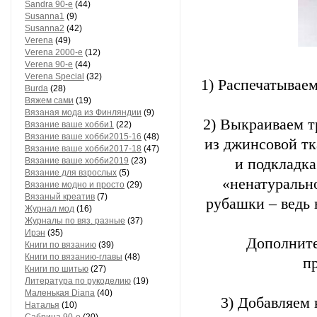
Sandra 90-е
(44)
Susanna1
(9)
Susanna2
(42)
Vеrеnа
(49)
Vеrеnа 2000-е
(12)
Vеrеnа 90-е
(44)
Vеrеnа Special
(32)
1) Распечатывае
Вurdа
(28)
Вяжем сами
(19)
Вязаная мода из Финляндии
(9)
2) Выкраиваем т
Вязание ваше хобби1
(22)
Вязание ваше хобби2015-16
(48)
из джинсовой тк
Вязание ваше хобби2017-18
(47)
Вязание ваше хобби2019
(23)
и подкладка
Вязание для взрослых
(5)
«ненатурально
Вязание модно и просто
(29)
Вязаный креатив
(7)
рубашки – ведь 
Журнал мод
(16)
Журналы по вяз. разные
(37)
Ирэн
(35)
Дополните
Книги по вязанию
(39)
Книги по вязанию-главы
(48)
п
Книги по шитью
(27)
Литература по рукоделию
(19)
Маленькая Diana
(40)
3) Добавляем
Наталья
(10)