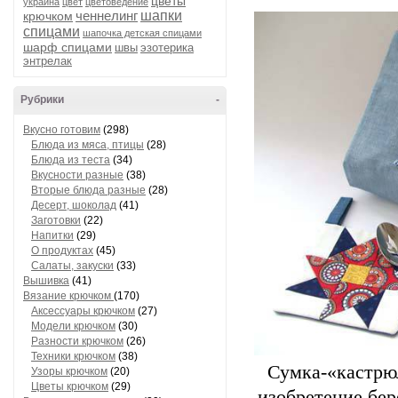
цветы
украина
цвет
цветоведение
ченнелинг
шапки
крючком
спицами
шапочка детская спицами
шарф спицами
швы
эзотерика
энтрелак
Рубрики
-
Вкусно готовим
(298)
Блюда из мяса, птицы
(28)
Блюда из теста
(34)
Вкусности разные
(38)
Вторые блюда разные
(28)
Десерт, шоколад
(41)
Заготовки
(22)
Напитки
(29)
О продуктах
(45)
Салаты, закуски
(33)
Вышивка
(41)
Вязание крючком
(170)
Аксессуары крючком
(27)
Модели крючком
(30)
Разности крючком
(26)
Техники крючком
(38)
Сумка-«кастрю
Узоры крючком
(20)
Цветы крючком
(29)
изобретение бе