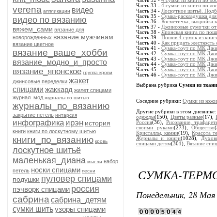
Часть 32 -
4 сумки из книги по л
Часть 33 -
4 сумки из книги по л
verena
видео
аппликации
Часть 34 -
Лоскутное шитьё. Подб
Часть 35 -
Сумка-раскладушка для
видео по вязанию
Часть 36 -
Косметичка, выкройка к
Часть 37 -
Джинсовые сумочки от
вяжем_сами
вязание для
Часть 38 -
Японская книга по пош
вязание мужчинам
новорожденных
Часть 39 -
Пошив 4 сумок из книги 
Часть 40 -
Как придать жесткость 
вязание цветное
Часть 41 -
Сумка-тоут по МК Джи
вязание_ваше_хобби
Часть 42 -
Сумка-тоут по МК Джин
Часть 43 -
Сумка-тоут по МК Джи
вязание_модно_и_просто
Часть 44 -
Сумка-тоут по МК Джи
вязание_японское
Часть 45 -
Сумка-тоут по МК Джин
группа крови
Часть 46 -
Сумка-тоут по МК Джин
жакет
джинсовые переделки
Выбрана рубрика
Сумки из ткани
спицами
жаккард
жилет спицами
журнал_мод
журналы по шитью
Соседние рубрики:
Сумки из кожи
журналы_по_вязанию
Другие рубрики в этом дневнике
закрытие петель
интарсия
одежды
(150),
Цветы разные
(17),
инфографика
ирэн
история
Россия
(36),
Рисование, трафарет
своими руками
(273),
Общество
книги
книги по лоскутному шитью
Кристаллы, камни
(19),
Красота т
книги_по_вязанию
Журналы и книги
(1028),
Духов
кровь
спицами детям
(301),
Вязание спи
лоскутное шитьё
маленькая_диана
набор
мысли
носки спицами
СУМКА-ТЕРМ
петель
песни
пуловер спицами
подушки
россия
пэчворк спицами
Понедельник, 28 Мая 
сабрина
сабрина_детям
сумки шить
узоры спицами