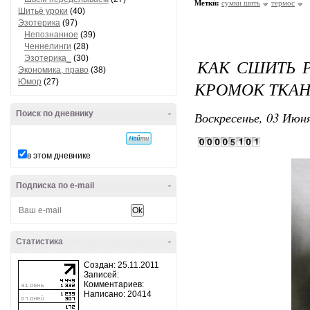
Метки:
сумки шить
термос
Шитьё уроки
(40)
Эзотерика
(97)
Непознанное
(39)
Ченнелинги
(28)
Эзотерика_
(30)
КАК СШИТЬ 
Экономика, право
(38)
Юмор
(27)
КРОМОК ТКА
Поиск по дневнику
-
Воскресенье, 03 Июня
в этом дневнике
Подписка по e-mail
-
Статистика
-
Создан: 25.11.2011
Записей:
Комментариев:
Написано: 20414