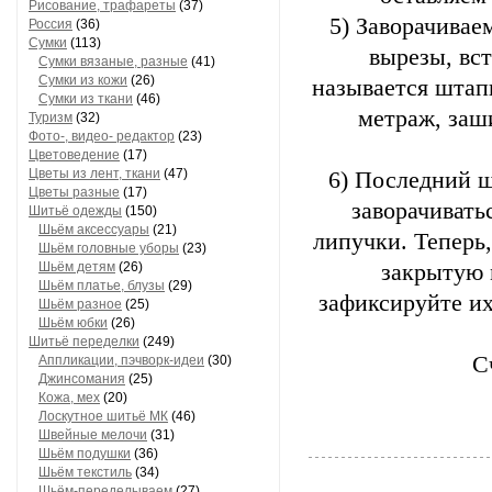
Рисование, трафареты
(37)
5) Заворачивае
Россия
(36)
Сумки
(113)
вырезы, вс
Сумки вязаные, разные
(41)
Сумки из кожи
(26)
называется штапи
Сумки из ткани
(46)
метраж, заш
Туризм
(32)
Фото-, видео- редактор
(23)
Цветоведение
(17)
Цветы из лент, ткани
(47)
6) Последний ш
Цветы разные
(17)
заворачивать
Шитьё одежды
(150)
Шьём аксессуары
(21)
липучки. Теперь
Шьём головные уборы
(23)
Шьём детям
(26)
закрытую 
Шьём платье, блузы
(29)
зафиксируйте их
Шьём разное
(25)
Шьём юбки
(26)
Шитьё переделки
(249)
С
Аппликации, пэчворк-идеи
(30)
Джинсомания
(25)
Кожа, мех
(20)
Лоскутное шитьё МК
(46)
Швейные мелочи
(31)
Шьём подушки
(36)
Шьём текстиль
(34)
Шьём-переделываем
(27)