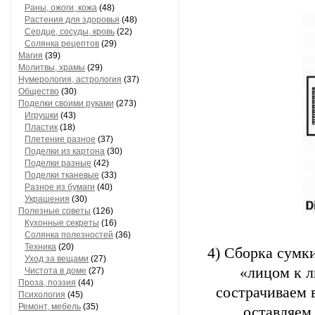
Раны, ожоги, кожа
(48)
Растения для здоровья
(48)
Сердце, сосуды, кровь
(22)
Солянка рецептов
(29)
Магия
(39)
Молитвы, храмы
(29)
Нумерология, астрология
(37)
Общество
(30)
Поделки своими руками
(273)
Игрушки
(43)
Пластик
(18)
Плетение разное
(37)
Поделки из картона
(30)
Поделки разные
(42)
Поделки тканевые
(33)
Разное из бумаги
(40)
Украшения
(30)
Полезные советы
(126)
Кухонные секреты
(16)
Солянка полезностей
(36)
Техника
(20)
4) Сборка сумк
Уход за вещами
(27)
«лицом к л
Чистота в доме
(27)
Проза, поэзия
(44)
сострачиваем 
Психология
(45)
Ремонт, мебель
(35)
оставляем 