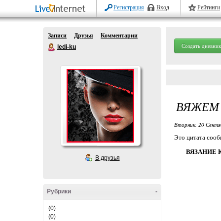
Регистрация
Вход
Рейтинги
Записи
Друзья
Комментарии
Создать дневник
ledi-ku
ВЯЖЕМ
Вторник, 20 Сентя
Это цитата соо
ВЯЗАНИЕ 
В друзья
Рубрики
-
(0)
(0)