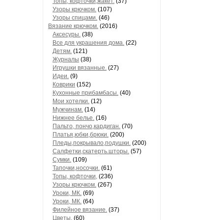
Топы, кофточки,жакет.
(37)
Узоры крючком.
(107)
Узоры спицами.
(46)
Вязание крючком.
(2016)
Аксесуры.
(38)
Все для украшения дома.
(22)
Детям.
(121)
Журналы
(38)
Игрушки вязанные.
(27)
Идеи.
(9)
Коврики
(152)
Кухонные прибамбасы.
(40)
Мои хотелки.
(12)
Мужчинам.
(14)
Нижнее белье.
(16)
Пальто, пончо,кардиган.
(70)
Платья,юбки,брюки.
(200)
Пледы,покрывало,подушки.
(200)
Салфетки,скатерть.шторы.
(57)
Сумки.
(109)
Тапочки,носочки.
(61)
Топы, кофточки,
(236)
Узоры крючком.
(267)
Уроки, МК.
(69)
Уроки, МК.
(64)
Филейное вязание.
(37)
Цветы.
(60)