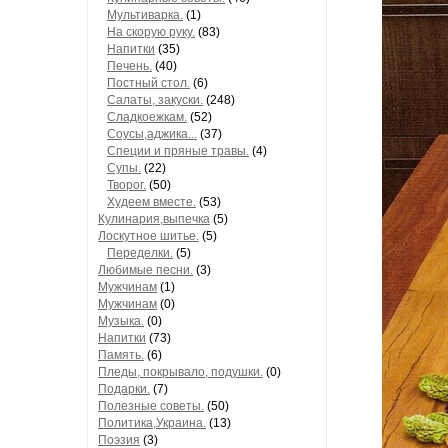
Мультиварка.
(1)
На скорую руку.
(83)
Напитки
(35)
Печень.
(40)
Постный стол.
(6)
Салаты, закуски.
(248)
Сладкоежкам.
(52)
Соусы,аджика...
(37)
Специи и пряные травы.
(4)
Супы.
(22)
Творог.
(50)
Худеем вместе.
(53)
Кулинария,выпечка
(5)
Лоскутное шитье.
(5)
Переделки.
(5)
Любимые песни.
(3)
Мужчинам
(1)
Мужчинам
(0)
Музыка.
(0)
Напитки
(73)
Память.
(6)
Пледы, покрывало, подушки.
(0)
Подарки.
(7)
Полезные советы.
(50)
Политика,Украина.
(13)
Поэзия
(3)