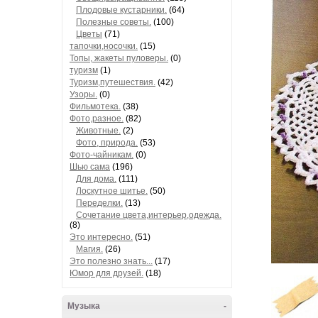
Плодовые кустарники.
(64)
Полезные советы.
(100)
Цветы
(71)
тапочки,носочки.
(15)
Топы, жакеты пуловеры.
(0)
туризм
(1)
Туризм,путешествия.
(42)
Узоры.
(0)
Фильмотека.
(38)
Фото,разное.
(82)
Животные.
(2)
Фото, природа.
(53)
Фото-чайникам.
(0)
Шью сама
(196)
Для дома.
(111)
Лоскутное шитье.
(50)
Переделки.
(13)
Сочетание цвета,интерьер,одежда.
(8)
Это интересно.
(51)
Магия.
(26)
Это полезно знать...
(17)
Юмор для друзей.
(18)
Музыка
-