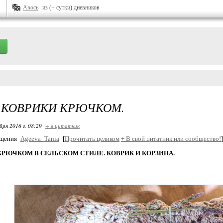
Авось
из (+ сутки) дневников
 КОВРИКИ КРЮЧКОМ.
бря 2016 г. 08:29
+ в цитатник
бщения
Ageeva_Tania
[
Прочитать целиком
+
В свой цитатник или сообщество!
]
КРЮЧКОМ В СЕЛЬСКОМ СТИЛЕ. КОВРИК И КОРЗИНА.