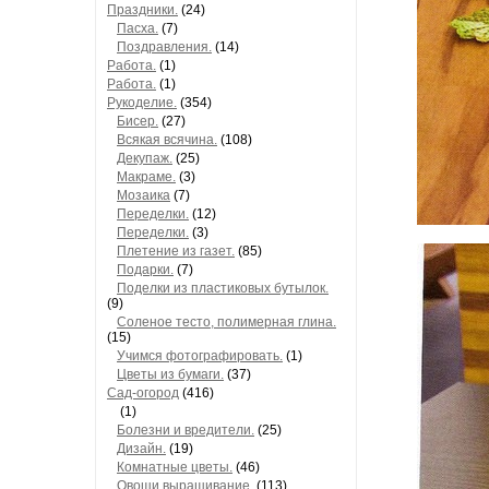
Праздники.
(24)
Пасха.
(7)
Поздравления.
(14)
Работа.
(1)
Работа.
(1)
Рукоделие.
(354)
Бисер.
(27)
Всякая всячина.
(108)
Декупаж.
(25)
Макраме.
(3)
Мозаика
(7)
Переделки.
(12)
Переделки.
(3)
Плетение из газет.
(85)
Подарки.
(7)
Поделки из пластиковых бутылок.
(9)
Соленое тесто, полимерная глина.
(15)
Учимся фотографировать.
(1)
Цветы из бумаги.
(37)
Сад-огород
(416)
(1)
Болезни и вредители.
(25)
Дизайн.
(19)
Комнатные цветы.
(46)
Овощи,выращивание.
(113)