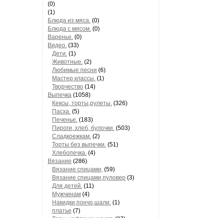
(0)
(1)
Блюда из мяса.
(0)
Блюда с мясом.
(0)
Варенье.
(0)
Видео.
(33)
Дети.
(1)
Животные.
(2)
Любимые песни
(6)
Мастер классы.
(1)
Творчество
(14)
Выпечка
(1058)
Кексы, торты,рулеты.
(326)
Пасха.
(5)
Печенье.
(183)
Пироги, хлеб, булочки.
(503)
Сладкоежкам.
(2)
Торты без выпечки.
(51)
Хлебопечка.
(4)
Вязание
(286)
Вязание спицами,
(59)
Вязание спицами,пуловер
(3)
Для детей.
(11)
Мужчинам
(4)
Накидки,пончо,шали.
(1)
платье
(7)