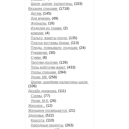
Шали, шапки, палантины.
(103)
Вязание спицами.
(1718)
Детям.
(145)
Для мужчин.
(49)
Журналы.
(16)
Изделия из травки.
(2)
коврики,
(4)
Пальто, жакеты,пончо.
(135)
Платье,костюмы,брюки.
(113)
Пледы, покрывало, подушки.
(24)
Рукавички.
(30)
Сумки.
(8)
Тапочки,носочки.
(126)
Топы,кофточки,жакет.
(433)
Узоры спицами.
(284)
Уроки. МК.
(258)
Шапки, шарфики,палантины,шали.
(106)
Дизайн дневника.
(111)
Схемы.
(77)
Уроки. М-К.
(26)
Женское...
(12)
Женщине посвящается.
(21)
Здоровье.
(522)
Красота.
(110)
Народные рецепты,
(263)