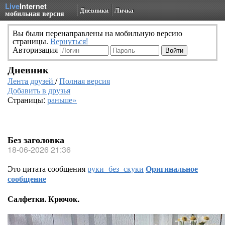
Live
Internet
Дневники
Личка
мобильная версия
Вы были перенаправлены на мобильную версию
страницы.
Вернуться!
Авторизация
Дневник
Лента друзей
/
Полная версия
Добавить в друзья
Страницы:
раньше»
Без заголовка
18-06-2026 21:36
Это цитата сообщения
руки_без_скуки
Оригинальное
сообщение
Салфетки. Крючок.