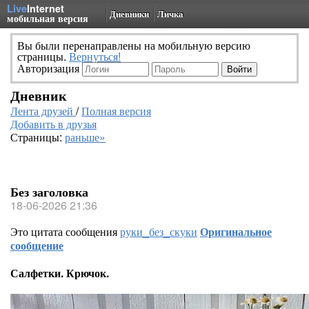
Live
Internet
Дневники
Личка
мобильная версия
Вы были перенаправлены на мобильную версию
страницы.
Вернуться!
Авторизация
Дневник
Лента друзей
/
Полная версия
Добавить в друзья
Страницы:
раньше»
Без заголовка
18-06-2026 21:36
Это цитата сообщения
руки_без_скуки
Оригинальное
сообщение
Салфетки. Крючок.