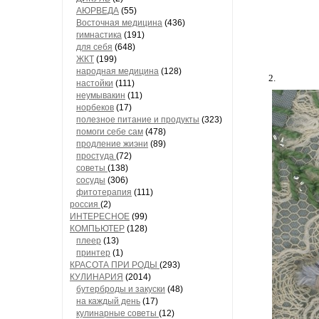
АЮРВЕДА
(55)
Восточная медицина
(436)
гимнастика
(191)
для себя
(648)
ЖКТ
(199)
народная медицина
(128)
2.
настойки
(111)
неумывакин
(11)
норбеков
(17)
полезное питание и продукты
(323)
помоги себе сам
(478)
продление жиэни
(89)
простуда
(72)
советы
(138)
сосуды
(306)
фитотерапия
(111)
россия
(2)
ИНТЕРЕСНОЕ
(99)
КОМПЬЮТЕР
(128)
плеер
(13)
принтер
(1)
КРАСОТА ПРИ РОДЫ
(293)
КУЛИНАРИЯ
(2014)
бутерброды и закуски
(48)
на каждый день
(17)
кулинарные советы
(12)