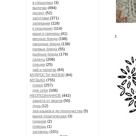
в горшочках
(3)
выпечка
(494)
десерт
(52)
заготовки
(371)
запеканки
(118)
к празднику
(114)
каши и гарниры
(41)
3.
мясные блюда
(198)
овощные блюда
(138)
первые блюда
(55)
рыбные блюда
(179)
салаты
(208)
специи
(25)
чай и напитки
(64)
МУДРОСТИ ЖИЗНИ
(64)
МУЗЫКА
(755)
плеер
(257)
для себя
(106)
НЕОПОЗНАННОЕ
(442)
защита от врагов
(50)
луна
(12)
лев клыков и др пророчества
(5)
магия практическая
(3)
гадание
(2)
помощь
(1)
заговоры
(101)