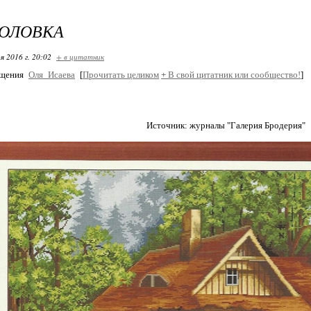
ГОЛОВКА
я 2016 г. 20:02
+ в цитатник
бщения
Оля_Исаева
[
Прочитать целиком
+
В свой цитатник или сообщество!
]
Источник: журналы "Галерия Бродерия"