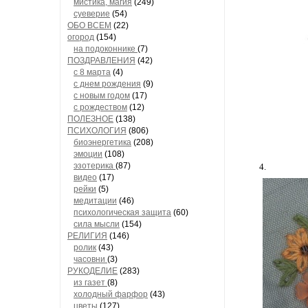
мистика, магия
(249)
суеверие
(54)
ОБО ВСЕМ
(22)
огород
(154)
на подоконнике
(7)
ПОЗДРАВЛЕНИЯ
(42)
с 8 марта
(4)
с днем рождения
(9)
с новым годом
(17)
с рождеством
(12)
ПОЛЕЗНОЕ
(138)
ПСИХОЛОГИЯ
(806)
биоэнергетика
(208)
эмоции
(108)
эзотерика
(87)
4.
видео
(17)
рейки
(5)
медитации
(46)
психологическая защита
(60)
сила мысли
(154)
РЕЛИГИЯ
(146)
ролик
(43)
часовни
(3)
РУКОДЕЛИЕ
(283)
из газет
(8)
холодный фарфор
(43)
цветы
(127)