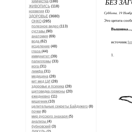
БЕЗ ЗА
химчистка
(188)
ЖИВОПИСЬ
(118)
норвегия
(1)
Суббота, 19 Ноябр
ЗДОРОВЬЕ
(3680)
Это цитата соо
ОНКО
(285)
полезное видео
(113)
Вышивка....
суставы
(90)
анатомия
(69)
вода
(62)
источник:
ht
исцеление
(48)
глаза
(44)
1.
иммунитет
(39)
папилломы
(33)
иога
(31)
лимфа
(31)
медицина
(28)
кит мед ЦИ
(28)
здоровье и психика
(28)
щитовидка,гормоны
(20)
ежедневно
(11)
кишечник
(10)
целительные секреты Байдужего
(8)
почки
(6)
мир русского знахаря
(5)
анализы
(4)
бубновский
(3)
ДИКУЛЬ
(2)