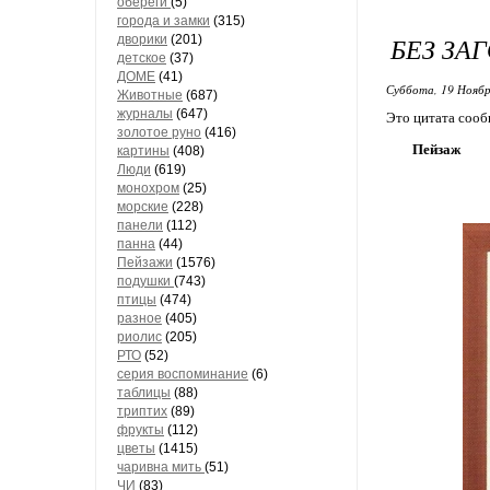
обереги
(5)
города и замки
(315)
БЕЗ ЗА
дворики
(201)
детское
(37)
ДОМЕ
(41)
Суббота, 19 Ноябр
Животные
(687)
журналы
(647)
Это цитата соо
золотое руно
(416)
Пейзаж
картины
(408)
Люди
(619)
монохром
(25)
морские
(228)
панели
(112)
панна
(44)
Пейзажи
(1576)
подушки
(743)
птицы
(474)
разное
(405)
риолис
(205)
РТО
(52)
серия воспоминание
(6)
таблицы
(88)
триптих
(89)
фрукты
(112)
цветы
(1415)
чаривна мить
(51)
ЧИ
(83)