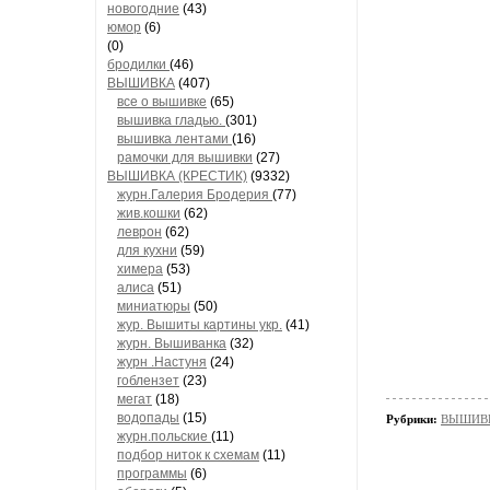
новогодние
(43)
юмор
(6)
(0)
бродилки
(46)
ВЫШИВКА
(407)
все о вышивке
(65)
вышивка гладью.
(301)
вышивка лентами
(16)
рамочки для вышивки
(27)
ВЫШИВКА (КРЕСТИК)
(9332)
журн.Галерия Бродерия
(77)
жив.кошки
(62)
леврон
(62)
для кухни
(59)
химера
(53)
алиса
(51)
миниатюры
(50)
жур. Вышиты картины укр.
(41)
журн. Вышиванка
(32)
журн .Настуня
(24)
гоблензет
(23)
мегат
(18)
водопады
(15)
Рубрики:
ВЫШИВК
журн.польские
(11)
подбор ниток к схемам
(11)
программы
(6)