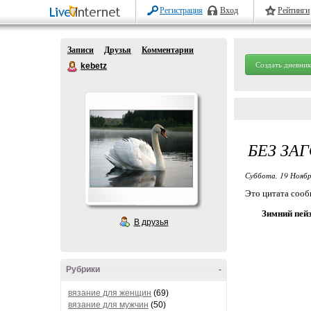
Регистрация
Вход
Рейтинги
Записи
Друзья
Комментарии
Создать дневник
kebetz
БЕЗ ЗА
Суббота, 19 Ноябр
Это цитата соо
Зимний пей
В друзья
Рубрики
-
вязание для женщин
(69)
вязание для мужчин
(50)