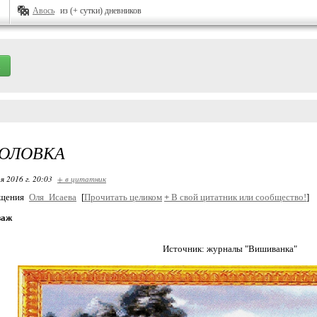
Авось
из (+ сутки) дневников
ГОЛОВКА
я 2016 г. 20:03
+ в цитатник
бщения
Оля_Исаева
[
Прочитать целиком
+
В свой цитатник или сообщество!
]
заж
Источник: журналы "Вишиванка"