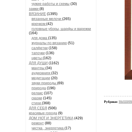
чужие работы и схемы
(30)
замки
(8)
ВЯЗАНИЕ
(1395)
вязанные мелочи
(265)
крючком
(42)
головные уборы, шарфы и варежки
(164)
для дома
(135)
журналы по вязанию
(51)
салфетки
(158)
тапочки
(136)
цветы
(162)
ДЛЯ ДУШИ
(1162)
мантры
(34)
аудиокниги
(32)
медитации
(20)
звуки природы
(69)
природа
(196)
релакс
(107)
сказки
(145)
Рубрики:
ВЫШИВК
стихи
(368)
ДЛЯ СЕБЯ
(506)
красивые города
(9)
ДОМ УЮТ И ЭНЕРГЕТИКА
(429)
ремонт
(88)
чистка , энергетика
(17)