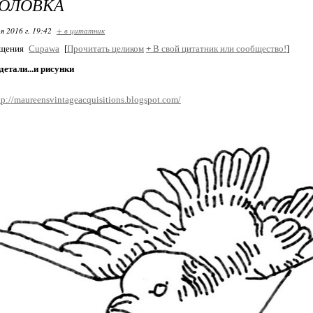
ГОЛОВКА
я 2016 г. 19:42
+ в цитатник
бщения
Cupawa
[
Прочитать целиком
+
В свой цитатник или сообщество!
]
детали...и рисунки
tp://maureensvintageacquisitions.blogspot.com/