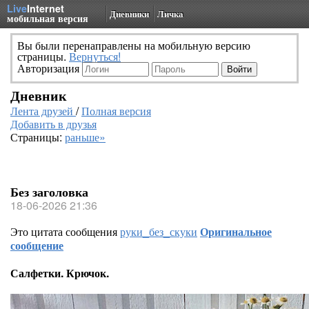
Live
Internet
Дневники
Личка
мобильная версия
Вы были перенаправлены на мобильную версию
страницы.
Вернуться!
Авторизация
Дневник
Лента друзей
/
Полная версия
Добавить в друзья
Страницы:
раньше»
Без заголовка
18-06-2026 21:36
Это цитата сообщения
руки_без_скуки
Оригинальное
сообщение
Салфетки. Крючок.