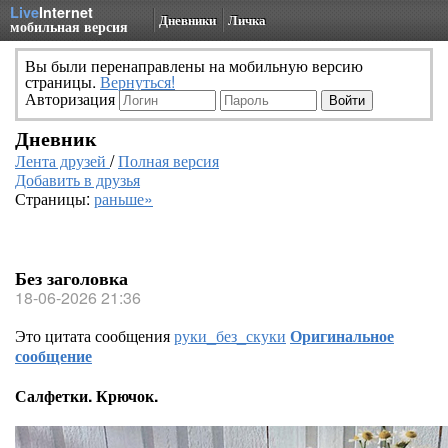
Live
Internet
Дневники
Личка
мобильная версия
Вы были перенаправлены на мобильную версию
страницы.
Вернуться!
Авторизация
Дневник
Лента друзей
/
Полная версия
Добавить в друзья
Страницы:
раньше»
Без заголовка
18-06-2026 21:36
Это цитата сообщения
руки_без_скуки
Оригинальное
сообщение
Салфетки. Крючок.