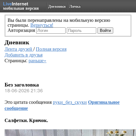
Live
Internet
Дневники
Личка
мобильная версия
Вы были перенаправлены на мобильную версию
страницы.
Вернуться!
Авторизация
Дневник
Лента друзей
/
Полная версия
Добавить в друзья
Страницы:
раньше»
Без заголовка
18-06-2026 21:36
Это цитата сообщения
руки_без_скуки
Оригинальное
сообщение
Салфетки. Крючок.