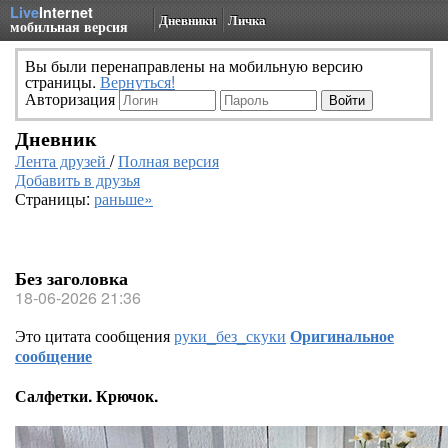
Live
Internet
Дневники
Личка
мобильная версия
Вы были перенаправлены на мобильную версию
страницы.
Вернуться!
Авторизация
Дневник
Лента друзей
/
Полная версия
Добавить в друзья
Страницы:
раньше»
Без заголовка
18-06-2026 21:36
Это цитата сообщения
руки_без_скуки
Оригинальное
сообщение
Салфетки. Крючок.