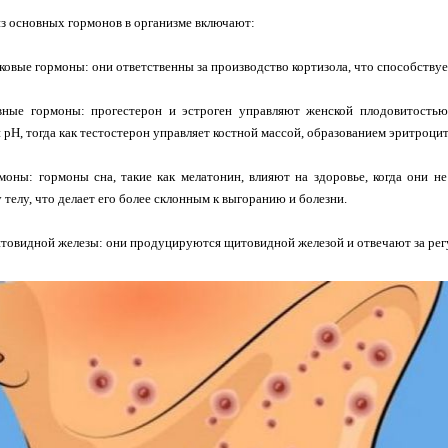
з основных гормонов в организме включают:
овые гормоны: они ответственны за производство кортизола, что способствуе
вные гормоны: прогестерон и эстроген управляют женской плодовитость
 рН, тогда как тестостерон управляет костной массой, образованием эритроци
оны: гормоны сна, такие как мелатонин, влияют на здоровье, когда они н
 телу, что делает его более склонным к выгоранию и болезни.
овидной железы: они продуцируются щитовидной железой и отвечают за рег