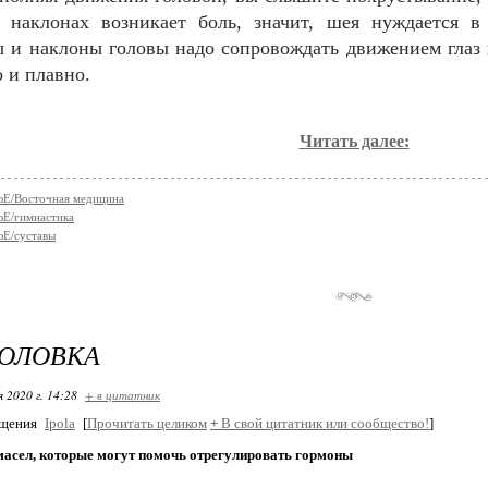
 наклонах возникает боль, значит, шея нуждается в
 и наклоны головы надо сопровождать движением глаз
 и плавно.
Читать далее:
Е/Восточная медицина
Е/гимнастика
Е/суставы
ГОЛОВКА
я 2020 г. 14:28
+ в цитатник
бщения
Ipola
[
Прочитать целиком
+
В свой цитатник или сообщество!
]
масел, которые могут помочь отрегулировать гормоны