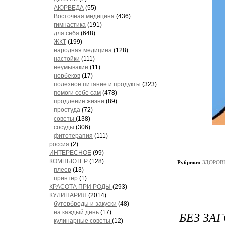
АЮРВЕДА
(55)
Восточная медицина
(436)
гимнастика
(191)
для себя
(648)
ЖКТ
(199)
народная медицина
(128)
настойки
(111)
неумывакин
(11)
норбеков
(17)
полезное питание и продукты
(323)
помоги себе сам
(478)
продление жиэни
(89)
простуда
(72)
советы
(138)
сосуды
(306)
фитотерапия
(111)
россия
(2)
ИНТЕРЕСНОЕ
(99)
КОМПЬЮТЕР
(128)
Рубрики:
ЗДОРОВЬ
плеер
(13)
принтер
(1)
КРАСОТА ПРИ РОДЫ
(293)
КУЛИНАРИЯ
(2014)
бутерброды и закуски
(48)
на каждый день
(17)
БЕЗ ЗА
кулинарные советы
(12)