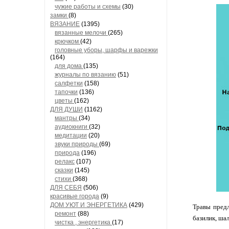
чужие работы и схемы
(30)
замки
(8)
ВЯЗАНИЕ
(1395)
вязанные мелочи
(265)
крючком
(42)
головные уборы, шарфы и варежки
(164)
для дома
(135)
журналы по вязанию
(51)
салфетки
(158)
тапочки
(136)
цветы
(162)
ДЛЯ ДУШИ
(1162)
мантры
(34)
аудиокниги
(32)
медитации
(20)
звуки природы
(69)
природа
(196)
релакс
(107)
сказки
(145)
стихи
(368)
ДЛЯ СЕБЯ
(506)
красивые города
(9)
ДОМ УЮТ И ЭНЕРГЕТИКА
(429)
Травы предл
ремонт
(88)
базилик, ша
чистка , энергетика
(17)