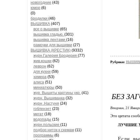
новогодние
(43)
юмор
(6)
(0)
бродилки
(46)
ВЫШИВКА
(407)
все о вышивке
(65)
вышивка гладью.
(301)
вышивка лентами
(16)
рамочки для вышивки
(27)
ВЫШИВКА (КРЕСТИК)
(9332)
журн.Галерия Бродерия
(77)
жив.кошки
(62)
Рубрики:
ВЫШИВКА
леврон
(62)
для кухни
(59)
химера
(53)
алиса
(51)
миниатюры
(50)
жур. Вышиты картины укр.
(41)
БЕЗ ЗА
журн. Вышиванка
(32)
журн .Настуня
(24)
Вторник, 21 Январ
гоблензет
(23)
мегат
(18)
Это цитата соо
водопады
(15)
журн.польские
(11)
ЛУЧШИЕ 
подбор ниток к схемам
(11)
программы
(6)
Если, вы