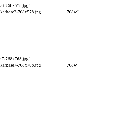
se3-768x578.jpg"
.volochnom-karkase3-768x578.jpg 768w"
se7-768x768.jpg"
.volochnom-karkase7-768x768.jpg 768w"