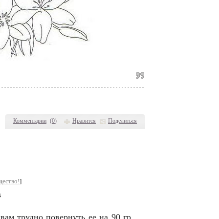
Комментарии
(
0
)
Нравится
Поделиться
щество!
]
В
ам трудно повернуть ее на 90 гр.