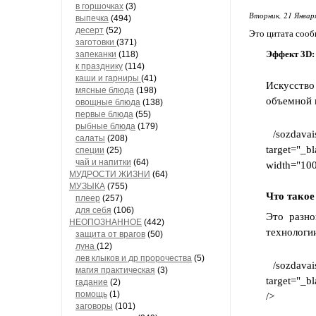
в горшочках
(3)
Вторник, 21 Январ
выпечка
(494)
десерт
(52)
Это цитата соо
заготовки
(371)
Эффект 3D:
запеканки
(118)
к празднику
(114)
каши и гарниры
(41)
Искусство
мясные блюда
(198)
объемной 
овощные блюда
(138)
первые блюда
(55)
рыбные блюда
(179)
/sozdava
салаты
(208)
target="_
специи
(25)
чай и напитки
(64)
width="100
МУДРОСТИ ЖИЗНИ
(64)
МУЗЫКА
(755)
Что тако
плеер
(257)
для себя
(106)
Это разно
НЕОПОЗНАННОЕ
(442)
технологи
защита от врагов
(50)
луна
(12)
лев клыков и др пророчества
(5)
/sozdava
магия практическая
(3)
target="_b
гадание
(2)
помощь
(1)
/>
заговоры
(101)