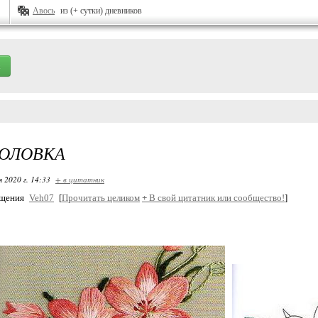
Авось
из (+ сутки) дневников
ГОЛОВКА
я 2020 г. 14:33
+ в цитатник
бщения
Veh07
[
Прочитать целиком
+
В свой цитатник или сообщество!
]