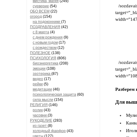
мистика, магия
(249)
/sozdava
суеверие
(54)
ОБО ВСЕМ
(22)
target="_
огород
(154)
width="147
на подоконнике
(7)
ПОЗДРАВЛЕНИЯ
(42)
с 8 марта
(4)
с днем рождения
(9)
с новым годом
(17)
с рождеством
(12)
ПОЛЕЗНОЕ
(138)
ПСИХОЛОГИЯ
(806)
/sozdava
биоэнергетика
(208)
эмоции
(108)
target="_
эзотерика
(87)
width="108
видео
(17)
рейки
(5)
Разберем
медитации
(46)
психологическая защита
(60)
сила мысли
(154)
Для выш
РЕЛИГИЯ
(146)
ролик
(43)
Мули
часовни
(3)
РУКОДЕЛИЕ
(283)
Канв
из газет
(8)
Игол
холодный фарфор
(43)
цветы
(127)