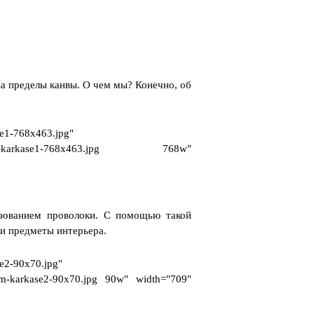
за пределы канвы. О чем мы? Конечно, об
se1-768x463.jpg"
.volochnom-karkase1-768x463.jpg 768w"
ьзованием проволоки. С помощью такой
и предметы интерьера.
e2-90x70.jpg"
hnom-karkase2-90x70.jpg 90w" width="709"