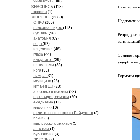
химчистка
(188)
ЖИВОПИСЬ
(118)
Некоторые и
норвегия
(1)
ЗДОРОВЬЕ
(3680)
Надпочечник
ОНКО
(285)
полезное видео
(113)
суставы
(90)
Репродукти
анатомия
(69)
вагинальный
вода
(62)
исцеление
(48)
глаза
(44)
Сонные горм
иммунитет
(39)
ущерб всему
папилломы
(33)
иога
(31)
лимфа
(31)
Гормоны щит
медицина
(28)
кит мед ЦИ
(28)
здоровье и психика
(28)
щитовидка,гормоны
(20)
ежедневно
(11)
кишечник
(10)
целительные секреты Байдужего
(8)
почки
(6)
мир русского знахаря
(5)
анализы
(4)
бубновский
(3)
ДИКУЛЬ
(2)