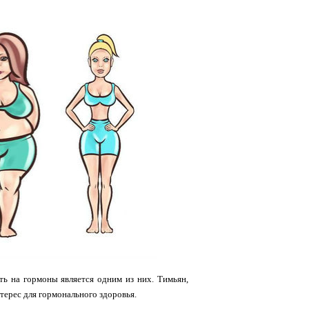
ть на гормоны является одним из них. Тимьян,
терес для гормонального здоровья.