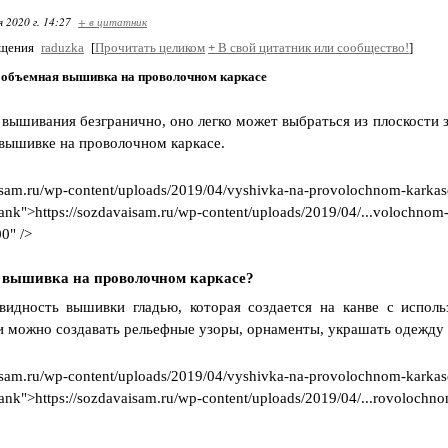
я 2020 г. 14:27
+ в цитатник
бщения
raduzka
[
Прочитать целиком
+
В свой цитатник или сообщество!
]
 объемная вышивка на проволочном каркасе
 вышивания безгранично, оно легко может выбраться из плоскости 
вышивке на проволочном каркасе.
isam.ru/wp-content/uploads/2019/04/vyshivka-na-provolochnom-karka
blank">https://sozdavaisam.ru/wp-content/uploads/2019/04/..
0" />
е вышивка на проволочном каркасе?
видность вышивки гладью, которая создается на канве с испол
и можно создавать рельефные узоры, орнаменты, украшать одежду 
isam.ru/wp-content/uploads/2019/04/vyshivka-na-provolochnom-karkas
lank">https://sozdavaisam.ru/wp-content/uploads/2019/04/...rovoloc