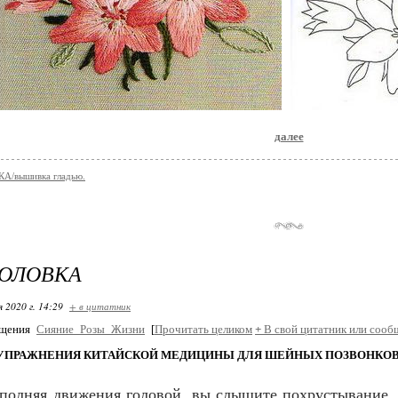
далее
/вышивка гладью.
ГОЛОВКА
я 2020 г. 14:29
+ в цитатник
бщения
Сияние_Розы_Жизни
[
Прочитать целиком
+
В свой цитатник или сооб
УПРАЖНЕНИЯ КИТАЙСКОЙ МЕДИЦИНЫ ДЛЯ ШЕЙНЫХ ПОЗВОНКО
полняя движения головой, вы слышите похрустывание, в