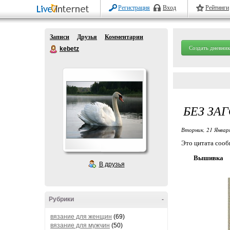
Регистрация
Вход
Рейтинги
Записи
Друзья
Комментарии
Создать дневник
kebetz
БЕЗ ЗА
Вторник, 21 Январ
Это цитата соо
Вышивка
В друзья
Рубрики
-
вязание для женщин
(69)
вязание для мужчин
(50)