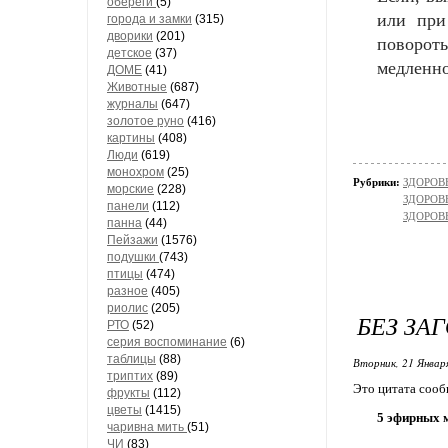
обереги
(5)
или при
города и замки
(315)
дворики
(201)
повороты
детское
(37)
медленно
ДОМЕ
(41)
Животные
(687)
журналы
(647)
золотое руно
(416)
картины
(408)
Люди
(619)
монохром
(25)
Рубрики:
ЗДОРОВЬ
морские
(228)
ЗДОРОВЬ
панели
(112)
ЗДОРОВЬ
панна
(44)
Пейзажи
(1576)
подушки
(743)
птицы
(474)
разное
(405)
риолис
(205)
БЕЗ ЗА
РТО
(52)
серия воспоминание
(6)
таблицы
(88)
Вторник, 21 Январ
триптих
(89)
Это цитата соо
фрукты
(112)
цветы
(1415)
5 эфирных 
чаривна мить
(51)
ЧИ
(83)