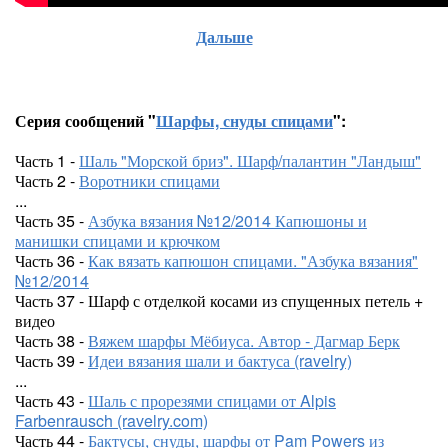
Дальше
Серия сообщений "
Шарфы, снуды спицами
":
Часть 1 -
Шаль "Морской бриз". Шарф/палантин "Ландыш"
Часть 2 -
Воротники спицами
...
Часть 35 -
Азбука вязания №12/2014 Капюшоны и
манишки спицами и крючком
Часть 36 -
Как вязать капюшон спицами. "Азбука вязания"
№12/2014
Часть 37 - Шарф с отделкой косами из спущенных петель +
видео
Часть 38 -
Вяжем шарфы Мёбиуса. Автор - Дагмар Берк
Часть 39 -
Идеи вязания шали и бактуса (ravelry)
...
Часть 43 -
Шаль с прорезями спицами от Alpis
Farbenrausch (ravelry.com)
Часть 44 -
Бактусы, снуды, шарфы от Pam Powers из