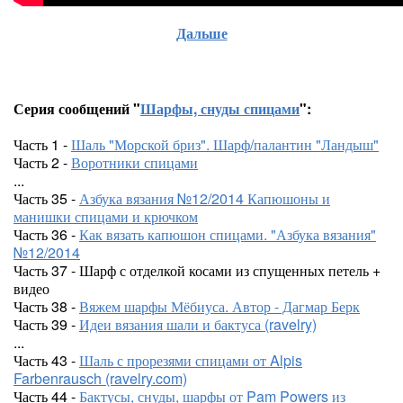
Дальше
Серия сообщений "
Шарфы, снуды спицами
":
Часть 1 -
Шаль "Морской бриз". Шарф/палантин "Ландыш"
Часть 2 -
Воротники спицами
...
Часть 35 -
Азбука вязания №12/2014 Капюшоны и
манишки спицами и крючком
Часть 36 -
Как вязать капюшон спицами. "Азбука вязания"
№12/2014
Часть 37 - Шарф с отделкой косами из спущенных петель +
видео
Часть 38 -
Вяжем шарфы Мёбиуса. Автор - Дагмар Берк
Часть 39 -
Идеи вязания шали и бактуса (ravelry)
...
Часть 43 -
Шаль с прорезями спицами от Alpis
Farbenrausch (ravelry.com)
Часть 44 -
Бактусы, снуды, шарфы от Pam Powers из