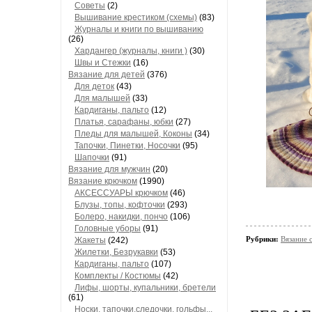
Советы
(2)
Вышивание крестиком (схемы)
(83)
Журналы и книги по вышиванию
(26)
Хардангер (журналы, книги )
(30)
Швы и Стежки
(16)
Вязание для детей
(376)
Для деток
(43)
Для малышей
(33)
Кардиганы, пальто
(12)
Платья, сарафаны, юбки
(27)
Пледы для малышей, Коконы
(34)
Тапочки, Пинетки, Носочки
(95)
Шапочки
(91)
Вязание для мужчин
(20)
Вязание крючком
(1990)
АКСЕССУАРЫ крючком
(46)
Блузы, топы, кофточки
(293)
Болеро, накидки, пончо
(106)
Головные уборы
(91)
Рубрики:
Вязание 
Жакеты
(242)
Жилетки, Безрукавки
(53)
Кардиганы, пальто
(107)
Комплекты / Костюмы
(42)
Лифы, шорты, купальники, бретели
(61)
Носки, тапочки,следочки, гольфы...