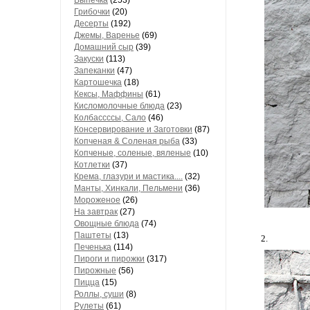
Выпечка
(253)
Грибочки
(20)
Десерты
(192)
Джемы, Варенье
(69)
Домашний сыр
(39)
Закуски
(113)
Запеканки
(47)
Картошечка
(18)
Кексы, Маффины
(61)
Кисломолочные блюда
(23)
Колбассссы, Сало
(46)
Консервирование и Заготовки
(87)
Копченая & Соленая рыба
(33)
Копченые, соленые, вяленые
(10)
Котлетки
(37)
Крема, глазури и мастика....
(32)
Манты, Хинкали, Пельмени
(36)
Мороженое
(26)
На завтрак
(27)
Овощные блюда
(74)
Паштеты
(13)
2.
Печенька
(114)
Пироги и пирожки
(317)
Пирожные
(56)
Пицца
(15)
Роллы, суши
(8)
Рулеты
(61)