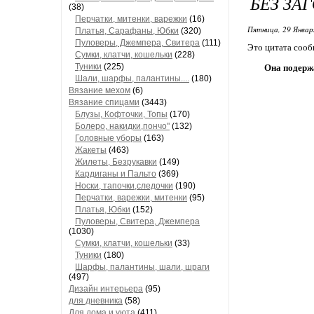
БЕЗ ЗА
(38)
Перчатки, митенки, варежки
(16)
Пятница, 29 Январ
Платья, Сарафаны, Юбки
(320)
Пуловеры, Джемпера, Свитера
(111)
Это цитата соо
Сумки, клатчи, кошельки
(228)
Туники
(225)
Она подержа
Шали, шарфы, палантины....
(180)
Вязание мехом
(6)
Вязание спицами
(3443)
Блузы, Кофточки, Топы
(170)
Болеро, накидки,пончо"
(132)
Головные уборы
(163)
Жакеты
(463)
Жилеты, Безрукавки
(149)
Кардиганы и Пальто
(369)
Носки, тапочки,следочки
(190)
Перчатки, варежки, митенки
(95)
Платья, Юбки
(152)
Пуловеры, Свитера, Джемпера
(1030)
Сумки, клатчи, кошельки
(33)
Туники
(180)
Шарфы, палантины, шали, шраги
(497)
Дизайн интерьера
(95)
для дневника
(58)
Для дома и уюта
(411)