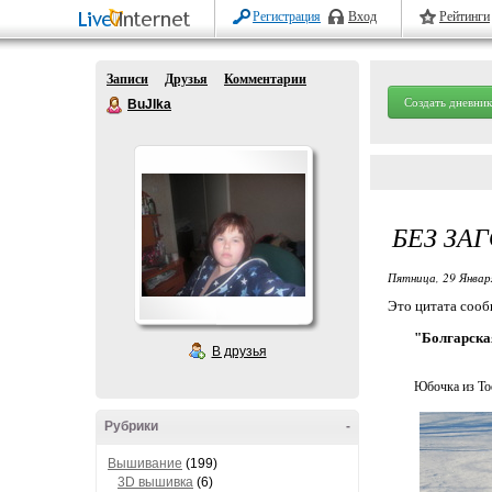
Регистрация
Вход
Рейтинги
Записи
Друзья
Комментарии
Создать дневник
BuJIka
БЕЗ ЗА
Пятница, 29 Январ
Это цитата соо
"Болгарска
В друзья
Юбочка из То
Рубрики
-
Вышивание
(199)
3D вышивка
(6)