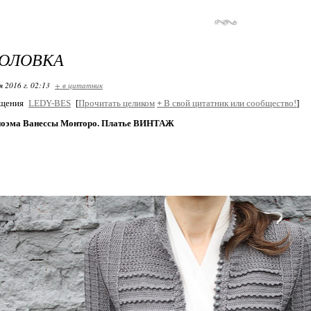
ГОЛОВКА
я 2016 г. 02:13
+ в цитатник
бщения
LEDY-BES
[
Прочитать целиком
+
В свой цитатник или сообщество!
]
поэма Ванессы Монторо. Платье ВИНТАЖ