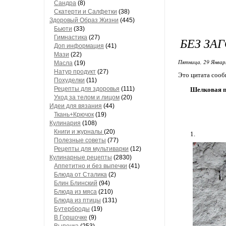
Сандра
(8)
Скатерти и Салфетки
(38)
Здоровый Образ Жизни
(445)
Бьюти
(33)
Гимнастика
(27)
БЕЗ ЗА
Доп информация
(41)
Мази
(22)
Пятница, 29 Январ
Масла
(19)
Натур продукт
(27)
Это цитата соо
Похуделки
(11)
Рецепты для здоровья
(111)
Шелковая 
Уход за телом и лицом
(20)
Идеи для вязания
(44)
Ткань+Крючок
(19)
Кулинария
(108)
Книги и журналы
(20)
1.
Полезные советы
(77)
Рецепты для мультиварки
(12)
Кулинарные рецепты
(2830)
Аппетитно и без выпечки
(41)
Блюда от Сталика
(2)
Блин Блинский
(94)
Блюда из мяса
(210)
Блюда из птицы
(131)
Бутерброды
(19)
В Горшочке
(9)