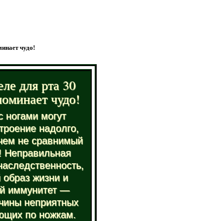
минает чудо!
ле для рта 30
поминает чудо!
 ногами могут
троение надолго,
 чем не сравнимый
! Неправильная
наследственность,
 образ жизни и
й иммунитет —
чины неприятных
ющих по ножкам.