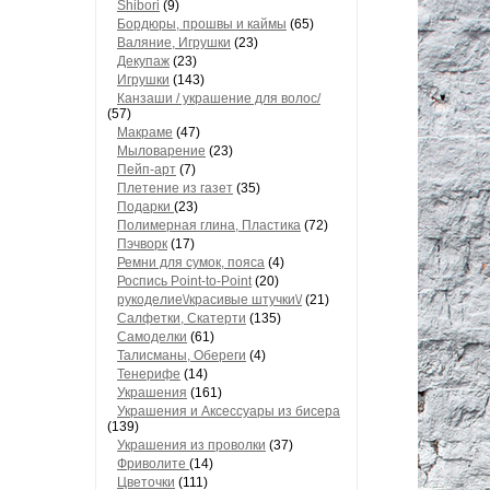
Shibori
(9)
Бордюры, прошвы и каймы
(65)
Валяние, Игрушки
(23)
Декупаж
(23)
Игрушки
(143)
Канзаши / украшение для волос/
(57)
Макраме
(47)
Мыловарение
(23)
Пейп-арт
(7)
Плетение из газет
(35)
Подарки
(23)
Полимерная глина, Пластика
(72)
Пэчворк
(17)
Ремни для сумок, пояса
(4)
Роспись Point-to-Point
(20)
рукоделиe\/красивые штучки\/
(21)
Салфетки, Скатерти
(135)
Самоделки
(61)
Талисманы, Обереги
(4)
Тенерифе
(14)
Украшения
(161)
Украшения и Аксессуары из бисера
(139)
Украшения из проволки
(37)
Фриволите
(14)
Цветочки
(111)