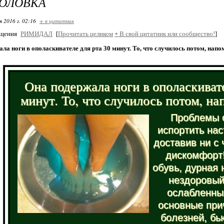
ГОЛОВКА
я 2016 г. 02:16
+ в цитатник
бщения
РИМИДАЛ
[
Прочитать целиком
+
В свой цитатник или сообщество!
]
ла ноги в ополаскивателе для рта 30 минут. То, что случилось потом, напо
Она подержала ноги в ополаскивате
минут. То, что случилось потом, на
Проблемы с
испортить нас
доставив ни с
дискомфорт
обувь, дурная 
нездоровый
ослабленны
основные при
болезней, бь