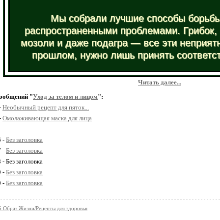
Мы собрали лучшие способы борьб
распространенными проблемами. Грибок, 
мозоли и даже подагра — все эти неприятн
прошлом, нужно лишь принять соответс
Читать далее...
ообщений "
Уход за телом и лицом
":
-
Необычный рецепт для пяток...
-
Омолаживающая маска для лица
6 -
Без заголовка
7 -
Без заголовка
 - Без заголовка
9 -
Без заголовка
0 -
Без заголовка
 Образ Жизни/Рецепты для здоровья