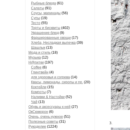
Рыбные блюда
(61)
Салаты
(91)
Соусы, маринады
(56)
Супы
(19)
Тесто
(55)
Торты и бисквиты
(402)
Украшение блюд
(9)
Фаршированные овощи
(17)
Хлеба, Несладкая выпечка
(39)
Шашлык
(13)
Мода и стиль
(18)
Музыка
(12)
Н@питки
(197)
Coffee
(6)
Глинтвейн
(4)
для здоровья и согрева
(14)
Квасы, лимонады, сиропы и пр.
(20)
Коктейли
(15)
Компоты
(7)
Наливки & Настойки
(52)
Чай
(13)
Обувь и аксессуары к ней
(27)
ОкСюморон
(6)
Очень, очень нужное
(51)
Полезные советы
(31)
3.
Рукоделие
(1224)