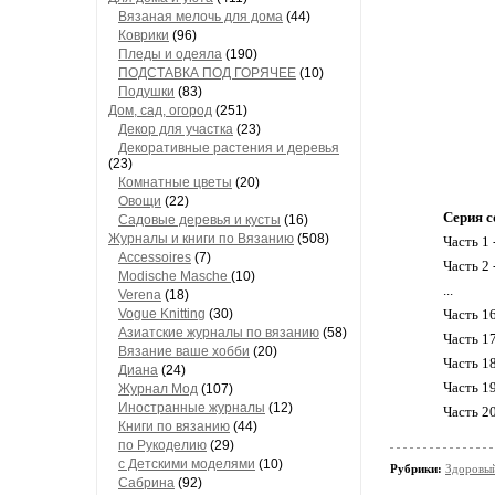
Вязаная мелочь для дома
(44)
Коврики
(96)
Пледы и одеяла
(190)
ПОДСТАВКА ПОД ГОРЯЧЕЕ
(10)
Подушки
(83)
Дом, сад, огород
(251)
Декор для участка
(23)
Декоративные растения и деревья
(23)
Комнатные цветы
(20)
Овощи
(22)
Серия с
Садовые деревья и кусты
(16)
Журналы и книги по Вязанию
(508)
Часть 1 
Accessoires
(7)
Часть 2 
Modische Masche
(10)
...
Verena
(18)
Vogue Knitting
(30)
Часть 1
Азиатские журналы по вязанию
(58)
Часть 1
Вязание ваше хобби
(20)
Часть 18
Диана
(24)
Часть 1
Журнал Мод
(107)
Иностранные журналы
(12)
Часть 2
Книги по вязанию
(44)
по Рукоделию
(29)
с Детскими моделями
(10)
Рубрики:
Здоровый
Сабрина
(92)