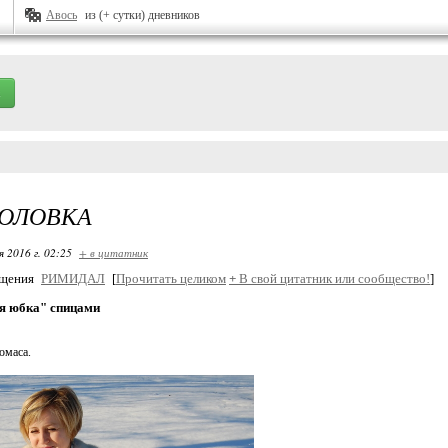
Авось
из (+ сутки) дневников
ГОЛОВКА
я 2016 г. 02:25
+ в цитатник
бщения
РИМИДАЛ
[
Прочитать целиком
+
В свой цитатник или сообщество!
]
я юбка" спицами
омаса.