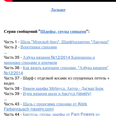
Дальше
Серия сообщений "
Шарфы, снуды спицами
":
Часть 1 -
Шаль "Морской бриз". Шарф/палантин "Ландыш"
Часть 2 -
Воротники спицами
...
Часть 35 -
Азбука вязания №12/2014 Капюшоны и
манишки спицами и крючком
Часть 36 -
Как вязать капюшон спицами. "Азбука вязания"
№12/2014
Часть 37 - Шарф с отделкой косами из спущенных петель +
видео
Часть 38 -
Вяжем шарфы Мёбиуса. Автор - Дагмар Берк
Часть 39 -
Идеи вязания шали и бактуса (ravelry)
...
Часть 43 -
Шаль с прорезями спицами от Alpis
Farbenrausch (ravelry.com)
Часть 44 -
Бактусы, снуды, шарфы от Pam Powers из