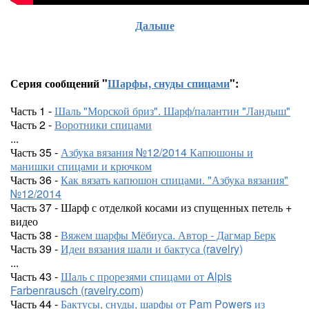
Дальше
Серия сообщений "
Шарфы, снуды спицами
":
Часть 1 -
Шаль "Морской бриз". Шарф/палантин "Ландыш"
Часть 2 -
Воротники спицами
...
Часть 35 -
Азбука вязания №12/2014 Капюшоны и
манишки спицами и крючком
Часть 36 -
Как вязать капюшон спицами. "Азбука вязания"
№12/2014
Часть 37 - Шарф с отделкой косами из спущенных петель +
видео
Часть 38 -
Вяжем шарфы Мёбиуса. Автор - Дагмар Берк
Часть 39 -
Идеи вязания шали и бактуса (ravelry)
...
Часть 43 -
Шаль с прорезями спицами от Alpis
Farbenrausch (ravelry.com)
Часть 44 -
Бактусы, снуды, шарфы от Pam Powers из