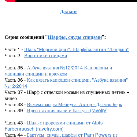
Дальше
Серия сообщений "
Шарфы, снуды спицами
":
Часть 1 -
Шаль "Морской бриз". Шарф/палантин "Ландыш"
Часть 2 -
Воротники спицами
...
Часть 35 -
Азбука вязания №12/2014 Капюшоны и
манишки спицами и крючком
Часть 36 -
Как вязать капюшон спицами. "Азбука вязания"
№12/2014
Часть 37 - Шарф с отделкой косами из спущенных петель +
видео
Часть 38 -
Вяжем шарфы Мёбиуса. Автор - Дагмар Берк
Часть 39 -
Идеи вязания шали и бактуса (ravelry)
...
Часть 43 -
Шаль с прорезями спицами от Alpis
Farbenrausch (ravelry.com)
Часть 44 -
Бактусы, снуды, шарфы от Pam Powers из