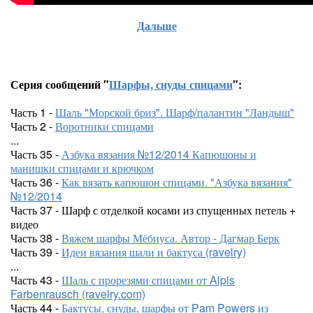
Дальше
Серия сообщений "
Шарфы, снуды спицами
":
Часть 1 -
Шаль "Морской бриз". Шарф/палантин "Ландыш"
Часть 2 -
Воротники спицами
...
Часть 35 -
Азбука вязания №12/2014 Капюшоны и
манишки спицами и крючком
Часть 36 -
Как вязать капюшон спицами. "Азбука вязания"
№12/2014
Часть 37 - Шарф с отделкой косами из спущенных петель +
видео
Часть 38 -
Вяжем шарфы Мёбиуса. Автор - Дагмар Берк
Часть 39 -
Идеи вязания шали и бактуса (ravelry)
...
Часть 43 -
Шаль с прорезями спицами от Alpis
Farbenrausch (ravelry.com)
Часть 44 -
Бактусы, снуды, шарфы от Pam Powers из