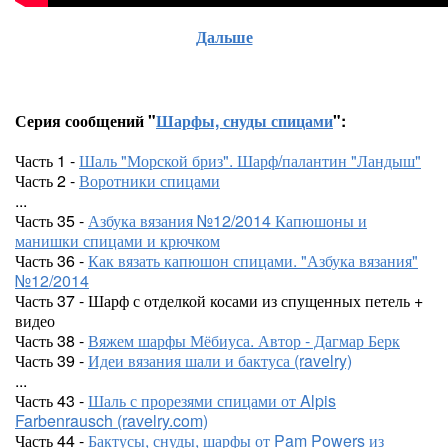
Дальше
Серия сообщений "
Шарфы, снуды спицами
":
Часть 1 -
Шаль "Морской бриз". Шарф/палантин "Ландыш"
Часть 2 -
Воротники спицами
...
Часть 35 -
Азбука вязания №12/2014 Капюшоны и
манишки спицами и крючком
Часть 36 -
Как вязать капюшон спицами. "Азбука вязания"
№12/2014
Часть 37 - Шарф с отделкой косами из спущенных петель +
видео
Часть 38 -
Вяжем шарфы Мёбиуса. Автор - Дагмар Берк
Часть 39 -
Идеи вязания шали и бактуса (ravelry)
...
Часть 43 -
Шаль с прорезями спицами от Alpis
Farbenrausch (ravelry.com)
Часть 44 -
Бактусы, снуды, шарфы от Pam Powers из