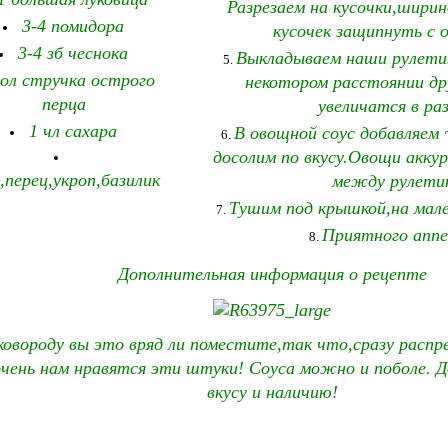
Разрезаем на кусочки,шири
3-4 помидора
кусочек защипнуть с 
3-4 зб чеснока
Выкладываем наши рулетик
ол стручка острого
некотором расстоянии др
перца
увеличатся в раз
1 чл сахара
В овощной соус добавляем 
досолим по вкусу.Овощи акку
,перец,укроп,базилик
между рулети
Тушим под крышкой,на мален
Приятного апп
Дополнительная информация о рецепте
ковороду вы это вряд ли поместите,так что,сразу распре
чень нам нравятся эти штуки! Соуса можно и поболе. 
вкусу и наличию!