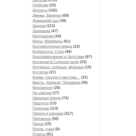
Выпечка
(253)
Грибочки
(20)
Десерты
(192)
Джемы, Варенье
(69)
Домашний сыр
(39)
Закуски
(113)
Запеканки
(47)
Картошечка
(18)
Кексы, Маффины
(61)
Кисломолочные блюда
(23)
Колбассссы, Сало
(46)
Консервирование и Заготовки
(87)
Копченая & Соленая рыба
(33)
Копченые, соленые, вяленые
(10)
Котлетки
(37)
Крема, глазури и мастика....
(32)
Манты, Хинкали, Пельмени
(36)
Мороженое
(26)
На завтрак
(27)
Овощные блюда
(74)
Паштеты
(13)
Печенька
(114)
Пироги и пирожки
(317)
Пирожные
(56)
Пицца
(15)
Роллы, суши
(8)
Рулеты
(61)