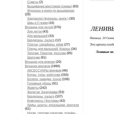
Советы
(2)
Вышивание крестиком (схемы)
(83)
Журналы и книги по вышиванию
(26)
Хардангер (журналы, книги )
(30)
Швы и Стежки
(16)
ЛЕНИВЫ
Вязание для детей
(376)
Для деток
(43)
Для малышей
(33)
Пятница, 20 Сентя
Кардиганы, пальто
(12)
Это цитата соо
Платья, сарафаны, юбки
(27)
Пледы для малышей, Коконы
(34)
Ленивые пе
Тапочки, Пинетки, Носочки
(95)
Шапочки
(91)
Вязание для мужчин
(20)
Вязание крючком
(1990)
АКСЕССУАРЫ крючком
(46)
Блузы, топы, кофточки
(293)
Болеро, накидки, пончо
(106)
Головные уборы
(91)
Жакеты
(242)
Жилетки, Безрукавки
(53)
Кардиганы, пальто
(107)
Комплекты / Костюмы
(42)
Лифы, шорты, купальники, бретели
(61)
Носки, тапочки,следочки, гольфы...