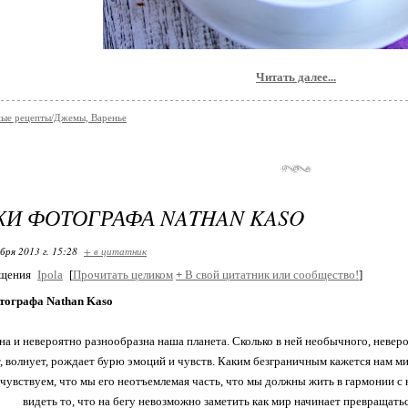
Читать далее...
ые рецепты/Джемы, Варенье
И ФОТОГРАФА NATHAN KASO
бря 2013 г. 15:28
+ в цитатник
бщения
Ipola
[
Прочитать целиком
+
В свой цитатник или сообщество!
]
тографа Nathan Kaso
на и невероятно разнообразна наша планета. Сколько в ней необычного, неверо
т, волнует, рождает бурю эмоций и чувств. Каким безграничным кажется нам 
, чувствуем, что мы его неотъемлемая часть, что мы должны жить в гармонии с
видеть то, что на бегу невозможно заметить как мир начинает превращатьс