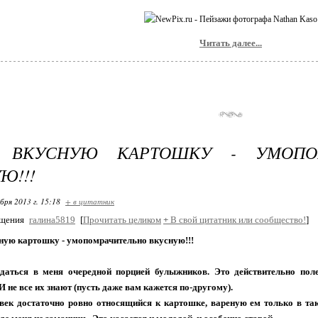
Читать далее...
 ВКУСНУЮ КАРТОШКУ - УМОПОМ
Ю!!!
бря 2013 г. 15:18
+ в цитатник
бщения
галина5819
[
Прочитать целиком
+
В свой цитатник или сообщество!
]
ную картошку - умопомрачительно вкусную!!!
даться в меня очередной порцией булыжников. Это действительно пол
И не все их знают (пусть даже вам кажется по-другому).
овек достаточно ровно относящийся к картошке, вареную ем только в та