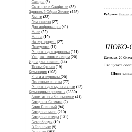
Сандра
(8)
Скатерти и Салфетки
(38)
Здоровый Образ Жизни
(445)
Рубрики:
Кулинарн
Бьюти
(33)
Гимнастика
(27)
Доп информация
(41)
Мази
(22)
Масла
(19)
Натур продукт
(27)
ШОКО-
Похуделки
(11)
Рецепты для здоровья
(111)
Уход за телом и лицом
(20)
Пятница, 20 Сентя
Идеи для вязания
(44)
Это цитата соо
Ткань+Крючок
(19)
Кулинария
(108)
Шоко-слива
Книги и журналы
(20)
Полезные советы
(77)
Рецепты для мультиварки
(12)
Кулинарные рецепты
(2830)
Аппетитно и без выпечки
(41)
Блюда от Сталика
(2)
Блин Блинский
(94)
Блюда из мяса
(210)
Блюда из птицы
(131)
Бутерброды
(19)
В Горшочке
(9)