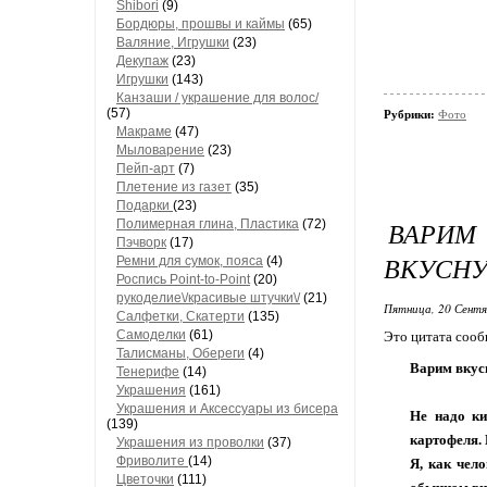
Shibori
(9)
Бордюры, прошвы и каймы
(65)
Валяние, Игрушки
(23)
Декупаж
(23)
Игрушки
(143)
Канзаши / украшение для волос/
(57)
Рубрики:
Фото
Макраме
(47)
Мыловарение
(23)
Пейп-арт
(7)
Плетение из газет
(35)
Подарки
(23)
ВАРИМ
Полимерная глина, Пластика
(72)
Пэчворк
(17)
ВКУСНУ
Ремни для сумок, пояса
(4)
Роспись Point-to-Point
(20)
рукоделиe\/красивые штучки\/
(21)
Пятница, 20 Сентя
Салфетки, Скатерти
(135)
Самоделки
(61)
Это цитата соо
Талисманы, Обереги
(4)
Варим вкус
Тенерифе
(14)
Украшения
(161)
Украшения и Аксессуары из бисера
Не надо ки
(139)
картофеля. 
Украшения из проволки
(37)
Фриволите
(14)
Я, как чел
Цветочки
(111)