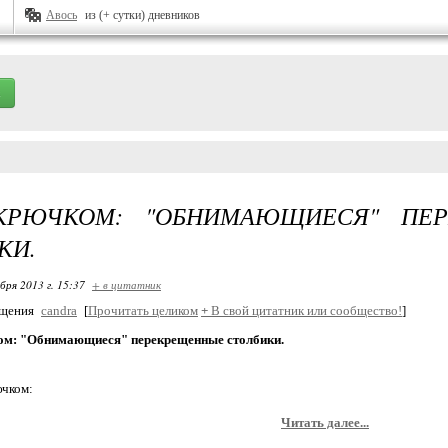
Авось
из (+ сутки) дневников
КРЮЧКОМ: "ОБНИМАЮЩИЕСЯ" ПЕ
КИ.
бря 2013 г. 15:37
+ в цитатник
бщения
candra
[
Прочитать целиком
+
В свой цитатник или сообщество!
]
ом: "Обнимающиеся" перекрещенные столбики.
Читать далее...