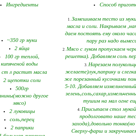
Ингредиенты
Способ пригот
Замешиваем тесто из мук
масла и соли. Накрываем ,н
даем постоять ему около час
~350 гр муки
пару раз надо выме
2 яйца
Мясо с луком пропускаем чер
решетка). Добавляем соль пе
100 гр теплой,
кипяченой воды
Нарезаем полукольц
желаете)лук,паприку и слегк
 ст л растит масла
же порезанный кусочками по
2 щепотки соли
5-10. Добавляем измельченны
500гр
зелень,соль,сахар,измельченн
анины(можно другое
тушим на мал огне е
мясо)
Присыпаем стол муко
2 луковицы
продолговато наше тес
соль,перец
захода),довольно тонко(но 
2 паприки
Сверху-фарш и закручивае
1 большая луковица