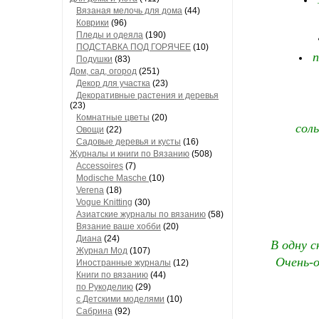
Вязаная мелочь для дома
(44)
Коврики
(96)
Пледы и одеяла
(190)
ПОДСТАВКА ПОД ГОРЯЧЕЕ
(10)
п
Подушки
(83)
Дом, сад, огород
(251)
Декор для участка
(23)
Декоративные растения и деревья
(23)
Комнатные цветы
(20)
соль
Овощи
(22)
Садовые деревья и кусты
(16)
Журналы и книги по Вязанию
(508)
Accessoires
(7)
Modische Masche
(10)
Verena
(18)
Vogue Knitting
(30)
Азиатские журналы по вязанию
(58)
Вязание ваше хобби
(20)
Диана
(24)
В одну с
Журнал Мод
(107)
Очень-о
Иностранные журналы
(12)
Книги по вязанию
(44)
по Рукоделию
(29)
с Детскими моделями
(10)
Сабрина
(92)