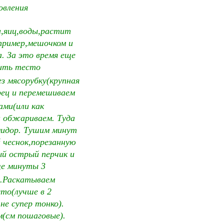
овления
и,яиц,воды,растит
апример,мешочком и
а. За это время еще
сить тесто
ез мясорубку(крупная
рец и перемешиваем
ами(или как
а обжариваем. Туда
мидор. Тушим минут
й чеснок,порезанную
ый острый перчик и
ще минуты 3
й.Раскатываем
то(лучше в 2
не супер тонко).
м(см пошаговые).