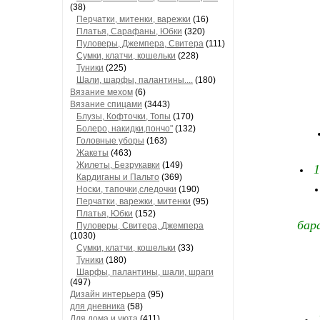
(38)
Перчатки, митенки, варежки
(16)
Платья, Сарафаны, Юбки
(320)
Пуловеры, Джемпера, Свитера
(111)
Сумки, клатчи, кошельки
(228)
Туники
(225)
Шали, шарфы, палантины....
(180)
Вязание мехом
(6)
Вязание спицами
(3443)
Блузы, Кофточки, Топы
(170)
Болеро, накидки,пончо"
(132)
Головные уборы
(163)
Жакеты
(463)
Жилеты, Безрукавки
(149)
1
Кардиганы и Пальто
(369)
Носки, тапочки,следочки
(190)
Перчатки, варежки, митенки
(95)
Платья, Юбки
(152)
бар
Пуловеры, Свитера, Джемпера
(1030)
Сумки, клатчи, кошельки
(33)
Туники
(180)
Шарфы, палантины, шали, шраги
(497)
Дизайн интерьера
(95)
для дневника
(58)
Для дома и уюта
(411)