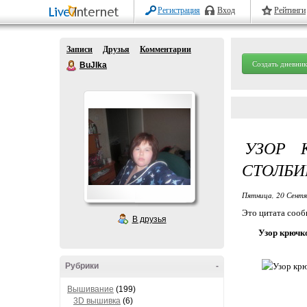
Регистрация
Вход
Рейтинги
Записи
Друзья
Комментарии
Создать дневник
BuJIka
УЗОР 
СТОЛБИ
Пятница, 20 Сентя
Это цитата соо
В друзья
Узор крючк
Рубрики
-
Вышивание
(199)
3D вышивка
(6)