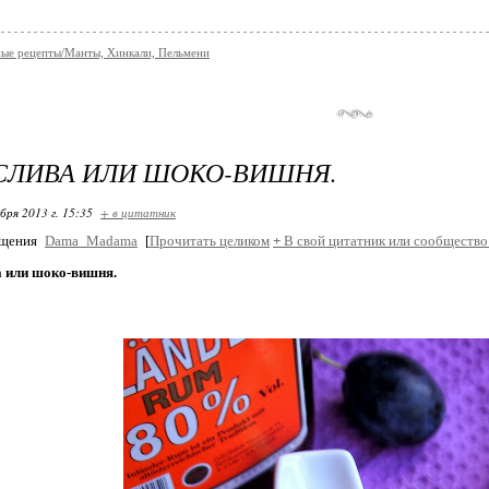
ые рецепты/Манты, Хинкали, Пельмени
СЛИВА ИЛИ ШОКО-ВИШНЯ.
бря 2013 г. 15:35
+ в цитатник
бщения
Dama_Madama
[
Прочитать целиком
+
В свой цитатник или сообщество
 или шоко-вишня.