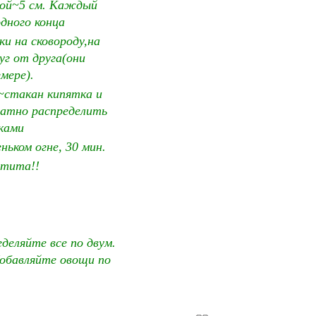
ной~5 см. Каждый
одного конца
и на сковороду,на
уг от друга(они
мере).
~стакан кипятка и
ратно распределить
ками
ьком огне, 30 мин.
етита!!
деляйте все по двум.
Добавляйте овощи по