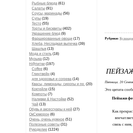
Рыбные блюда
(61)
Салаты
(91)
Соусы, маринады
(56)
Супы
(19)
Тесто
(55)
Торты и бисквиты
(402)
Украшение блюд
(9)
Фаршированные овощи
(17)
Рубрики:
Кулинарн
Хлеба, Несладкая выпечка
(39)
Шашлык
(13)
Мода и стиль
(18)
Музыка
(12)
Н@питки
(197)
ПЕЙЗАЖ
Coffee
(6)
Глинтвейн
(4)
для здоровья и согрева
(14)
Пятница, 20 Сентя
Квасы, лимонады, сиропы и пр.
(20)
Коктейли
(15)
Это цитата соо
Компоты
(7)
Пейзажи фо
Наливки & Настойки
(52)
Чай
(13)
Обувь и аксессуары к ней
(27)
Как прекрас
ОкСюморон
(6)
впечатляе
Очень, очень нужное
(51)
связь с ним
Полезные советы
(31)
Рукоделие
(1224)