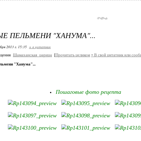
Е ПЕЛЬМЕНИ "ХАНУМА"...
бря 2013 г. 15:35
+ в цитатник
бщения
Шамаханская_царица
[
Прочитать целиком
+
В свой цитатник или сооб
льмени "Ханума"...
Пошаговые фото рецепта