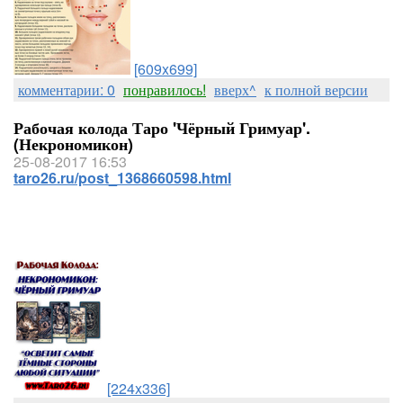
[609x699]
комментарии: 0
понравилось!
вверх^
к полной версии
Рабочая колода Таро 'Чёрный Гримуар'.
(Некрономикон)
25-08-2017 16:53
taro26.ru/post_1368660598.html
[224x336]