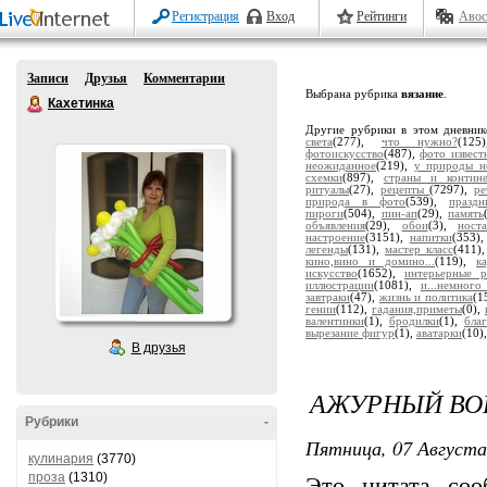
Регистрация
Вход
Рейтинги
Авос
Записи
Друзья
Комментарии
Выбрана рубрика
вязание
.
Кахетинка
Другие рубрики в этом дневни
света
(277),
что нужно?
(12
фотоискусство
(487),
фото извест
неожиданное
(219),
у природы н
схемки
(897),
страны и контин
ритуалы
(27),
рецепты
(7297),
ре
природа в фото
(539),
праздн
пироги
(504),
пин-ап
(29),
память
объявления
(29),
обои
(3),
носта
настроение
(3151),
напитки
(353)
легенды
(131),
мастер класс
(411)
кино,вино и домино...
(119),
к
искусство
(1652),
интерьерные р
иллюстрации
(1081),
и...немног
завтраки
(47),
жизнь и политика
(1
гении
(112),
гадания,приметы
(0),
валентинки
(1),
бродилки
(1),
бла
вырезание фигур
(1),
аватарки
(10)
В друзья
АЖУРНЫЙ ВО
Рубрики
-
Пятница, 07 Августа
кулинария
(3770)
проза
(1310)
Это цитата со