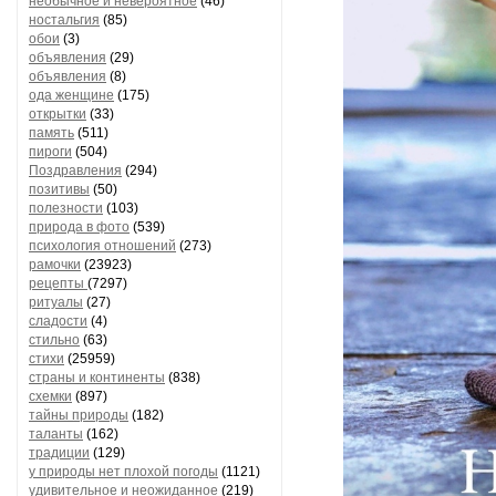
необычное и невероятное
(46)
ностальгия
(85)
обои
(3)
объявления
(29)
объявления
(8)
ода женщине
(175)
открытки
(33)
память
(511)
пироги
(504)
Поздравления
(294)
позитивы
(50)
полезности
(103)
природа в фото
(539)
психология отношений
(273)
рамочки
(23923)
рецепты
(7297)
ритуалы
(27)
сладости
(4)
стильно
(63)
стихи
(25959)
страны и континенты
(838)
схемки
(897)
тайны природы
(182)
таланты
(162)
традиции
(129)
у природы нет плохой погоды
(1121)
удивительное и неожиданное
(219)