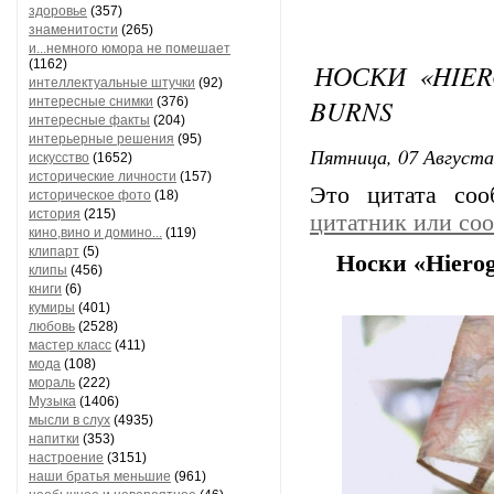
здоровье
(357)
знаменитости
(265)
и...немного юмора не помешает
(1162)
НОСКИ «HIER
интеллектуальные штучки
(92)
BURNS
интересные снимки
(376)
интересные факты
(204)
интерьерные решения
(95)
Пятница, 07 Августа
искусство
(1652)
исторические личности
(157)
Это цитата со
историческое фото
(18)
история
(215)
цитатник или со
кино,вино и домино...
(119)
клипарт
(5)
Носки «Hierog
клипы
(456)
книги
(6)
кумиры
(401)
любовь
(2528)
мастер класс
(411)
мода
(108)
мораль
(222)
Музыка
(1406)
мысли в слух
(4935)
напитки
(353)
настроение
(3151)
наши братья меньшие
(961)