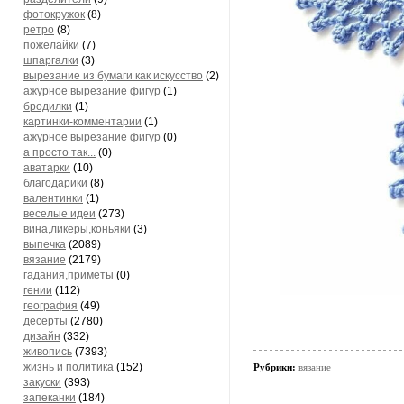
фотокружок
(8)
ретро
(8)
пожелайки
(7)
шпаргалки
(3)
вырезание из бумаги как искусство
(2)
ажурное вырезание фигур
(1)
бродилки
(1)
картинки-комментарии
(1)
ажурное вырезание фигур
(0)
а просто так...
(0)
аватарки
(10)
благодарики
(8)
валентинки
(1)
веселые идеи
(273)
вина,ликеры,коньяки
(3)
выпечка
(2089)
вязание
(2179)
гадания,приметы
(0)
гении
(112)
география
(49)
десерты
(2780)
дизайн
(332)
живопись
(7393)
жизнь и политика
(152)
Рубрики:
вязание
закуски
(393)
запеканки
(184)