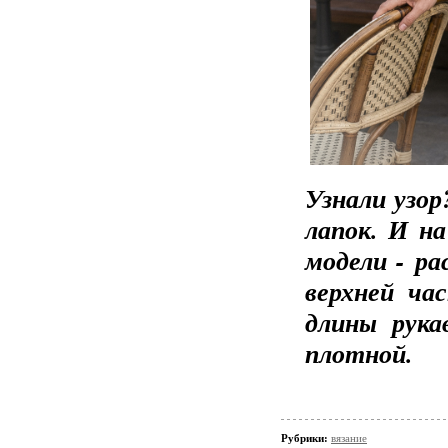
Узнали узо
лапок. И на
модели - ра
верхней ча
длины рука
плотной.
Рубрики:
вязание