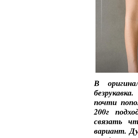
В оригина
безрукавка
почти попо
200г подх
связать ч
вариант. Д