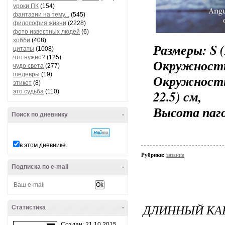
уроки ПК
(154)
фантазии на тему...
(545)
философия жизни
(2228)
фото известных людей
(6)
хобби
(408)
Размеры: S (
цитаты
(1008)
что нужно?
(125)
Окружность с
чудо света
(277)
шедевры
(19)
Окружность 
этикет
(8)
22.5) см,
это судьба
(110)
Высота пагол
Поиск по дневнику
-
в этом дневнике
Рубрики:
вязание
Подписка по e-mail
-
ДЛИННЫЙ КА
Статистика
-
Создан: 21.10.2015