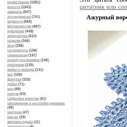
иллюстрации
(1081)
цитатник или со
красота
(1043)
акварель
(947)
Ажурный вор
это интересно
(741)
мудрости
(684)
фотоискусство
(487)
рукоделие
(449)
архитектура
(410)
поделки
(346)
эссе
(298)
натюрморты
(198)
сюрреализм
(197)
скульптура,фарфор
(148)
праздники
(135)
мифы и легенды
(131)
арт
(106)
фэнтези
(103)
добро
(71)
мое
(69)
притчи
(63)
Цифровое искуство
(61)
оформление и настройки дневника
(49)
завтраки
(47)
пин-ап
(29)
женские судьбы
(11)
разделители
(9)