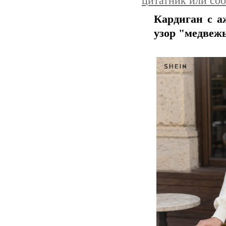
цитатник или со
Кардиган с 
узор "медвеж