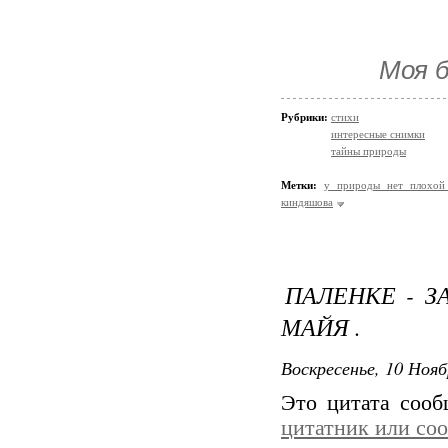
Моя б
Рубрики:
стихи
интересные снимки
тайны природы
Метки:
у природы нет плохой
киндяшова
ПАЛЕНКЕ - З
МАЙЯ .
Воскресенье, 10 Нояб
Это цитата соо
цитатник или со