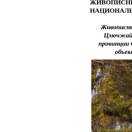
ЖИВОПИ
НАЦИОНАЛЬ
Живописны
Цзючжайг
провинции 
объек