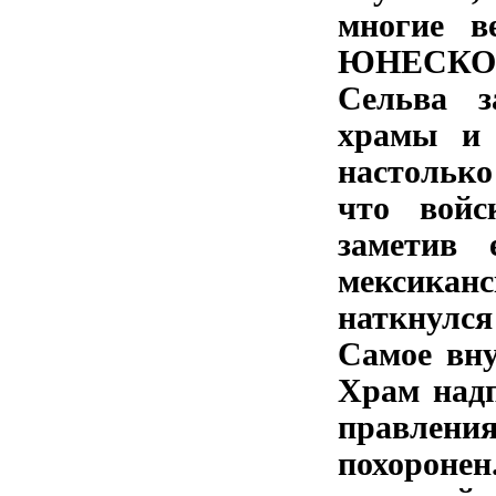
многие в
ЮНЕСКО
Сельва з
храмы и 
настолько
что войс
заметив 
мексика
наткнулс
Самое вну
Храм надп
правлен
похорон