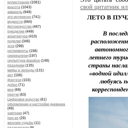
иллюстрации
(1081)
свой цитатник и
красота
(1043)
акварель
(948)
ЛЕТО В ПУ
это интересно
(741)
мудрости
(684)
фотоискусство
(487)
рукоделие
(449)
В послед
архитектура
(410)
расположенн
поделки
(346)
эссе
(298)
автономног
натюрморты
(198)
сюрреализм
(197)
летнего турис
скульптура,фарфор
(148)
страны насл
праздники
(135)
мифы и легенды
(131)
«водной идилл
арт
(106)
фэнтези
(103)
любуясь п
добро
(71)
корреспонде
мое
(69)
притчи
(63)
Цифровое искуство
(61)
оформление и настройки дневника
(49)
завтраки
(47)
пин-ап
(29)
женские судьбы
(11)
разделители
(9)