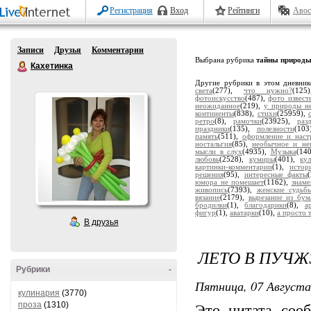
Регистрация
Вход
Рейтинги
Авос
Записи
Друзья
Комментарии
Выбрана рубрика
тайны природ
Кахетинка
Другие рубрики в этом дневни
света
(277),
что нужно?
(12
фотоискусство
(487),
фото извест
неожиданное
(219),
у природы н
континенты
(838),
стихи
(25959),
ретро
(8),
рамочки
(23925),
раз
праздники
(135),
полезности
(10
память
(511),
оформление и наст
ностальгия
(85),
необычное и не
мысли в слух
(4935),
Музыка
(14
любовь
(2528),
кумиры
(401),
ку
картинки-комментарии
(1),
истор
решения
(95),
интересные факты
юмора не помешает
(1162),
знаме
живопись
(7393),
женские судьб
вязание
(2179),
вырезание из бум
бродилки
(1),
благодарики
(8),
а
фигур
(1),
аватарки
(10),
а просто т
В друзья
ЛЕТО В ПУЧ
Рубрики
-
Пятница, 07 Августа
кулинария
(3770)
проза
(1310)
Это цитата со