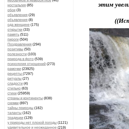
необычное и невероятное
(46)
этим увели
ностальгия
(85)
обои
(3)
объявления
(29)
((Ис
объявления
(8)
ода женщине
(175)
открытки
(33)
память
(511)
пироги
(504)
Поздравления
(294)
позитивы
(50)
полезности
(103)
природа в фото
(539)
психология отношений
(273)
рамочки
(23925)
рецепты
(7297)
ритуалы
(27)
сладости
(4)
стильно
(63)
стихи
(25959)
страны и континенты
(838)
схемки
(897)
тайны природы
(182)
таланты
(162)
традиции
(129)
у природы нет плохой погоды
(1121)
удивительное и неожиданное
(219)