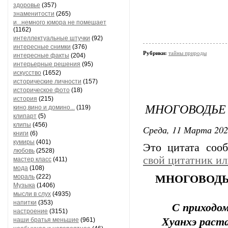
здоровье
(357)
знаменитости
(265)
и...немного юмора не помешает
(1162)
интеллектуальные штучки
(92)
интересные снимки
(376)
Рубрики:
тайны природы
интересные факты
(204)
интерьерные решения
(95)
искусство
(1652)
исторические личности
(157)
историческое фото
(18)
история
(215)
МНОГОВОДЬЕ 
кино,вино и домино...
(119)
клипарт
(5)
клипы
(456)
Среда, 11 Марта 202
книги
(6)
кумиры
(401)
Это цитата со
любовь
(2528)
свой цитатник и
мастер класс
(411)
мода
(108)
мораль
(222)
МНОГОВОДЬ
Музыка
(1406)
мысли в слух
(4935)
напитки
(353)
С приходом
настроение
(3151)
Хуанхэ раста
наши братья меньшие
(961)