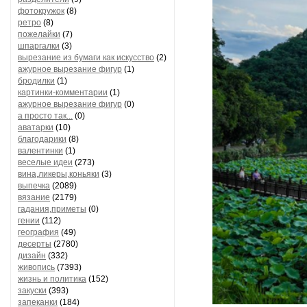
фотокружок
(8)
ретро
(8)
пожелайки
(7)
шпаргалки
(3)
вырезание из бумаги как искусство
(2)
ажурное вырезание фигур
(1)
бродилки
(1)
картинки-комментарии
(1)
ажурное вырезание фигур
(0)
а просто так...
(0)
аватарки
(10)
благодарики
(8)
валентинки
(1)
веселые идеи
(273)
вина,ликеры,коньяки
(3)
выпечка
(2089)
вязание
(2179)
гадания,приметы
(0)
гении
(112)
география
(49)
десерты
(2780)
дизайн
(332)
живопись
(7393)
жизнь и политика
(152)
закуски
(393)
запеканки
(184)