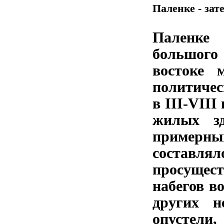
Паленке - зат
Паленке 
большого
востоке 
политичес
в III-VIII
жилых зд
примерны
составлял
просуществ
набегов в
других н
опустели,