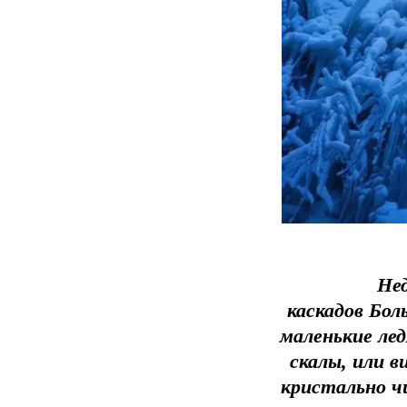
Не
каскадов Бол
маленькие ле
скалы, или в
кристально ч