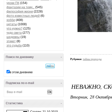
уроки ПК
(154)
фантазии на тему...
(545)
философия жизни
(2228)
фото известных людей
(6)
хобби
(408)
цитаты
(1008)
что нужно?
(125)
чудо света
(277)
шедевры
(19)
этикет
(8)
это судьба
(110)
Поиск по дневнику
-
Рубрики:
тайны природы
в этом дневнике
Подписка по e-mail
-
НЕВАЖНО, СК
Вторник, 28 Октября
Статистика
-
Создан: 21.10.2015