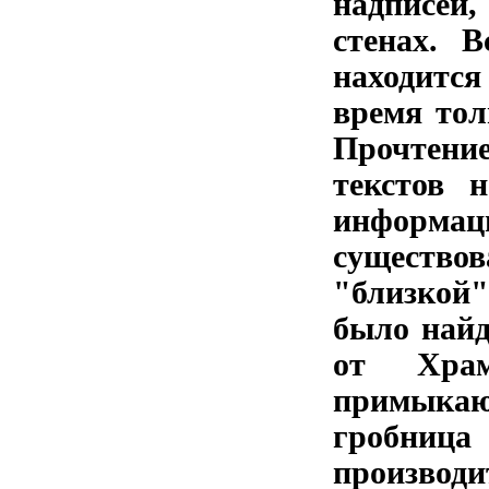
надписей,
стенах. 
находитс
время тол
Прочтение
текстов 
информаци
существо
"близкой"
было найд
от Храм
примыкаю
гробниц
производ