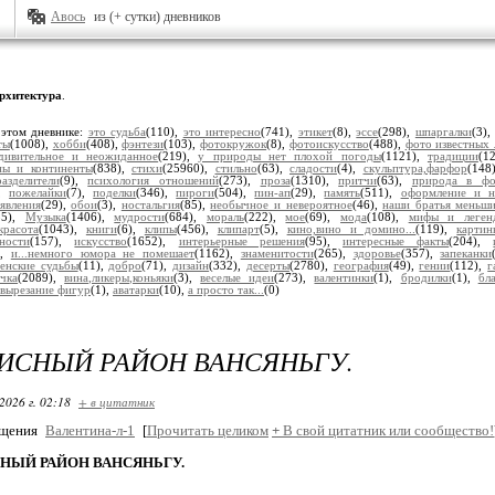
Авось
из (+ сутки) дневников
рхитектура
.
 этом дневнике:
это судьба
(110),
это интересно
(741),
этикет
(8),
эссе
(298),
шпаргалки
(3)
ты
(1008),
хобби
(408),
фэнтези
(103),
фотокружок
(8),
фотоискусство
(488),
фото известных
дивительное и неожиданное
(219),
у природы нет плохой погоды
(1121),
традиции
(1
ны и континенты
(838),
стихи
(25960),
стильно
(63),
сладости
(4),
скульптура,фарфор
(148
разделители
(9),
психология отношений
(273),
проза
(1310),
притчи
(63),
природа в фо
),
пожелайки
(7),
поделки
(346),
пироги
(504),
пин-ап
(29),
память
(511),
оформление и н
явления
(29),
обои
(3),
ностальгия
(85),
необычное и невероятное
(46),
наши братья меньш
35),
Музыка
(1406),
мудрости
(684),
мораль
(222),
мое
(69),
мода
(108),
мифы и леген
красота
(1043),
книги
(6),
клипы
(456),
клипарт
(5),
кино,вино и домино...
(119),
картин
ности
(157),
искусство
(1652),
интерьерные решения
(95),
интересные факты
(204),
),
и...немного юмора не помешает
(1162),
знаменитости
(265),
здоровье
(357),
запеканки
енские судьбы
(11),
добро
(71),
дизайн
(332),
десерты
(2780),
география
(49),
гении
(112),
г
чка
(2089),
вина,ликеры,коньяки
(3),
веселые идеи
(273),
валентинки
(1),
бродилки
(1),
бл
вырезание фигур
(1),
аватарки
(10),
а просто так...
(0)
ИСНЫЙ РАЙОН ВАНСЯНЬГУ.
2026 г. 02:18
+ в цитатник
бщения
Валентина-л-1
[
Прочитать целиком
+
В свой цитатник или сообщество!
ЫЙ РАЙОН ВАНСЯНЬГУ.