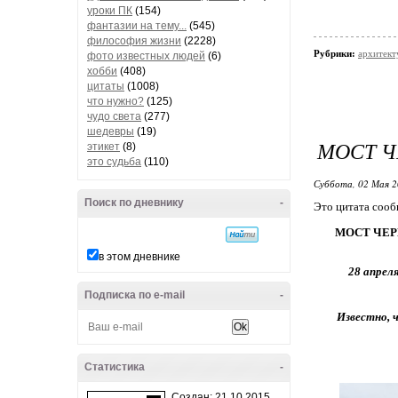
уроки ПК
(154)
фантазии на тему...
(545)
философия жизни
(2228)
Рубрики:
архитект
фото известных людей
(6)
хобби
(408)
цитаты
(1008)
что нужно?
(125)
чудо света
(277)
шедевры
(19)
МОСТ Ч
этикет
(8)
это судьба
(110)
Суббота, 02 Мая 2
Поиск по дневнику
-
Это цитата соо
МОСТ ЧЕР
в этом дневнике
28 апрел
Подписка по e-mail
-
Известно, 
Статистика
-
Создан: 21.10.2015