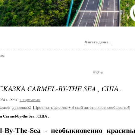
Читать далее...
ура
СКАЗКА CARMEL-BY-THE SEA , США .
026 г. 16:34
+ в цитатник
бщения
дракоша52
[
Прочитать целиком
+
В свой цитатник или сообщество!
]
а Carmel-by-the Sea , США .
l-By-The-Sea - необыкновенно красив