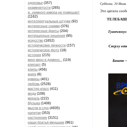
здоровье
(357)
Суббота, 20 Июня 
знаменитости
(265)
Это цитата соо
и...немного юмора не помешает
(1162)
ТЕЛЕБАШН
интеллектуальные штучки
(92)
интересные снимки
(376)
интересные факты
(204)
Гуанчжоуск
интерьерные решения
(95)
искусство
(1652)
исторические личности
(157)
Сверху отк
историческое фото
(18)
история
(215)
кино,вино и домино...
(119)
Башня —
клипарт
(5)
клипы
(456)
книги
(6)
кумиры
(401)
любовь
(2528)
мастер класс
(411)
мода
(108)
мораль
(222)
Музыка
(1406)
мысли в слух
(4935)
напитки
(353)
настроение
(3151)
наши братья меньшие
(961)