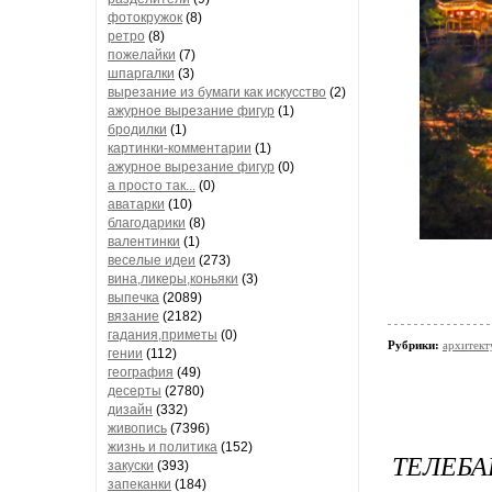
фотокружок
(8)
ретро
(8)
пожелайки
(7)
шпаргалки
(3)
вырезание из бумаги как искусство
(2)
ажурное вырезание фигур
(1)
бродилки
(1)
картинки-комментарии
(1)
ажурное вырезание фигур
(0)
а просто так...
(0)
аватарки
(10)
благодарики
(8)
валентинки
(1)
веселые идеи
(273)
вина,ликеры,коньяки
(3)
выпечка
(2089)
вязание
(2182)
гадания,приметы
(0)
Рубрики:
архитект
гении
(112)
география
(49)
десерты
(2780)
дизайн
(332)
живопись
(7396)
жизнь и политика
(152)
ТЕЛЕБА
закуски
(393)
запеканки
(184)