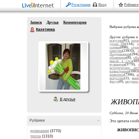
Регистрация
Вход
Рейтинги
Записи
Друзья
Комментарии
Выбрана рубрика
а
Кахетинка
Другие рубрики в
искуство
(61),
цита
уроки ПК
(154),
у
схемки
(898),
стра
рамочки
(23933),
Поздравления
(294
объявления
(8),
объ
мысли в слух
(49
кулинария
(3770),
исторические лич
иллюстрации
(1083
живопись
(7396),
ж
искусство
(2),
выпе
фигур
(0),
ажурное 
ЖИВОП
В друзья
Суббота, 20 Июня 
Рубрики
-
Это цитата соо
ЖИВОПИСН
кулинария
(3770)
проза
(1310)