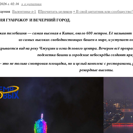
2026 г. 02:16
+ в цитатник
бщения
Валентина-л-1
[
Прочитать целиком
+
В свой цитатник или сообщество!
Я ГУАНЧЖОУ И ВЕЧЕРНИЙ ГОРОД.
ая телебашня — самая высокая в Китае, около 600 метров. Её называют 
из самых высоких свободностоящих башен в мире, и уступает он
рывается вид на реку Чжуцзян и огни делового центра. Вечером всё превр
подсветка башни и городские небоскрёбы создают ярк
 это не только смотровая площадка, но и целый комплекс с ресторанами,
рекордные высоты.