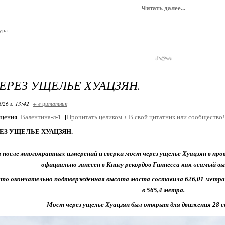
Читать далее...
ура
ЕРЕЗ УЩЕЛЬЕ ХУАЦЗЯН.
026 г. 13:42
+ в цитатник
бщения
Валентина-л-1
[
Прочитать целиком
+
В свой цитатник или сообщество!
ЕЗ УЩЕЛЬЕ ХУАЦЗЯН.
я после многократных измерений и сверки мост через ущелье Хуацзян в пр
официально занесен в Книгу рекордов Гиннесса как «самый в
что окончательно подтвержденная высота моста составила 626,01 метра
в 565,4 метра.
Мост через ущелье Хуацзян был открыт для движения 28 се