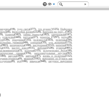
,
шедевры
(19),
чудо света
(277),
что нужно?
(125),
Цифровое
 людей
(6),
философия жизни
(2228),
фантазии на тему...
(545),
29),
таланты
(162),
тайны природы
(182),
сюрреализм
(197),
),
рукоделие
(449),
ритуалы
(27),
рецепты
(7297),
ретро
(8),
то
(539),
праздники
(135),
полезности
(103),
позитивы
(50),
астройки дневника
(49),
открытки
(33),
ода женщине
(175),
ие
(961),
натюрморты
(198),
настроение
(3151),
напитки
(353),
ды
(131),
мастер класс
(411),
любовь
(2528),
кумиры
(401),
ки-комментарии
(1),
история
(215),
историческое фото
(18),
интересные снимки
(376),
интеллектуальные штучки
(92),
(184),
закуски
(393),
завтраки
(47),
жизнь и политика
(152),
адания,приметы
(0),
вязание
(2182),
вырезание из бумаги как
агодарики
(8),
арт
(106),
акварель
(948),
ажурное вырезание
]