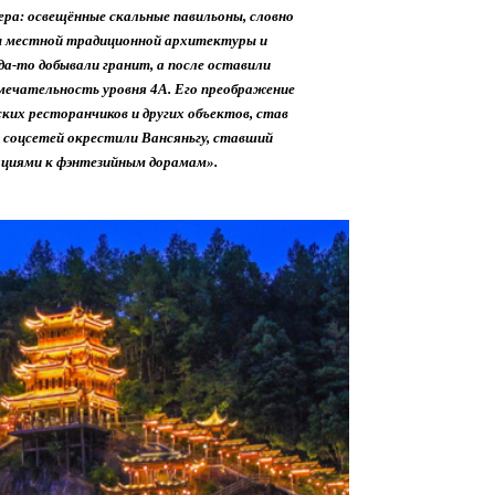
ера: освещённые скальные павильоны, словно
ты местной традиционной архитектуры и
да-то добывали гранит, а после оставили
мечательность уровня 4А. Его преображение
ских ресторанчиков и других объектов, став
и соцсетей окрестили Вансяньгу, ставший
ациями к фэнтезийным дорамам».