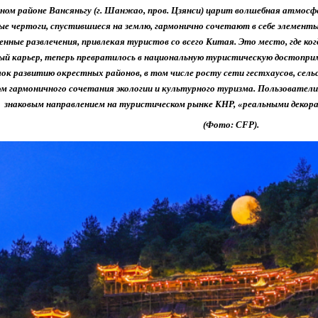
ном районе Вансяньгу (г. Шанжао, пров. Цзянси) царит волшебная атмосф
ые чертоги, спустившиеся на землю, гармонично сочетают в себе элемен
енные развлечения, привлекая туристов со всего Китая. Это место, где ког
ый карьер, теперь превратилось в национальную туристическую достопри
ок развитию окрестных районов, в том числе росту сети гестхаусов, сель
ом гармоничного сочетания экологии и культурного туризма. Пользовател
знаковым направлением на туристическом рынке КНР, «реальными декор
(Фото: CFP).