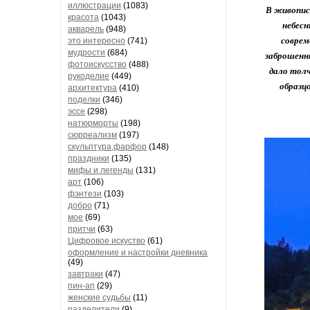
иллюстрации
(1083)
В живопис
красота
(1043)
небесн
акварель
(948)
соврем
это интересно
(741)
мудрости
(684)
заброшенн
фотоискусство
(488)
дало толч
рукоделие
(449)
образц
архитектура
(410)
поделки
(346)
эссе
(298)
натюрморты
(198)
сюрреализм
(197)
скульптура,фарфор
(148)
праздники
(135)
мифы и легенды
(131)
арт
(106)
фэнтези
(103)
добро
(71)
мое
(69)
притчи
(63)
Цифровое искуство
(61)
оформление и настройки дневника
(49)
завтраки
(47)
пин-ап
(29)
женские судьбы
(11)
разделители
(9)