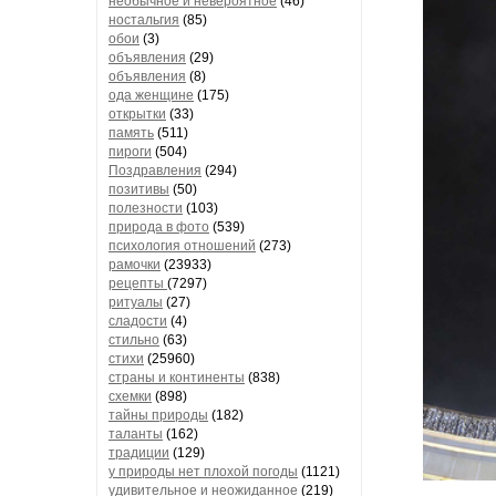
необычное и невероятное
(46)
ностальгия
(85)
обои
(3)
объявления
(29)
объявления
(8)
ода женщине
(175)
открытки
(33)
память
(511)
пироги
(504)
Поздравления
(294)
позитивы
(50)
полезности
(103)
природа в фото
(539)
психология отношений
(273)
рамочки
(23933)
рецепты
(7297)
ритуалы
(27)
сладости
(4)
стильно
(63)
стихи
(25960)
страны и континенты
(838)
схемки
(898)
тайны природы
(182)
таланты
(162)
традиции
(129)
у природы нет плохой погоды
(1121)
удивительное и неожиданное
(219)