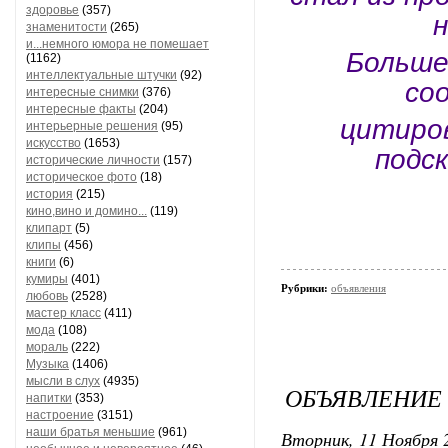
здоровье
(357)
н
знаменитости
(265)
и...немного юмора не помешает
Больше
(1162)
интеллектуальные штучки
(92)
со
интересные снимки
(376)
интересные факты
(204)
цитиро
интерьерные решения
(95)
искусство
(1653)
подс
исторические личности
(157)
историческое фото
(18)
история
(215)
кино,вино и домино...
(119)
клипарт
(5)
клипы
(456)
книги
(6)
кумиры
(401)
Рубрики:
объявления
любовь
(2528)
мастер класс
(411)
мода
(108)
мораль
(222)
Музыка
(1406)
мысли в слух
(4935)
ОБЪЯВЛЕНИЕ
напитки
(353)
настроение
(3151)
наши братья меньшие
(961)
Вторник, 11 Ноября 2