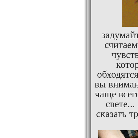
задумайт
считаем
чувст
кото
обходятс
вы внимани
чаще всег
свете..
сказать т