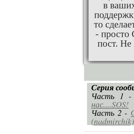
в ваши
поддержки
то сделае
- прост
пост. Н
Серия сооб
Часть 1 
нас....SOS!
Часть 2 -
(nadmirch