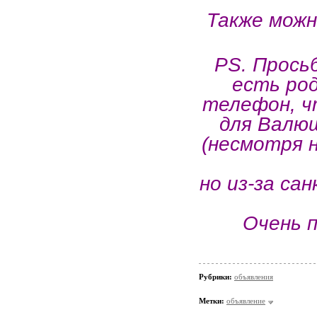
Также можн
PS. Просьб
есть род
телефон, ч
для Валюш
(несмотря н
но из-за са
Очень 
Рубрики:
объявления
Метки:
объявление