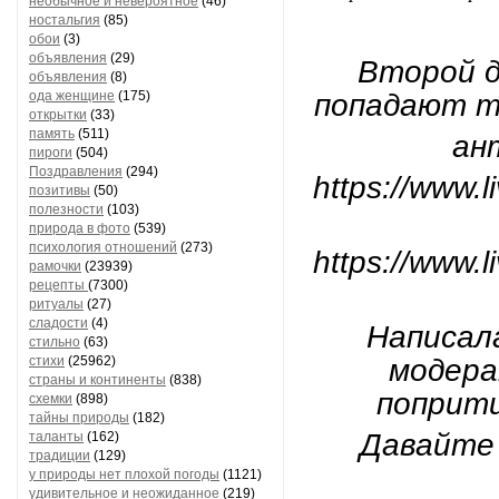
необычное и невероятное
(46)
ностальгия
(85)
обои
(3)
объявления
(29)
Второй д
объявления
(8)
ода женщине
(175)
попадают та
открытки
(33)
память
(511)
ан
пироги
(504)
Поздравления
(294)
https://www.l
позитивы
(50)
полезности
(103)
природа в фото
(539)
психология отношений
(273)
https://www.l
рамочки
(23939)
рецепты
(7300)
ритуалы
(27)
сладости
(4)
Написала
стильно
(63)
стихи
(25962)
модера
страны и континенты
(838)
поприт
схемки
(898)
тайны природы
(182)
Давайте
таланты
(162)
традиции
(129)
у природы нет плохой погоды
(1121)
удивительное и неожиданное
(219)