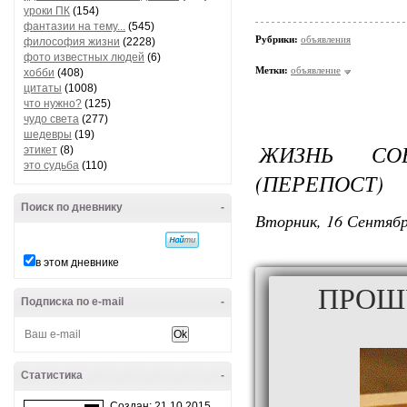
уроки ПК
(154)
фантазии на тему...
(545)
Рубрики:
объявления
философия жизни
(2228)
фото известных людей
(6)
Метки:
объявление
хобби
(408)
цитаты
(1008)
что нужно?
(125)
чудо света
(277)
шедевры
(19)
ЖИЗНЬ СОВ
этикет
(8)
это судьба
(110)
(ПЕРЕПОСТ)
Поиск по дневнику
-
Вторник, 16 Сентябр
в этом дневнике
ПРОШУ
Подписка по e-mail
-
Статистика
-
Создан: 21.10.2015