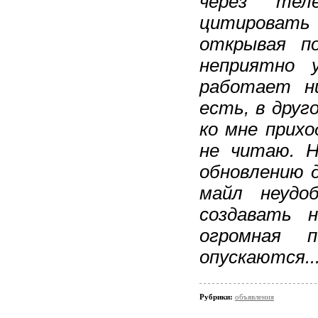
через тел
цитироват
открывая п
неприятно 
работает ни
есть, в друг
ко мне прих
не читаю. Н
обновлению д
майл неудо
создавать 
огромная 
опускаются..
Рубрики:
объявления