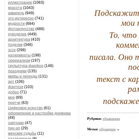
иллюстрации
(1083)
красота
(1043)
Подскажите
акварель
(949)
это интересно
(741)
мои 
мудрости
(684)
фотоискусство
(488)
То, что
рукоделие
(449)
архитектура
(410)
комме
поделки
(346)
эссе
(298)
писала. Оно 
натюрморты
(198)
сюрреализм
(197)
по
скульптура,фарфор
(148)
праздники
(135)
текст с ка
мифы и легенды
(131)
арт
(106)
ра
фэнтези
(103)
добро
(71)
подскаже
мое
(69)
притчи
(63)
Цифровое искуство
(61)
оформление и настройки дневника
(49)
Рубрики:
объявления
завтраки
(47)
пин-ап
(29)
Метки:
обращение
женские судьбы
(11)
разделители
(9)