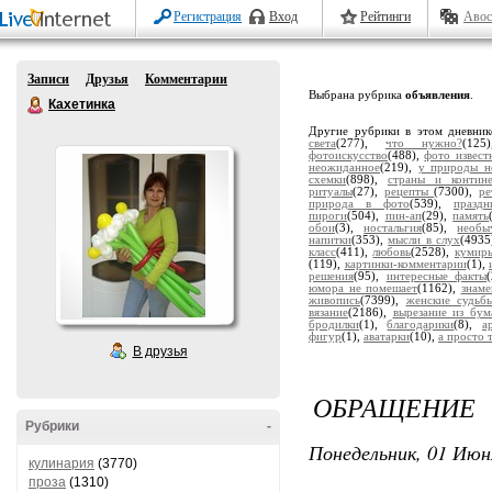
Регистрация
Вход
Рейтинги
Авос
Записи
Друзья
Комментарии
Выбрана рубрика
объявления
.
Кахетинка
Другие рубрики в этом дневни
света
(277),
что нужно?
(12
фотоискусство
(488),
фото извест
неожиданное
(219),
у природы н
схемки
(898),
страны и контин
ритуалы
(27),
рецепты
(7300),
ре
природа в фото
(539),
праздн
пироги
(504),
пин-ап
(29),
память
обои
(3),
ностальгия
(85),
необы
напитки
(353),
мысли в слух
(4935
класс
(411),
любовь
(2528),
кумир
(119),
картинки-комментарии
(1),
решения
(95),
интересные факты
юмора не помешает
(1162),
знаме
живопись
(7399),
женские судьб
вязание
(2186),
вырезание из бум
бродилки
(1),
благодарики
(8),
а
фигур
(1),
аватарки
(10),
а просто т
В друзья
ОБРАЩЕНИЕ
Рубрики
-
Понедельник, 01 Июн
кулинария
(3770)
проза
(1310)