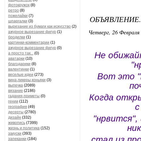
фотокружок
(8)
ретро
(8)
пожелайки
(7)
ОБЪЯВЛЕНИЕ..
шпаргалки
(3)
вырезание из бумаги как искусство
(2)
Четверг, 26 Февраля 
ажурное вырезание фигур
(1)
бродилки
(1)
картинки-комментарии
(1)
ажурное вырезание фигур
(0)
Не обижай
а просто так...
(0)
аватарки
(10)
"н
благодарики
(8)
валентинки
(1)
Вот это 
веселые идеи
(273)
вина,ликеры,коньяки
(3)
по
выпечка
(2089)
вязание
(2186)
Когда откры
гадания,приметы
(0)
гении
(112)
с
география
(49)
десерты
(2780)
"нрвится", 
дизайн
(332)
живопись
(7399)
ник
жизнь и политика
(152)
закуски
(393)
стал из пр
запеканки
(184)