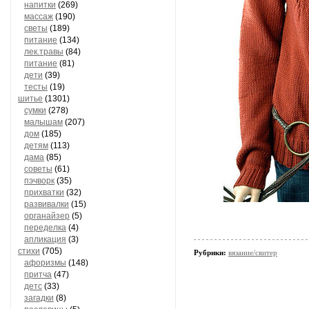
напитки
(269)
массаж
(190)
светы
(189)
питание
(134)
лек.травы
(84)
питание
(81)
дети
(39)
тесты
(19)
шитье
(1301)
сумки
(278)
малышам
(207)
дом
(185)
детям
(113)
дама
(85)
советы
(61)
пэчворк
(35)
прихватки
(32)
развивалки
(15)
органайзер
(5)
переделка
(4)
апликация
(3)
стихи
(705)
Рубрики:
вязание/свитер
афоризмы
(148)
притча
(47)
детс
(33)
загадки
(8)