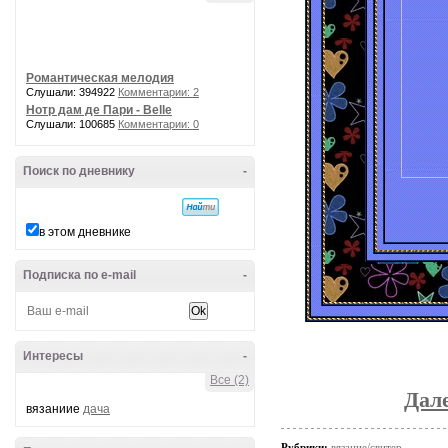
Романтическая мелодия
Слушали: 394922
Комментарии: 2
Нотр дам де Пари - Belle
Слушали: 100685
Комментарии: 0
Поиск по дневнику
-
в этом дневнике
Подписка по e-mail
-
Интересы
-
Все (2)
Дал
вязаниие
дача
Рубрики:
вязание/свитер