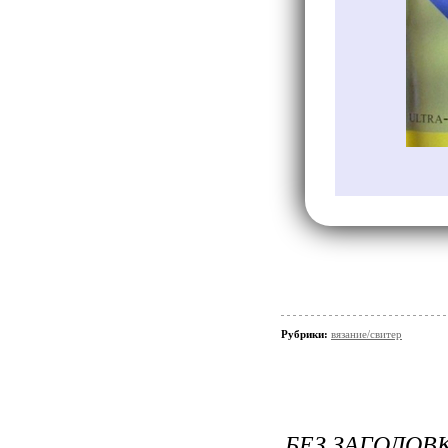
Рубрики:
вязание/свитер
БЕЗ ЗАГОЛОВ