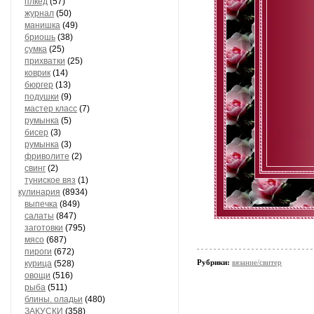
плкед
(57)
журнал
(50)
манишка
(49)
бриошь
(38)
сумка
(25)
прихватки
(25)
коврик
(14)
бюргер
(13)
подушки
(9)
мастер класс
(7)
румынка
(5)
бисер
(3)
румынка
(3)
фриволите
(2)
свинг
(2)
туниское вяз
(1)
кулинария
(8934)
выпечка
(849)
салаты
(847)
заготовки
(795)
мясо
(687)
пироги
(672)
Рубрики:
вязание/свитер
курица
(528)
овощи
(516)
рыба
(511)
блины. оладьи
(480)
ЗАКУСКИ
(358)