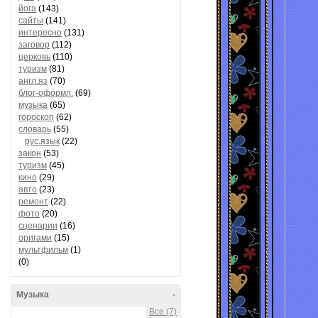
йога
(143)
сайты
(141)
интересно
(131)
заговор
(112)
церковь
(110)
туризм
(81)
англ.яз
(70)
блог-оформл.
(69)
музыка
(65)
гороскоп
(62)
словарь
(55)
рус.язык
(22)
закон
(53)
туризм
(45)
кино
(29)
авто
(23)
ремонт
(22)
фото
(20)
сценарии
(16)
оригами
(15)
мультфильм
(1)
(0)
Музыка
-
Все (7)