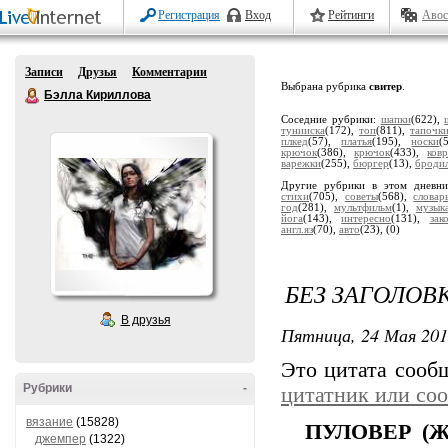
Регистрация
Вход
Рейтинги
Авос
Записи
Друзья
Комментарии
Выбрана рубрика
свитер
.
Бэлла Кириллова
Соседние рубрики:
шапки
(622),
тунииска
(172),
топ
(811),
тапочк
плкед
(57),
платья
(195),
носки
(
крючок
(386),
крючок
(433),
ков
варежки
(255),
бюргер
(13),
броди
Другие рубрики в этом дневн
стихи
(705),
советы
(568),
словар
год
(281),
мультфильм
(1),
музык
йога
(143),
интересно
(131),
зак
англ.яз
(70),
авто
(23),
(0)
БЕЗ ЗАГОЛОВ
В друзья
Пятница, 24 Мая 201
Это цитата соо
Рубрики
-
цитатник или со
вязание
(15828)
ПУЛОВЕР (Ж
джемпер
(1322)