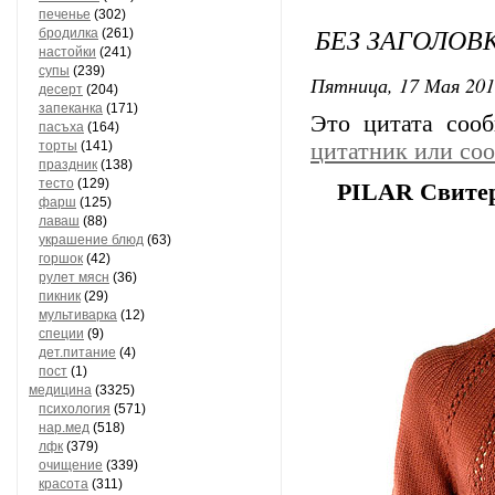
печенье
(302)
БЕЗ ЗАГОЛОВ
бродилка
(261)
настойки
(241)
супы
(239)
Пятница, 17 Мая 201
десерт
(204)
запеканка
(171)
Это цитата со
пасъха
(164)
торты
(141)
цитатник или со
праздник
(138)
тесто
(129)
PILAR Свите
фарш
(125)
лаваш
(88)
украшение блюд
(63)
горшок
(42)
рулет мясн
(36)
пикник
(29)
мультиварка
(12)
специи
(9)
дет.питание
(4)
пост
(1)
медицина
(3325)
психология
(571)
нар.мед
(518)
лфк
(379)
очищение
(339)
красота
(311)