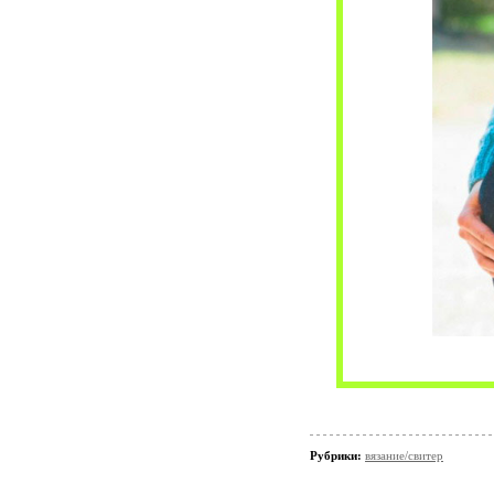
Рубрики:
вязание/свитер