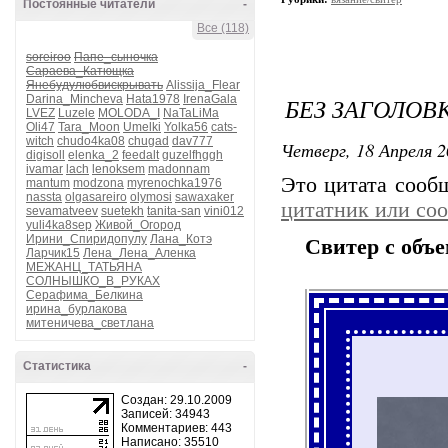
Постоянные читатели
-
Все (118)
soreiroo
Папе_сыночка
Сараева_Катющка
Янебудулюбвискрывать
Alissija_Flear
Darina_Mincheva
Hata1978
IrenaGala
БЕЗ ЗАГОЛОВ
LVEZ
Luzele
MOLODA_I
NaTaLiMa
Oli47
Tara_Moon
Umelki
Yolka56
cats-
witch
chudo4ka08
chugad
dav777
Четверг, 18 Апреля 2
digisoll
elenka_2
feedalt
guzelfhggh
ivamar
lach
lenoksem
madonnam
Это цитата соо
mantum
modzona
myrenochka1976
nassta
olgasareiro
olymosi
sawaxaker
цитатник или со
sevamatveev
suetekh
tanita-san
vini012
yuli4ka8sep
Живой_Огород
Ирини_Спиридопулу
Лана_Котэ
Свитер с объ
Ларчик15
Лена_Лена_Аленка
МЕЖАНЦ_ТАТЬЯНА
СОЛНЫШКО_В_РУКАХ
Серафима_Белкина
ирина_бурлакова
митеничева_светлана
Статистика
-
Создан: 29.10.2009
Записей: 34943
Комментариев: 443
Написано: 35510