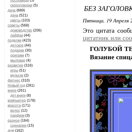
пословицы
(5)
скороговорки
(5)
БЕЗ ЗАГОЛОВ
дача
(689)
дача
(521)
Пятница, 19 Апреля 2
цветы
(103)
советы
(568)
Это цитата соо
домоводство
(206)
лайфак
(44)
цитатник или со
поделки
(423)
детское
(44)
ГОЛУБОЙ Т
подарки
(30)
оригами
(7)
Вязание спиц
мыловар
(4)
развитие
(316)
игры
(51)
мультик
(2)
фитнес
(310)
Новый год
(281)
книги
(261)
дет.книги
(8)
компьютер
(178)
красота
(171)
волос
(12)
парфюм
(3)
разное
(164)
сценарии
(15)
дом
(162)